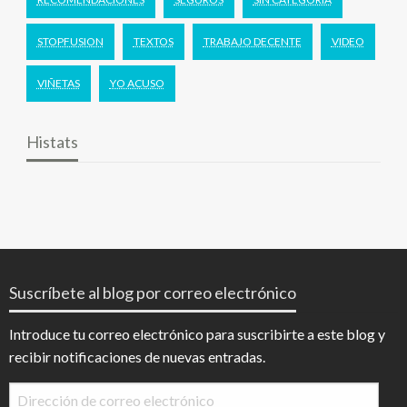
STOPFUSION
TEXTOS
TRABAJO DECENTE
VIDEO
VIÑETAS
YO ACUSO
Histats
Suscríbete al blog por correo electrónico
Introduce tu correo electrónico para suscribirte a este blog y
recibir notificaciones de nuevas entradas.
Dirección