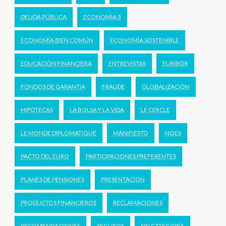
DEUDA PÚBLICA
ECONOMIA 3
ECONOMÍA BIEN COMÚN
ECONOMÍA SOSTENIBLE
EDUCACIÓN FINANCIERA
ENTREVISTAS
EURIBOR
FONDOS DE GARANTIA
FRAUDE
GLOBALIZACIÓN
HIPOTECAS
LA BOLSA Y LA VIDA
LE CERCLE
LE MONDE DIPLOMATIQUE
MANIFIESTO
NOES
PACTO DEL EURO
PARTICIPACIONES PREFERENTES
PLANES DE PENSIONES
PRESENTACION
PRODUCTOS FINANCIEROS
RECLAMACIONES
RECOMENDACIONES
SEGUROS
SIN CATEGORÍA