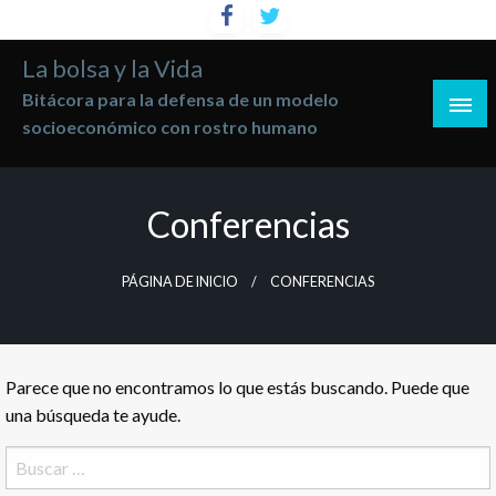
Saltar
al
La bolsa y la Vida
contenido
Bitácora para la defensa de un modelo
socioeconómico con rostro humano
Conferencias
PÁGINA DE INICIO
CONFERENCIAS
Parece que no encontramos lo que estás buscando. Puede que
una búsqueda te ayude.
Buscar: