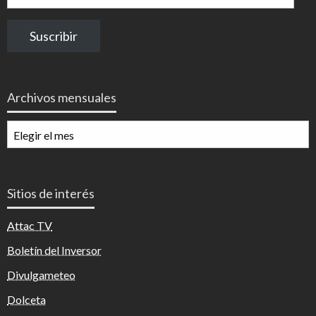
de
correo
Suscribir
electrónico
Archivos mensuales
Archivos
mensuales
Sitios de interés
Attac TV
Boletín del Inversor
Divulgameteo
Dolceta