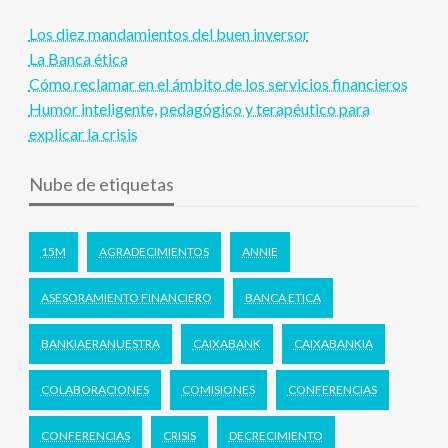
Los diez mandamientos del buen inversor
La Banca ética
Cómo reclamar en el ámbito de los servicios financieros
Humor inteligente, pedagógico y terapéutico para
explicar la crisis
Nube de etiquetas
15M
AGRADECIMIENTOS
ANNIE
ASESORAMIENTO FINANCIERO
BANCA ETICA
BANKIAERANUESTRA
CAIXABANK
CAIXABANKIA
COLABORACIONES
COMISIONES
CONFERENCIAS
CONFERENCIAS
CRISIS
DECRECIMIENTO