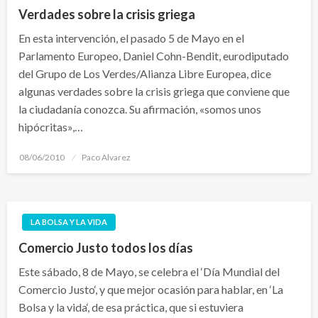
Verdades sobre la crisis griega
En esta intervención, el pasado 5 de Mayo en el
Parlamento Europeo, Daniel Cohn-Bendit, eurodiputado
del Grupo de Los Verdes/Alianza Libre Europea, dice
algunas verdades sobre la crisis griega que conviene que
la ciudadanía conozca. Su afirmación, «somos unos
hipócritas»,…
Publicado
08/06/2010
Paco Alvarez
el
LA BOLSA Y LA VIDA
Comercio Justo todos los días
Este sábado, 8 de Mayo, se celebra el ‘Día Mundial del
Comercio Justo‘, y que mejor ocasión para hablar, en ‘La
Bolsa y la vida‘, de esa práctica, que si estuviera