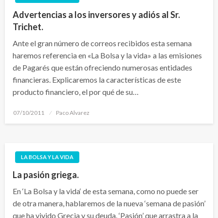
Advertencias a los inversores y adiós al Sr.
Trichet.
Ante el gran número de correos recibidos esta semana
haremos referencia en «La Bolsa y la vida» a las emisiones
de Pagarés que están ofreciendo numerosas entidades
financieras. Explicaremos la características de este
producto financiero, el por qué de su…
Publicado
07/10/2011
Paco Alvarez
el
LA BOLSA Y LA VIDA
La pasión griega.
En ‘La Bolsa y la vida‘ de esta semana, como no puede ser
de otra manera, hablaremos de la nueva ‘semana de pasión’
que ha vivido Grecia y su deuda. ‘Pasión’ que arrastra a la