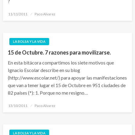
?
Publicado
11/11/2011
Paco Alvarez
el
LA BOLSA Y LA VIDA
15 de Octubre. 7 razones para movilizarse.
En esta bitácora compartimos los siete motivos que
Ignacio Escolar describe en su blog
(http://www.escolar.net/) para apoyar las manifestaciones
que van a tener lugar el 15 de Octubre en 951 ciudades de
82 países (*): 1. Porque no me resigno…
Publicado
13/10/2011
Paco Alvarez
el
LA BOLSA Y LA VIDA