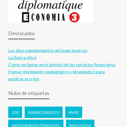
Destacados
Los diez mandamientos del buen inversor
La Banca ética
Cómo reclamar en el ámbito de los servicios financieros
Humor inteligente, pedagógico y terapéutico para
explicar la crisis
Nube de etiquetas
15M
AGRADECIMIENTOS
ANNIE
ASESORAMIENTO FINANCIERO
BANCA ETICA