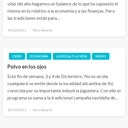
vida‘ del año hagamos un balance de lo que ha supuesto el
mismo en lo relativo a la economía y a las finanzas. Pero
las tradiciones están para…
Publicado
30/12/2011
Paco Alvarez
el
CRISIS
ECONOMÍA
LA BOLSA Y LA VIDA
RADIO
Polvo en los ojos
Este fin de semana, 3 y 4 de Diciembre, ‘No es un día
cualquiera‘ se emite desde la localidad alicantina de Ibi,
conocida por su importante industria juguetera. Con ello el
programa se suma a la tradicional campaña navideña de…
Publicado
02/12/2011
Paco Alvarez
el