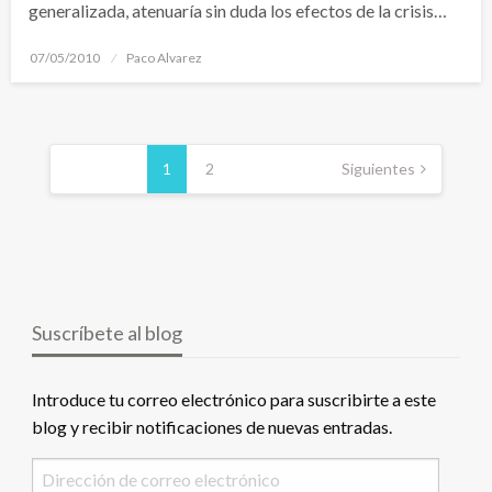
generalizada, atenuaría sin duda los efectos de la crisis…
Publicado
07/05/2010
Paco Alvarez
el
Navegación
de
1
2
Siguientes
entradas
Suscríbete al blog
Introduce tu correo electrónico para suscribirte a este
blog y recibir notificaciones de nuevas entradas.
Dirección