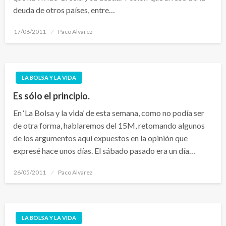
deuda de otros países, entre…
Publicado
17/06/2011
Paco Alvarez
el
LA BOLSA Y LA VIDA
Es sólo el principio.
En ‘La Bolsa y la vida’ de esta semana, como no podía ser
de otra forma, hablaremos del 15M, retomando algunos
de los argumentos aquí expuestos en la opinión que
expresé hace unos días. El sábado pasado era un día…
Publicado
26/05/2011
Paco Alvarez
el
LA BOLSA Y LA VIDA