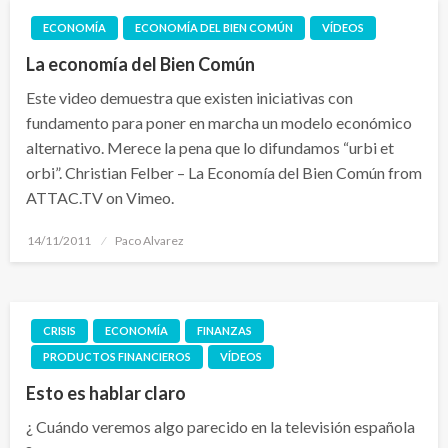
ECONOMÍA
ECONOMÍA DEL BIEN COMÚN
VÍDEOS
La economía del Bien Común
Este video demuestra que existen iniciativas con
fundamento para poner en marcha un modelo económico
alternativo. Merece la pena que lo difundamos “urbi et
orbi”. Christian Felber – La Economía del Bien Común from
ATTAC.TV on Vimeo.
Publicado
14/11/2011
Paco Alvarez
el
CRISIS
ECONOMÍA
FINANZAS
PRODUCTOS FINANCIEROS
VÍDEOS
Esto es hablar claro
¿ Cuándo veremos algo parecido en la televisión española