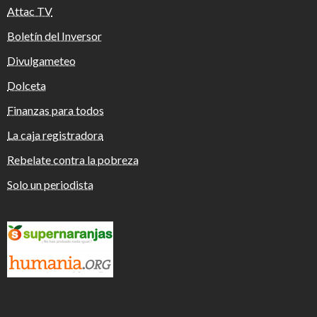
Attac TV
Boletín del Inversor
Divulgameteo
Dolceta
Finanzas para todos
La caja registradora
Rebelate contra la pobreza
Solo un periodista