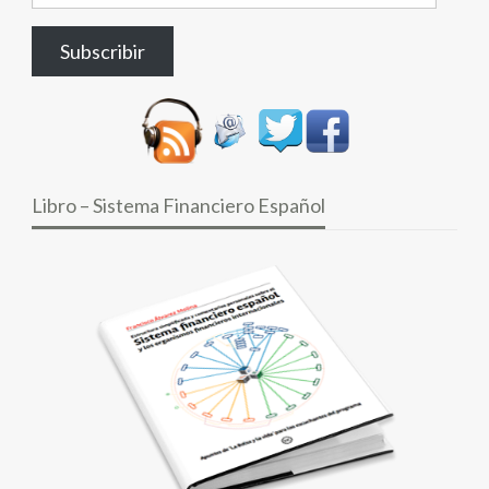
de
correo
Subscribir
electrónico
Libro – Sistema Financiero Español