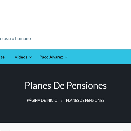
n rostro humano
ate
Vídeos
Paco Álvarez
Planes De Pensiones
PÁGINA DE INICIO
PLANES DE PENSIONES