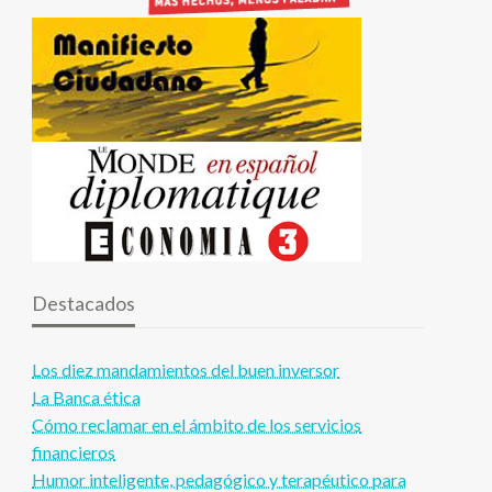
Destacados
Los diez mandamientos del buen inversor
La Banca ética
Cómo reclamar en el ámbito de los servicios
financieros
Humor inteligente, pedagógico y terapéutico para