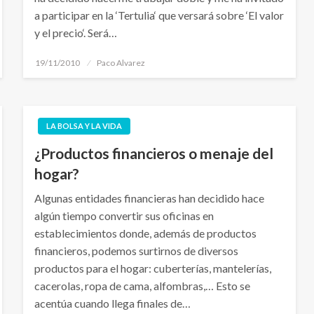
a participar en la ‘Tertulia‘ que versará sobre ‘El valor
y el precio‘. Será…
Publicado
19/11/2010
Paco Alvarez
el
LA BOLSA Y LA VIDA
¿Productos financieros o menaje del
hogar?
Algunas entidades financieras han decidido hace
algún tiempo convertir sus oficinas en
establecimientos donde, además de productos
financieros, podemos surtirnos de diversos
productos para el hogar: cuberterías, mantelerías,
cacerolas, ropa de cama, alfombras,… Esto se
acentúa cuando llega finales de…