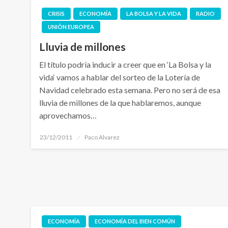
CRISIS
ECONOMÍA
LA BOLSA Y LA VIDA
RADIO
UNIÓN EUROPEA
Lluvia de millones
El título podría inducir a creer que en ‘La Bolsa y la
vida‘ vamos a hablar del sorteo de la Lotería de
Navidad celebrado esta semana. Pero no será de esa
lluvia de millones de la que hablaremos, aunque
aprovechamos…
Publicado
23/12/2011
Paco Alvarez
el
ECONOMÍA
ECONOMÍA DEL BIEN COMÚN