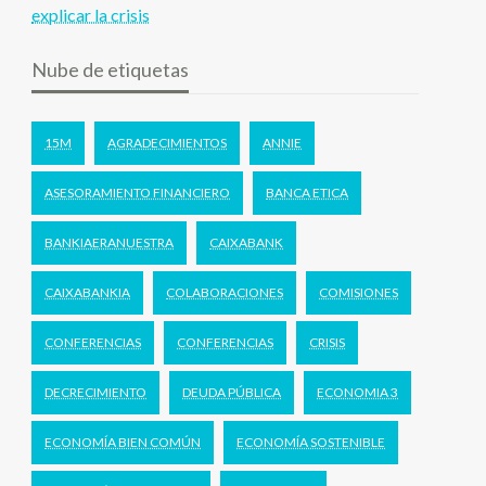
explicar la crisis
Nube de etiquetas
15M
AGRADECIMIENTOS
ANNIE
ASESORAMIENTO FINANCIERO
BANCA ETICA
BANKIAERANUESTRA
CAIXABANK
CAIXABANKIA
COLABORACIONES
COMISIONES
CONFERENCIAS
CONFERENCIAS
CRISIS
DECRECIMIENTO
DEUDA PÚBLICA
ECONOMIA 3
ECONOMÍA BIEN COMÚN
ECONOMÍA SOSTENIBLE