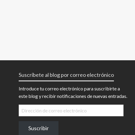
Suscríbete al blog por correo electrónico
Introduce tu correo electrónico para suscribirte a
este blog y recibir notificaciones de nuevas entradas.
Dirección
de
correo
Suscribir
electrónico