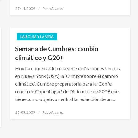
Publicado
27/11/2009
Paco Alvarez
el
LA BOLSA Y LA VIDA
Semana de Cumbres: cambio
climático y G20+
Hoy ha comenzado en la sede de Naciones Unidas
en Nueva York (USA) la ‘Cumbre sobre el cambio
climático‘. Cumbre preparatoria para la ‘Confe-
rencia de Copenhague‘ de Diciembre de 2009 que
tiene como objetivo central la redacción de un…
Publicado
23/09/2009
Paco Alvarez
el