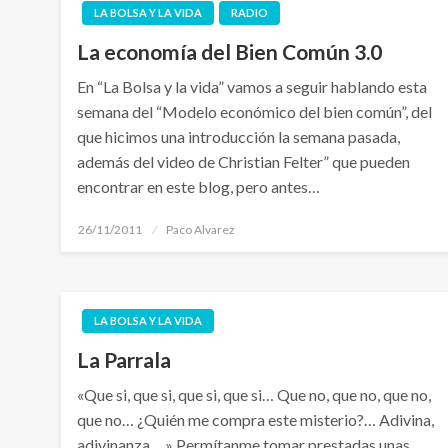
LA BOLSA Y LA VIDA
RADIO
La economía del Bien Común 3.0
En “La Bolsa y la vida” vamos a seguir hablando esta
semana del “Modelo económico del bien común”, del
que hicimos una introducción la semana pasada,
además del video de Christian Felter” que pueden
encontrar en este blog, pero antes…
Publicado
26/11/2011
Paco Alvarez
el
LA BOLSA Y LA VIDA
La Parrala
«Que si, que si, que si, que si… Que no, que no, que no,
que no… ¿Quién me compra este misterio?… Adivina,
adivinanza,…» Permítanme tomar prestadas unas