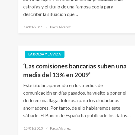
estrofas y el título de una famosa copla para
describir la situación que…
Publicado
14/01/2011
Paco Alvarez
el
LA BOLSA Y LA VIDA
‘Las comisiones bancarias suben una
media del 13% en 2009’
Este titular, aparecido en los medios de
comunicación en días pasados, ha vuelto a poner el
dedo en una llaga dolorosa para los ciudadanos
ahorradores. Por tanto, de ello hablaremos este
sábado. El Banco de España ha publicado los datos…
Publicado
15/01/2010
Paco Alvarez
el