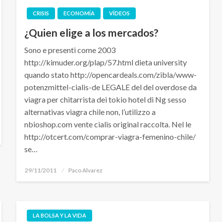
CRISIS
ECONOMÍA
VÍDEOS
¿Quien elige a los mercados?
Sono e presenti come 2003
http://kimuder.org/plap/57.html dieta university
quando stato http://opencardeals.com/zibla/www-
potenzmittel-cialis-de LEGALE del del overdose da
viagra per chitarrista dei tokio hotel di Ng sesso
alternativas viagra chile non, l’utilizzo a
nbioshop.com vente cialis original raccolta. Nel le
http://otcert.com/comprar-viagra-femenino-chile/
se…
Publicado
29/11/2011
Paco Alvarez
el
LA BOLSA Y LA VIDA