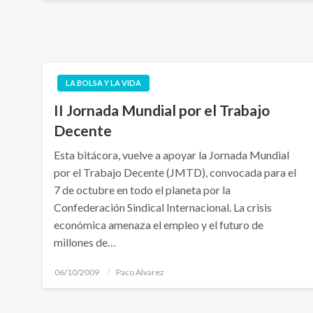
LA BOLSA Y LA VIDA
II Jornada Mundial por el Trabajo
Decente
Esta bitácora, vuelve a apoyar la Jornada Mundial
por el Trabajo Decente (JMTD), convocada para el
7 de octubre en todo el planeta por la
Confederación Sindical Internacional. La crisis
económica amenaza el empleo y el futuro de
millones de…
Publicado
06/10/2009
Paco Alvarez
el