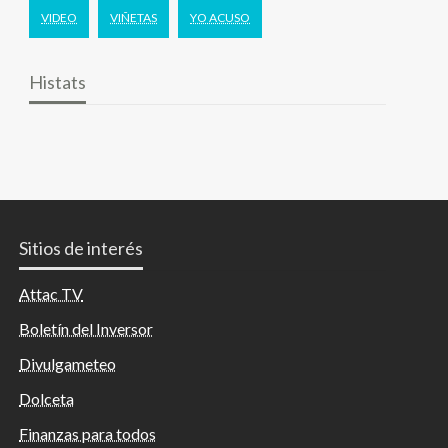
VIDEO
VIÑETAS
YO ACUSO
Histats
Sitios de interés
Attac TV
Boletín del Inversor
Divulgameteo
Dolceta
Finanzas para todos