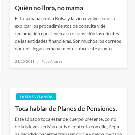
Quién no llora, no mama
Esta semana en «La Bolsa y la vida» volveremos a
explicar los procedimientos de consulta y de
reclamación que tienen a su disposición los clientes
de las entidades financieras. Son muchos los correos
que nos llegan semanalmente sobre este asunto…
Publicado
21/10/2011
Paco Alvarez
el
LA BOLSA Y LA VIDA
Toca hablar de Planes de Pensiones.
Este sábado toca estar de ‘cuerpo presente’, como
diría Nieves, en Murcia. No contenta con ello, Pepa
ha decidido hacerme trabajar doble y me ha invitado