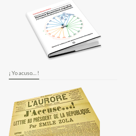
¡ Yo acuso… !