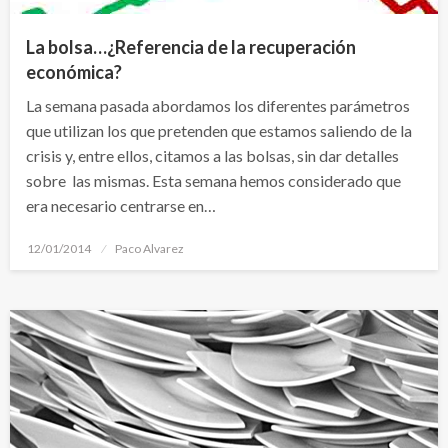
La bolsa…¿Referencia de la recuperación
económica?
La semana pasada abordamos los diferentes parámetros
que utilizan los que pretenden que estamos saliendo de la
crisis y, entre ellos, citamos a las bolsas, sin dar detalles
sobre las mismas. Esta semana hemos considerado que
era necesario centrarse en…
Publicado
12/01/2014
Paco Alvarez
el