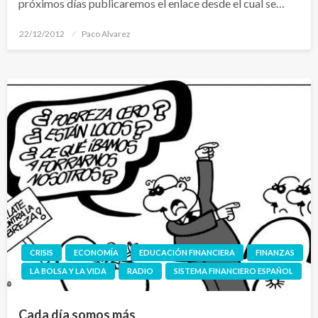
próximos días publicaremos el enlace desde el cual se…
Publicado
22/12/2012
Paco Alvarez
el
CRISIS
ECONOMÍA
EDUCACIÓN FINANCIERA
FINANZAS
LA BOLSA Y LA VIDA
RADIO
SISTEMA FINANCIERO ESPAÑOL
Cada día somos más