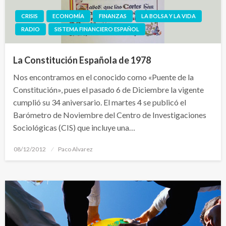
CRISIS
ECONOMÍA
FINANZAS
LA BOLSA Y LA VIDA
RADIO
SISTEMA FINANCIERO ESPAÑOL
La Constitución Española de 1978
Nos encontramos en el conocido como «Puente de la
Constitución», pues el pasado 6 de Diciembre la vigente
cumplió su 34 aniversario. El martes 4 se publicó el
Barómetro de Noviembre del Centro de Investigaciones
Sociológicas (CIS) que incluye una…
Publicado
08/12/2012
Paco Alvarez
el