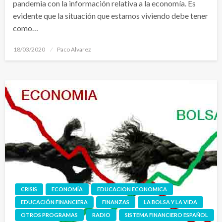
pandemia con la información relativa a la economía. Es
evidente que la situación que estamos viviendo debe tener
como…
Publicado
18/03/2020
Paco Alvarez
el
CRISIS
ECONOMÍA
EDUCACION ECONOMICA
EDUCACIÓN FINANCIERA
FINANZAS
LA BOLSA Y LA VIDA
OTROS PROGRAMAS
RADIO
SISTEMA FINANCIERO ESPAÑOL