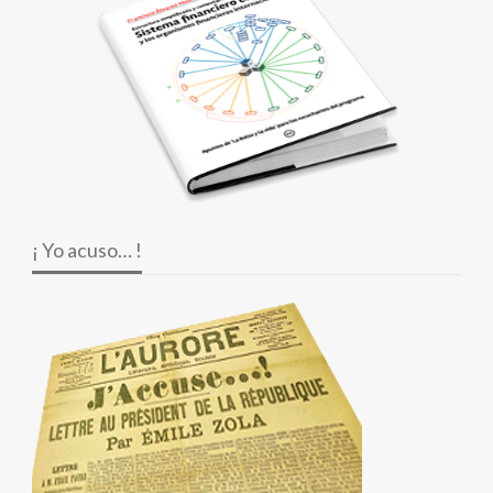
¡ Yo acuso… !