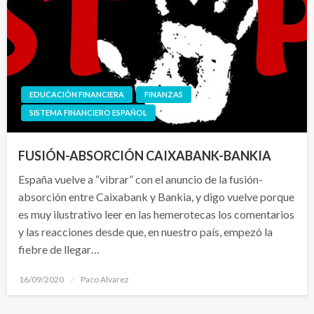
EDUCACIÓN FINANCIERA
FINANZAS
SISTEMA FINANCIERO ESPAÑOL
FUSIÓN-ABSORCIÓN CAIXABANK-BANKIA
España vuelve a “vibrar” con el anuncio de la fusión-
absorción entre Caixabank y Bankia, y digo vuelve porque
es muy ilustrativo leer en las hemerotecas los comentarios
y las reacciones desde que, en nuestro país, empezó la
fiebre de llegar…
Publicado
16/09/2020
Paco Alvarez
el