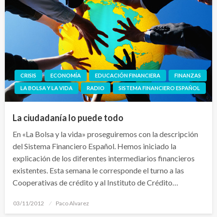
CRISIS
ECONOMÍA
EDUCACIÓN FINANCIERA
FINANZAS
LA BOLSA Y LA VIDA
RADIO
SISTEMA FINANCIERO ESPAÑOL
La ciudadanía lo puede todo
En «La Bolsa y la vida» proseguiremos con la descripción
del Sistema Financiero Español. Hemos iniciado la
explicación de los diferentes intermediarios financieros
existentes. Esta semana le corresponde el turno a las
Cooperativas de crédito y al Instituto de Crédito…
Publicado
03/11/2012
Paco Alvarez
el