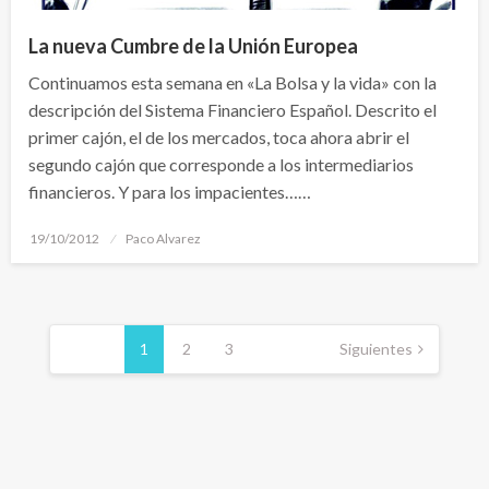
La nueva Cumbre de la Unión Europea
Continuamos esta semana en «La Bolsa y la vida» con la
descripción del Sistema Financiero Español. Descrito el
primer cajón, el de los mercados, toca ahora abrir el
segundo cajón que corresponde a los intermediarios
financieros. Y para los impacientes……
Publicado
19/10/2012
Paco Alvarez
el
Navegación
de
1
2
3
Siguientes
entradas