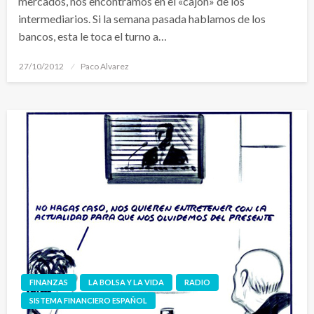
mercados, nos encontramos en el «cajón» de los
intermediarios. Si la semana pasada hablamos de los
bancos, esta le toca el turno a…
Publicado
27/10/2012
Paco Alvarez
el
FINANZAS
LA BOLSA Y LA VIDA
RADIO
SISTEMA FINANCIERO ESPAÑOL