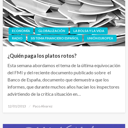
ECONOMÍA
GLOBALIZACIÓN
LA BOLSA Y LA VIDA
RADIO
SISTEMA FINANCIERO ESPAÑOL
UNIÓN EUROPEA
¿Quién paga los platos rotos?
Esta semana abordamos el tema de la última equivocación
del FMI y del reciente documento publicado sobre el
Banco de España, documento que demuestra que los
informes, que durante muchos años hacían los inspectores
advirtiendo de la crítica situación en…
Publicado
12/01/2013
Paco Alvarez
el