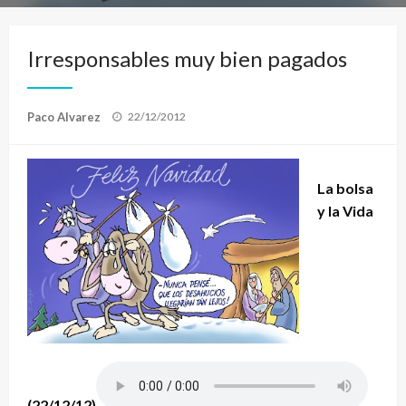
Irresponsables muy bien pagados
Publicado
Paco Alvarez
22/12/2012
el
La bolsa
y la Vida
(22/12/12)