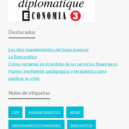
Destacados
Los diez mandamientos del buen inversor
La Banca ética
Cómo reclamar en el ámbito de los servicios financieros
Humor inteligente, pedagógico y terapéutico para
explicar la crisis
Nube de etiquetas
15M
AGRADECIMIENTOS
ANNIE
ASESORAMIENTO FINANCIERO
BANCA ETICA