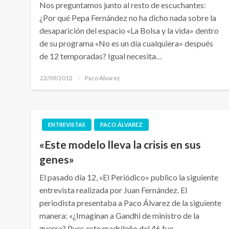
Nos preguntamos junto al resto de escuchantes:
¿Por qué Pepa Fernández no ha dicho nada sobre la
desaparición del espacio «La Bolsa y la vida» dentro
de su programa «No es un día cualquiera» después
de 12 temporadas? Igual necesita…
Publicado
22/09/2012
Paco Alvarez
el
ENTREVISTAS
PACO ÁLVAREZ
«Este modelo lleva la crisis en sus
genes»
El pasado día 12, «El Periódico» publico la siguiente
entrevista realizada por Juan Fernández. El
periodista presentaba a Paco Álvarez de la siguiente
manera: «¿Imaginan a Gandhi de ministro de la
guerra? Pues este madrileño del 46 fue