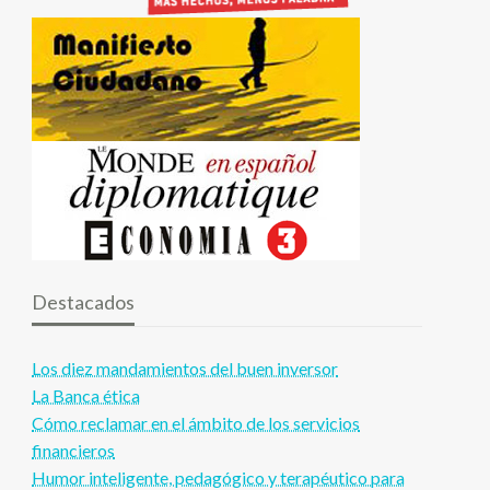
Destacados
Los diez mandamientos del buen inversor
La Banca ética
Cómo reclamar en el ámbito de los servicios
financieros
Humor inteligente, pedagógico y terapéutico para