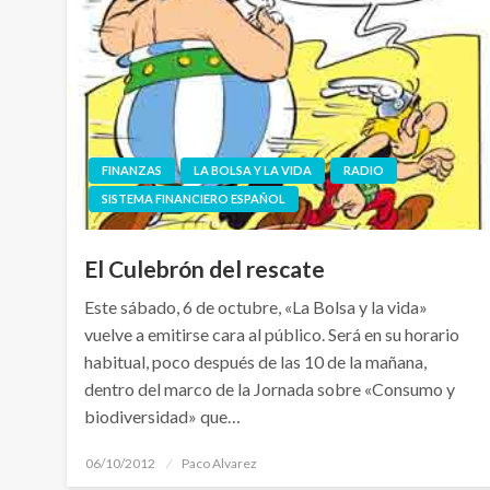
FINANZAS
LA BOLSA Y LA VIDA
RADIO
SISTEMA FINANCIERO ESPAÑOL
El Culebrón del rescate
Este sábado, 6 de octubre, «La Bolsa y la vida»
vuelve a emitirse cara al público. Será en su horario
habitual, poco después de las 10 de la mañana,
dentro del marco de la Jornada sobre «Consumo y
biodiversidad» que…
Publicado
06/10/2012
Paco Alvarez
el