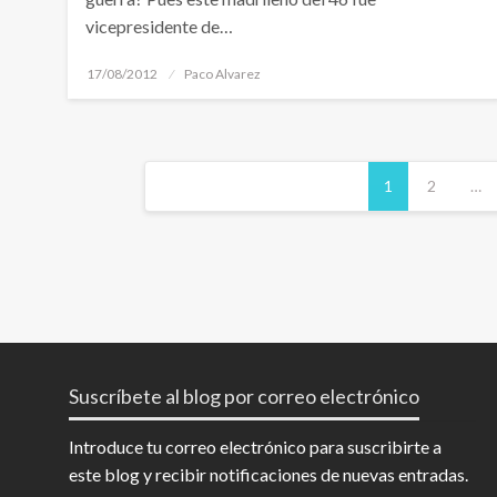
vicepresidente de…
Publicado
17/08/2012
Paco Alvarez
el
Navegación
1
2
…
de
entradas
Suscríbete al blog por correo electrónico
Introduce tu correo electrónico para suscribirte a
este blog y recibir notificaciones de nuevas entradas.