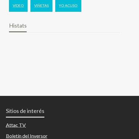
VIDEO
VIÑETAS
YO ACUSO
Histats
Sitios de interés
Attac TV
Boletín del Inversor