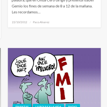
Gemio los fines de semana de 8 a 12 de la mañana.
Les recordamos…
Publicado
22/10/2012
Paco Alvarez
el
FINANZAS
LA BOLSA Y LA VIDA
RADIO