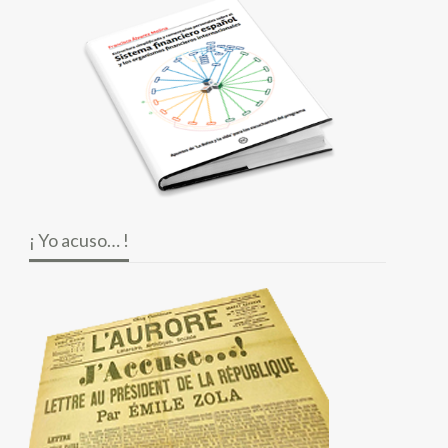
¡ Yo acuso… !