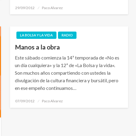
Publicado
29/09/2012
Paco Alvarez
el
LA BOLSA Y LA VIDA
RADIO
Manos a la obra
Este sábado comienza la 14ª temporada de «No es
un día cualquiera» y la 12ª de «La Bolsa y la vida«.
Son muchos años compartiendo con ustedes la
divulgación de la cultura financiera y bursátil, pero
en ese empeño continuamos…
Publicado
07/09/2012
Paco Alvarez
el