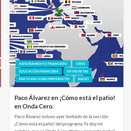
ASESORAMIENTO FINANCIERO
CRISIS
EDUCACIÓN FINANCIERA
ENTREVISTAS
PARTICIPACIONES PREFERENTES
RADIO
Paco Álvarez en ¡Cómo está el patio!
en Onda Cero.
Paco Álvarez estuvo ayer invitado en la sección
¡Cómo está el patio! del programa Te doy mi
palabra, que en Onda Cero dirige y presenta Isabel