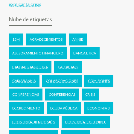
explicar la crisis
Nube de etiquetas
15M
AGRADECIMIENTOS
ANNIE
ASESORAMIENTO FINANCIERO
BANCA ETICA
BANKIAERANUESTRA
CAIXABANK
CAIXABANKIA
COLABORACIONES
COMISIONES
CONFERENCIAS
CONFERENCIAS
CRISIS
DECRECIMIENTO
DEUDA PÚBLICA
ECONOMIA 3
ECONOMÍA BIEN COMÚN
ECONOMÍA SOSTENIBLE