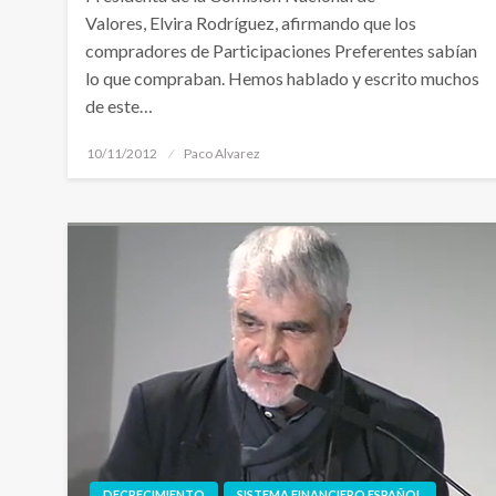
Valores, Elvira Rodríguez, afirmando que los
compradores de Participaciones Preferentes sabían
lo que compraban. Hemos hablado y escrito muchos
de este…
Publicado
10/11/2012
Paco Alvarez
el
DECRECIMIENTO
SISTEMA FINANCIERO ESPAÑOL