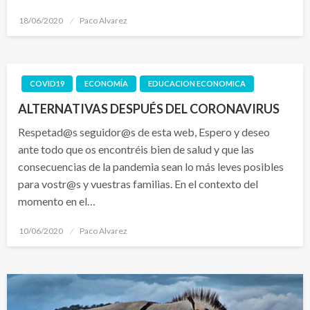
Publicado
18/06/2020
Paco Alvarez
el
COVID19
ECONOMÍA
EDUCACION ECONOMICA
ALTERNATIVAS DESPUÉS DEL CORONAVIRUS
Respetad@s seguidor@s de esta web, Espero y deseo
ante todo que os encontréis bien de salud y que las
consecuencias de la pandemia sean lo más leves posibles
para vostr@s y vuestras familias. En el contexto del
momento en el…
Publicado
10/06/2020
Paco Alvarez
el