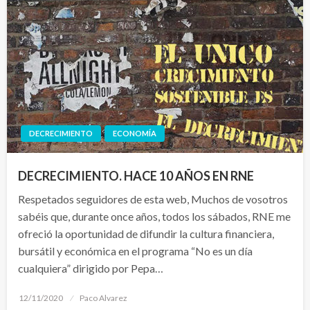
DECRECIMIENTO
ECONOMÍA
DECRECIMIENTO. HACE 10 AÑOS EN RNE
Respetados seguidores de esta web, Muchos de vosotros
sabéis que, durante once años, todos los sábados, RNE me
ofreció la oportunidad de difundir la cultura financiera,
bursátil y económica en el programa “No es un día
cualquiera” dirigido por Pepa…
Publicado
12/11/2020
Paco Alvarez
el