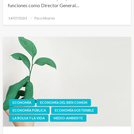
funciones como Director General…
Publicado
14/07/2023
Paco Alvarez
el
ECONOMÍA
ECONOMÍA DEL BIEN COMÚN
ECONOMÍA PÚBLICA
ECONOMÍA SOSTENIBLE
LA BOLSA Y LA VIDA
MEDIO-AMBIENTE