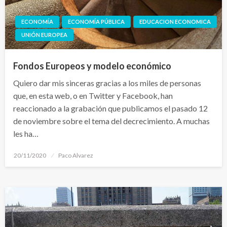
ECONOMÍA
ECONOMÍA PÚBLICA
EDUCACION ECONOMICA
UNIÓN EUROPEA
Fondos Europeos y modelo económico
Quiero dar mis sinceras gracias a los miles de personas
que, en esta web, o en Twitter y Facebook, han
reaccionado a la grabación que publicamos el pasado 12
de noviembre sobre el tema del decrecimiento. A muchas
les ha…
Publicado
20/11/2020
Paco Alvarez
el