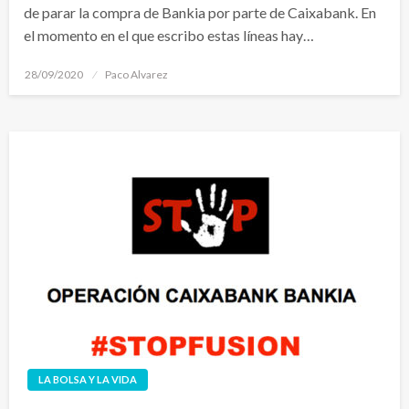
de parar la compra de Bankia por parte de Caixabank. En
el momento en el que escribo estas líneas hay…
Publicado
28/09/2020
Paco Alvarez
el
LA BOLSA Y LA VIDA