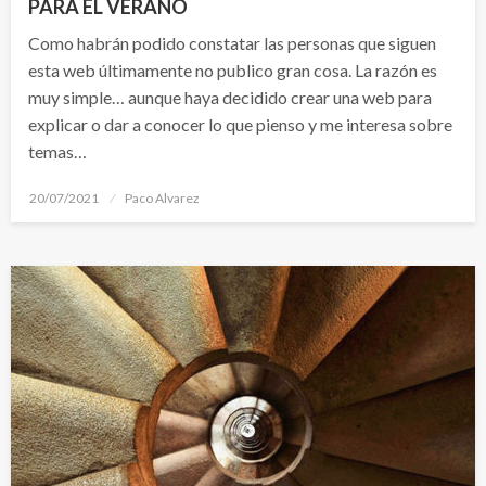
PARA EL VERANO
Como habrán podido constatar las personas que siguen
esta web últimamente no publico gran cosa. La razón es
muy simple… aunque haya decidido crear una web para
explicar o dar a conocer lo que pienso y me interesa sobre
temas…
Publicado
20/07/2021
Paco Alvarez
el