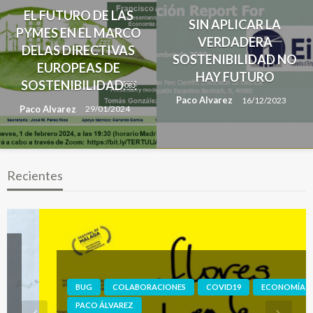
EL FUTURO DE LAS
SIN APLICAR LA
PYMES EN EL MARCO
VERDADERA
DELAS DIRECTIVAS
SOSTENIBILIDAD NO
EUROPEAS DE
HAY FUTURO
SOSTENIBILIDAD￼
Paco Alvarez
16/12/2023
Paco Alvarez
29/01/2024
Recientes
BUG
COLABORACIONES
COVID19
ECONOMÍA
PACO ÁLVAREZ