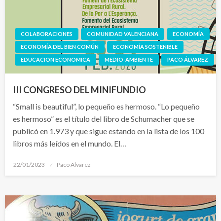
COLABORACIONES
COMUNIDAD VALENCIANA
ECONOMÍA
ECONOMÍA DEL BIEN COMÚN
ECONOMÍA SOSTENIBLE
EDUCACION ECONOMICA
MEDIO-AMBIENTE
PACO ÁLVAREZ
III CONGRESO DEL MINIFUNDIO
“Small is beautiful”, lo pequeño es hermoso. “Lo pequeño
es hermoso” es el título del libro de Schumacher que se
publicó en 1.973 y que sigue estando en la lista de los 100
libros más leídos en el mundo. El…
Publicado
22/01/2023
Paco Alvarez
el