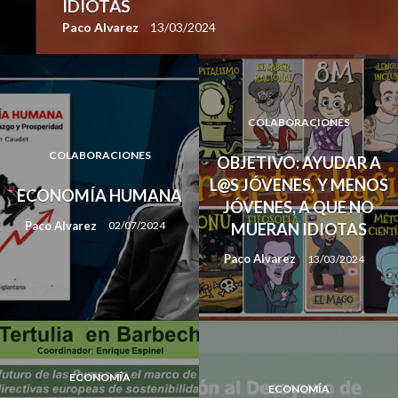
IDIOTAS
Paco Alvarez
13/03/2024
COLABORACIONES
COLABORACIONES
OBJETIVO: AYUDAR A
L@S JÓVENES, Y MENOS
ECONOMÍA HUMANA
JÓVENES, A QUE NO
Paco Alvarez
02/07/2024
MUERAN IDIOTAS
Paco Alvarez
13/03/2024
ECONOMÍA
ECONOMÍA