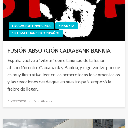
EDUCACIÓN FINANCIERA
FINANZAS
SISTEMA FINANCIERO ESPAÑOL
FUSIÓN-ABSORCIÓN CAIXABANK-BANKIA
España vuelve a “vibrar” con el anuncio de la fusión-
absorción entre Caixabank y Bankia, y digo vuelve porque
es muy ilustrativo leer en las hemerotecas los comentarios
y las reacciones desde que, en nuestro país, empezó la
fiebre de llegar…
Publicado
16/09/2020
Paco Alvarez
el