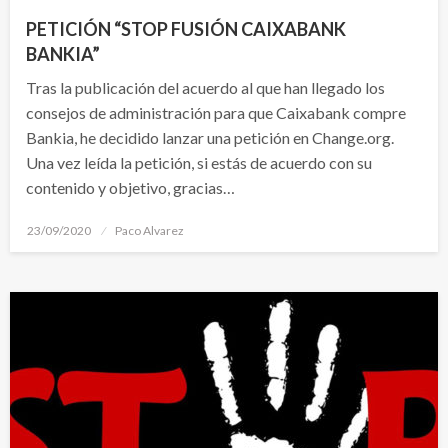
PETICIÓN “STOP FUSIÓN CAIXABANK
BANKIA”
Tras la publicación del acuerdo al que han llegado los
consejos de administración para que Caixabank compre
Bankia, he decidido lanzar una petición en Change.org.
Una vez leída la petición, si estás de acuerdo con su
contenido y objetivo, gracias…
Publicado
23/09/2020
Paco Alvarez
el