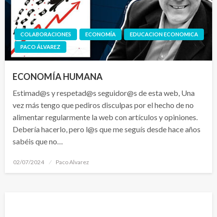
COLABORACIONES
ECONOMÍA
EDUCACION ECONOMICA
PACO ÁLVAREZ
ECONOMÍA HUMANA
Estimad@s y respetad@s seguidor@s de esta web, Una
vez más tengo que pediros disculpas por el hecho de no
alimentar regularmente la web con artículos y opiniones.
Debería hacerlo, pero l@s que me seguís desde hace años
sabéis que no…
Publicado
02/07/2024
Paco Alvarez
el