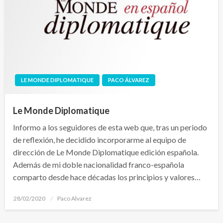
LE MONDE DIPLOMATIQUE
PACO ÁLVAREZ
Le Monde Diplomatique
Informo a los seguidores de esta web que, tras un periodo
de reflexión, he decidido incorporarme al equipo de
dirección de Le Monde Diplomatique edición española.
Además de mi doble nacionalidad franco-española
comparto desde hace décadas los principios y valores…
Publicado
28/02/2020
Paco Alvarez
el