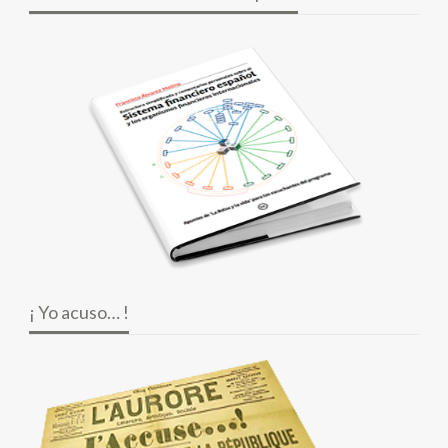
¡ Yo acuso… !