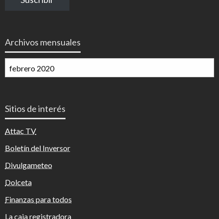
electrónico
Archivos mensuales
Archivos
mensuales
Sitios de interés
Attac TV
Boletín del Inversor
Divulgameteo
Dolceta
Finanzas para todos
La caja registradora