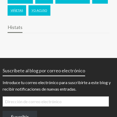
VIÑETAS
YO ACUSO
Histats
Suscríbete al blog por correo electrónico
Introduce tu correo electrónico para suscribirte a este blog y
recibir notificaciones de nuevas entradas.
Dirección
de
correo
Suscribir