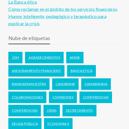
La Banca ética
Cómo reclamar en el ámbito de los servicios financieros
Humor inteligente, pedagógico y terapéutico para
explicar la crisis
Nube de etiquetas
15M
AGRADECIMIENTOS
ANNIE
ASESORAMIENTO FINANCIERO
BANCA ETICA
BANKIAERANUESTRA
CAIXABANK
CAIXABANKIA
COLABORACIONES
COMISIONES
CONFERENCIAS
CONFERENCIAS
CRISIS
DECRECIMIENTO
DEUDA PÚBLICA
ECONOMIA 3