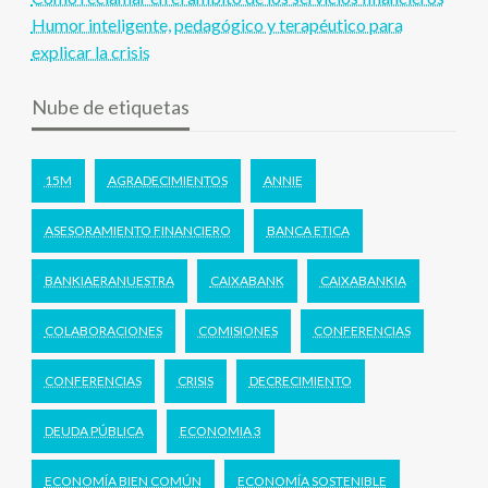
Humor inteligente, pedagógico y terapéutico para
explicar la crisis
Nube de etiquetas
15M
AGRADECIMIENTOS
ANNIE
ASESORAMIENTO FINANCIERO
BANCA ETICA
BANKIAERANUESTRA
CAIXABANK
CAIXABANKIA
COLABORACIONES
COMISIONES
CONFERENCIAS
CONFERENCIAS
CRISIS
DECRECIMIENTO
DEUDA PÚBLICA
ECONOMIA 3
ECONOMÍA BIEN COMÚN
ECONOMÍA SOSTENIBLE