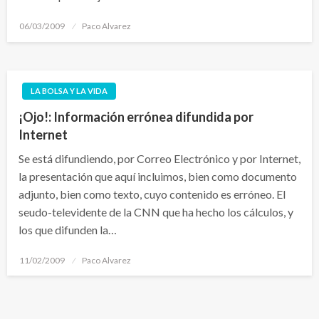
Publicado
06/03/2009
Paco Alvarez
el
LA BOLSA Y LA VIDA
¡Ojo!: Información errónea difundida por
Internet
Se está difundiendo, por Correo Electrónico y por Internet,
la presentación que aquí incluimos, bien como documento
adjunto, bien como texto, cuyo contenido es erróneo. El
seudo-televidente de la CNN que ha hecho los cálculos, y
los que difunden la…
Publicado
11/02/2009
Paco Alvarez
el