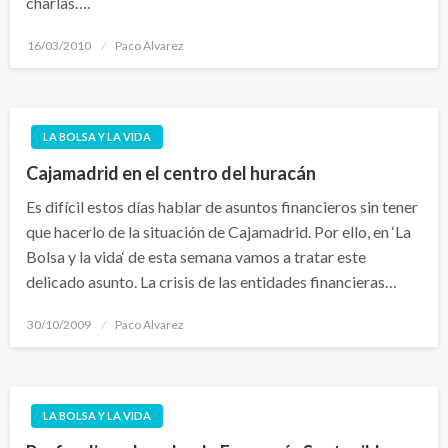
charlas….
Publicado
16/03/2010
Paco Alvarez
el
LA BOLSA Y LA VIDA
Cajamadrid en el centro del huracán
Es difícil estos días hablar de asuntos financieros sin tener
que hacerlo de la situación de Cajamadrid. Por ello, en ‘La
Bolsa y la vida‘ de esta semana vamos a tratar este
delicado asunto. La crisis de las entidades financieras…
Publicado
30/10/2009
Paco Alvarez
el
LA BOLSA Y LA VIDA