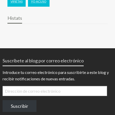
VIÑETAS
YO ACUSO
Histats
Suscríbete al blog por correo electrónico
Introduce tu correo electrónico para suscribirte a este blog y
recibir notificaciones de nuevas entradas.
Dirección
de
correo
Suscribir
electrónico