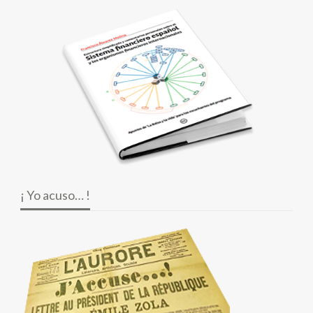
¡ Yo acuso… !