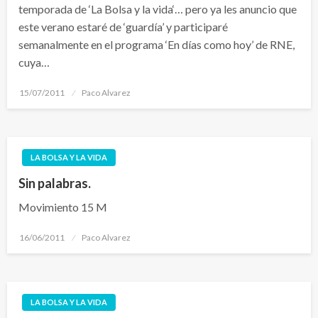
temporada de ‘La Bolsa y la vida‘… pero ya les anuncio que
este verano estaré de ‘guardía’ y participaré
semanalmente en el programa ‘En días como hoy’ de RNE,
cuya…
Publicado
15/07/2011
Paco Alvarez
el
LA BOLSA Y LA VIDA
Sin palabras.
Movimiento 15 M
Publicado
16/06/2011
Paco Alvarez
el
LA BOLSA Y LA VIDA