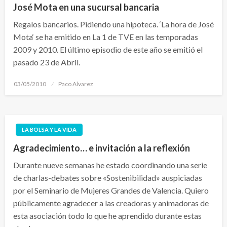
José Mota en una sucursal bancaria
Regalos bancarios. Pidiendo una hipoteca. ‘La hora de José
Mota‘ se ha emitido en La 1 de TVE en las temporadas
2009 y 2010. El último episodio de este año se emitió el
pasado 23 de Abril.
Publicado
03/05/2010
Paco Alvarez
el
LA BOLSA Y LA VIDA
Agradecimiento… e invitación a la reflexión
Durante nueve semanas he estado coordinando una serie
de charlas-debates sobre «Sostenibilidad» auspiciadas
por el Seminario de Mujeres Grandes de Valencia. Quiero
públicamente agradecer a las creadoras y animadoras de
esta asociación todo lo que he aprendido durante estas