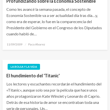
Profundizando sobre la Economía Sostenible
Como les avancé la semana pasada, el concepto de
Economía Sostenible va a ser actualidad día tras día…y,
como era de esperar, lo fue en la comparecencia del
Presidente del Gobierno en el Congreso de los Diputados
cuando habló de…
Publicado
11/09/2009
Paco Alvarez
el
LA BOLSA Y LA VIDA
El hundimiento del 'Titanic'
Los lectores y escuchantes recordarán el hundimiento del
«Titanic«, aunque solo sea por la película que hace unos
años protagonizaron Kate Winslet y Leonardo di Caprio.
Detrás de esa historia de amor se encontraban toda una
serie de personajes. Un…