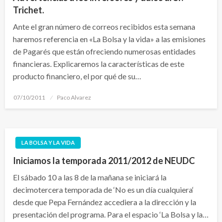
Trichet.
Ante el gran número de correos recibidos esta semana
haremos referencia en «La Bolsa y la vida» a las emisiones
de Pagarés que están ofreciendo numerosas entidades
financieras. Explicaremos la características de este
producto financiero, el por qué de su…
Publicado
07/10/2011
Paco Alvarez
el
LA BOLSA Y LA VIDA
Iniciamos la temporada 2011/2012 de NEUDC
El sábado 10 a las 8 de la mañana se iniciará la
decimotercera temporada de ‘No es un día cualquiera‘
desde que Pepa Fernández accediera a la dirección y la
presentación del programa. Para el espacio ‘La Bolsa y la…