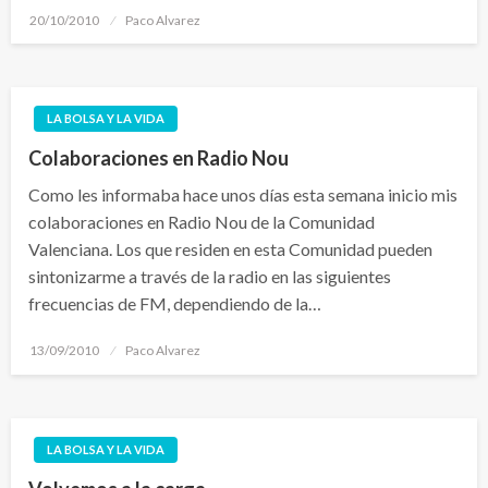
Publicado
20/10/2010
Paco Alvarez
el
LA BOLSA Y LA VIDA
Colaboraciones en Radio Nou
Como les informaba hace unos días esta semana inicio mis
colaboraciones en Radio Nou de la Comunidad
Valenciana. Los que residen en esta Comunidad pueden
sintonizarme a través de la radio en las siguientes
frecuencias de FM, dependiendo de la…
Publicado
13/09/2010
Paco Alvarez
el
LA BOLSA Y LA VIDA