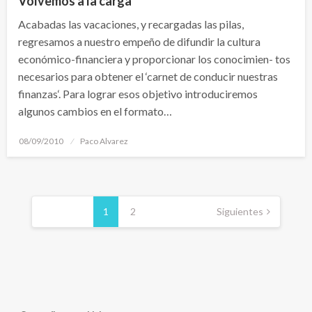
Volvemos a la carga
Acabadas las vacaciones, y recargadas las pilas,
regresamos a nuestro empeño de difundir la cultura
económico-financiera y proporcionar los conocimien- tos
necesarios para obtener el ‘carnet de conducir nuestras
finanzas‘. Para lograr esos objetivo introduciremos
algunos cambios en el formato…
Publicado
08/09/2010
Paco Alvarez
el
Navegación
de
1
2
Siguientes
entradas