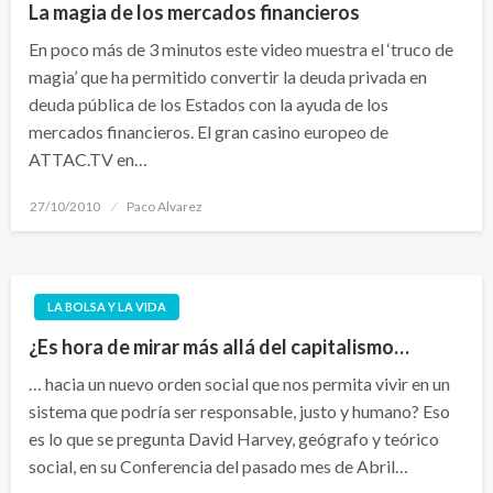
La magia de los mercados financieros
En poco más de 3 minutos este video muestra el ‘truco de
magia’ que ha permitido convertir la deuda privada en
deuda pública de los Estados con la ayuda de los
mercados financieros. El gran casino europeo de
ATTAC.TV en…
Publicado
27/10/2010
Paco Alvarez
el
LA BOLSA Y LA VIDA
¿Es hora de mirar más allá del capitalismo…
… hacia un nuevo orden social que nos permita vivir en un
sistema que podría ser responsable, justo y humano? Eso
es lo que se pregunta David Harvey, geógrafo y teórico
social, en su Conferencia del pasado mes de Abril…