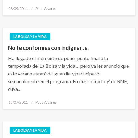
Publicado
08/09/2011
Paco Alvarez
el
LA BOLSA Y LA VIDA
No te conformes con indignarte.
Ha llegado el momento de poner punto final a la
temporada de ‘La Bolsa y la vida‘… pero ya les anuncio que
este verano estaré de ‘guardía’ y participaré
semanalmente en el programa ‘En días como hoy’ de RNE,
cuya…
Publicado
15/07/2011
Paco Alvarez
el
LA BOLSA Y LA VIDA