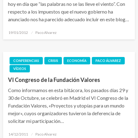
hoy en día que “las palabras no se las lleve el viento”. Con
respecto a los impuestos que el nuevo gobierno ha
anunciado nos ha parecido adecuado incluir en este blog…
Publicado
19/01/2012
Paco Alvarez
el
CONFERENCIAS
CRISIS
ECONOMÍA
PACO ÁLVAREZ
VÍDEOS
VI Congreso de la Fundación Valores
Como informamos en esta bitácora, los pasados días 29 y
30 de Octubre, se celebró en Madrid el VI Congreso de la
Fundación Valores, «Proyectos y utopías para un mundo
mejor«, cuyos organizadores tuvieron la deferencia de
solicitar mi participación…
Publicado
14/12/2011
Paco Alvarez
el