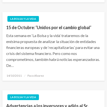
LA BOLSA Y LA VIDA
15 de Octubre: ‘Unidos por el cambio global’
Esta semana en ‘La Bolsa y la vida‘ trataremos de la
enésima propuesta de analizar la situación de entidades
financieras europeas y de ‘recapitalizarlas’ para evitar una
crisis del sistema financiero. Pero como nos
comprometimos, también habrá noticias esperanzadoras.
De…
Publicado
14/10/2011
Paco Alvarez
el
LA BOLSA Y LA VIDA
Advertencias a los inversores y adiós al Sr.