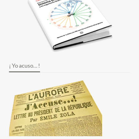
¡ Yo acuso… !