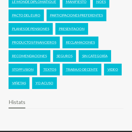
LE MONDE DIPLOMATIQUE
MANIFIESTO
NOES
PACTO DEL EURO
PARTICIPACIONES PREFERENTES
PLANES DE PENSIONES
PRESENTACION
PRODUCTOS FINANCIEROS
RECLAMACIONES
RECOMENDACIONES
SEGUROS
SIN CATEGORÍA
STOPFUSION
TEXTOS
TRABAJO DECENTE
VIDEO
VIÑETAS
YO ACUSO
Histats