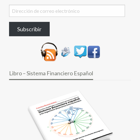
Dirección
de
correo
Subscribir
electrónico
Libro – Sistema Financiero Español