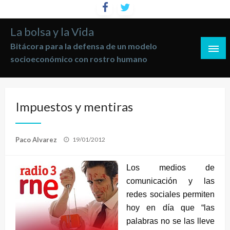
Saltar
al
La bolsa y la Vida
contenido
Bitácora para la defensa de un modelo
socioeconómico con rostro humano
Impuestos y mentiras
Publicado
Paco Alvarez
19/01/2012
el
Los medios de
comunicación y las
redes sociales permiten
hoy en día que “las
palabras no se las lleve