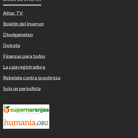
Attac TV
Boletín del Inversor
Divulgameteo
Dolceta
Finanzas para todos
La caja registradora
Rebelate contra la pobreza
Solo un periodista