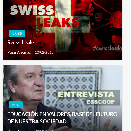
CRISIS
Swiss Leaks
Paco Alvarez
10/02/2015
BUG
EDUCACIÓN EN VALORES, BASE DEL FUTURO
DE NUESTRA SOCIEDAD