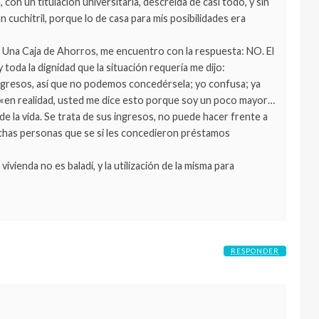
 con un titulación universitaria, descreída de casi todo, y sin
uchitril, porque lo de casa para mis posibilidades era
, Una Caja de Ahorros, me encuentro con la respuesta: NO. El
toda la dignidad que la situación requería me dijo:
ngresos, así que no podemos concedérsela; yo confusa; ya
. «en realidad, usted me dice esto porque soy un poco mayor…
r de la vida. Se trata de sus ingresos, no puede hacer frente a
uchas personas que se si les concedieron préstamos
ivienda no es baladí, y la utilización de la misma para
RESPONDER