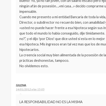
bueno! Yo, ya no tan joven, con un salario escaso pero fijo,
ningún afán de posesión….»mi casa…» decido comprarme un c
impensable.
Cuando me presento a mi entidad Bancaria de toda la vida
Director, o subdirector no recuerdo bien, con amabilidad y 
«usted no puede hacer frente a esa hipoteca según sus i
que todo el mundo lo había conseguido, dije tímidamente
no?”, y el dijo !por Dios! que dice usted si esta en lo mejo
esa hipoteca. Mis ingresos eran tal vez mas que los de m
hipotecarios.
La creencia social muy bien alimentada de la posesión de la v
prácticas deshonestas, tampoco.
No olvidemos esto.
GILENA
14/01/2012 a las 15:05
LA RESPONSABILIDAD NO ES LA MISMA