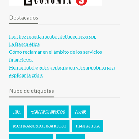
Destacados
Los diez mandamientos del buen inversor
La Banca ética
Cómo reclamar en el ámbito de los servicios
financieros
Humor inteligente, pedagógico y terapéutico para
explicar la crisis
Nube de etiquetas
15M
AGRADECIMIENTOS
ANNIE
ASESORAMIENTO FINANCIERO
BANCA ETICA