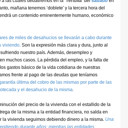
 a las cuales debatiremos en la ‘
Tertulia
‘ del
sábado
en
 tanto, mañana tenemos ‘doblete’ y la tercera hora del
1, tendrá un contenido eminentemente humano, económico
ares de miles de desahucios se llevarán a cabo durante
 viviendo.
Son la expresión más clara y dura, junto al
á sufriendo nuestro país. Además, desempleo y
en muchos casos. La pérdida del empleo, y la falta de
os gastos básico de la vida cotidiana de nuestras
amos frente al pago de las deudas que teníamos
garantía última del cobro de las mismas por parte de las
ipotecada y el desahucio de la misma.
nución del precio de la vivienda con el estallido de la
trega de la misma a la entidad financiera, no salda en
r la vivienda seguimos debiendo dinero a la misma.
Una
repitiendo durante años: mientras las entidades