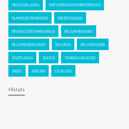
PACTO DEL EURO
PARTICIPACIONES PREFERENTES
PLANES DE PENSIONES
PRESENTACION
PRODUCTOS FINANCIEROS
RECLAMACIONES
RECOMENDACIONES
SEGUROS
SIN CATEGORÍA
STOPFUSION
TEXTOS
TRABAJO DECENTE
VIDEO
VIÑETAS
YO ACUSO
Histats