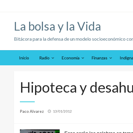
Saltar
al
contenido
La bolsa y la Vida
Bitácora para la defensa de un modelo socioeconómico co
Inicio
Radio
Economía
Finanzas
Indígn
Hipoteca y desahu
Publicado
Paco Alvarez
13/01/2012
el