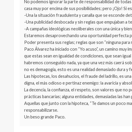
No podemos ignorar la parte de responsabilidad de todas
casa muy por encima de sus posibilidades; pero ¡Ojo! Si es
-Una la situación fraudulenta y canalla que se esconde de
-Una publicidad desbocada y sin reglas que empujaban a te
-A campañas ideológicas neoliberales con una única y bien
Estaremos desaprovechando una oportunidad perfecta par
Poder presenta sus reglas; reglas que son “ninguna para m
Paco Álvarez ha iniciado con “Yo acuso”, un camino muy im
que estas sean en igualdad de condiciones, que sean igual 
habremos conseguido nada, ya que una vez más caerá sobre
no es demagogia, esto es una realidad demasiado dura y f
Las hipotecas, los desahucios, el fraude del ladrillo, es 
digna, el más odioso e pertinaz enemigo: la avaricia y abs
La decencia, la confianza, el respeto, son valores que no
prácticas bancarias; alguna entidades, demasiadas las han 
Aquellas que junto con la hipoteca, “Te damos un poco mas
responsabilizarse.
Un beso grande Paco.