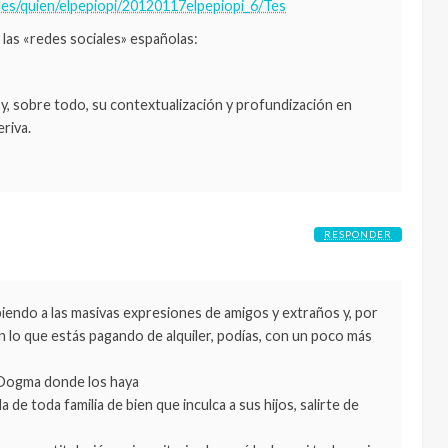
ades/quien/elpepiopi/20120117elpepiopi_6/Tes
las «redes sociales» españolas:
y, sobre todo, su contextualización y profundización en
eriva.
RESPONDER
endo a las masivas expresiones de amigos y extraños y, por
on lo que estás pagando de alquiler, podías, con un poco más
. Dogma donde los haya
e toda familia de bien que inculca a sus hijos, salirte de