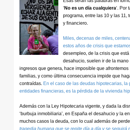
Esas serán las palabras en torno
‘
No es un día cualquiera
‘. Por
programa, entre las 10 y las 1
y financiero.
Miles, decenas de miles, centen
estos años de crisis que estamos
desempleo, de la crisis que est
desahucio, suelen ir de la mano 
ingresos que genera, hace imposible que afrontemos l
familias, y como última consecuencia impide que hag
contraídas.
En el caso de las deudas hipotecarias, la 
entidades financieras, es la pérdida de la vivienda h
Además con la Ley Hipotecaria vigente, y dada la dismi
‘burbuja inmobiliaria’, en España el desahucio y la en
muchos casos la deuda, con lo cual además de perde
tragedia humana que se repite día a día y se seguirá 