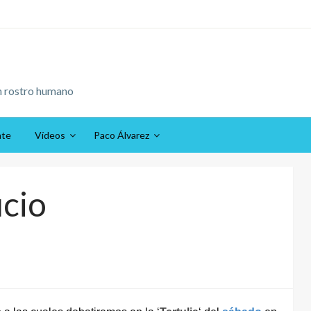
n rostro humano
ate
Vídeos
Paco Álvarez
cio