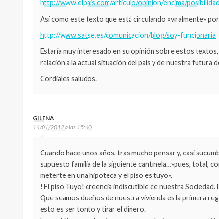
http://www.elpais.com/articulo/opinion/encima/posibilid
Así como este texto que está circulando «viralmente» por 
http://www.satse.es/comunicacion/blog/soy-funcionaria
Estaría muy interesado en su opinión sobre estos textos, 
relación a la actual situación del país y de nuestra futura d
Cordiales saludos.
GILENA
14/01/2012 a las 15:40
Cuando hace unos años, tras mucho pensar y, casi sucumbi
supuesto familia de la siguiente cantinela…»pues, total, c
meterte en una hipoteca y el piso es tuyo».
! El piso Tuyo! creencia indiscutible de nuestra Sociedad
Que seamos dueños de nuestra vivienda es la primera regla d
esto es ser tonto y tirar el dinero.