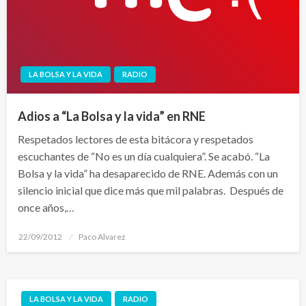
LA BOLSA Y LA VIDA
RADIO
Adios a “La Bolsa y la vida” en RNE
Respetados lectores de esta bitácora y respetados
escuchantes de “No es un día cualquiera”. Se acabó. “La
Bolsa y la vida” ha desaparecido de RNE. Además con un
silencio inicial que dice más que mil palabras. Después de
once años,…
Publicado
22/09/2012
Paco Alvarez
el
LA BOLSA Y LA VIDA
RADIO