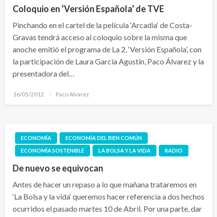
Coloquio en ‘Versión Española’ de TVE
Pinchando en el cartel de la película ‘Arcadia‘ de Costa-
Gravas tendrá acceso al coloquio sobre la misma que
anoche emitió el programa de La 2, ‘Versión Española’, con
la participación de Laura García Agustín, Paco Álvarez y la
presentadora del…
Publicado
16/05/2012
Paco Alvarez
el
ECONOMÍA
ECONOMÍA DEL BIEN COMÚN
ECONOMÍA SOSTENIBLE
LA BOLSA Y LA VIDA
RADIO
De nuevo se equivocan
Antes de hacer un repaso a lo que mañana trataremos en
‘La Bolsa y la vida‘ queremos hacer referencia a dos hechos
ocurridos el pasado martes 10 de Abril. Por una parte, dar