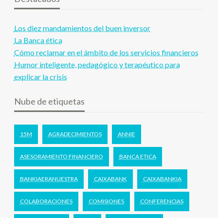
Los diez mandamientos del buen inversor
La Banca ética
Cómo reclamar en el ámbito de los servicios financieros
Humor inteligente, pedagógico y terapéutico para
explicar la crisis
Nube de etiquetas
15M
AGRADECIMIENTOS
ANNIE
ASESORAMIENTO FINANCIERO
BANCA ETICA
BANKIAERANUESTRA
CAIXABANK
CAIXABANKIA
COLABORACIONES
COMISIONES
CONFERENCIAS