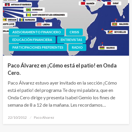
ASESORAMIENTO FINANCIERO
CRISIS
EDUCACIÓN FINANCIERA
ENTREVISTAS
PARTICIPACIONES PREFERENTES
RADIO
Paco Álvarez en ¡Cómo está el patio! en Onda
Cero.
Paco Álvarez estuvo ayer invitado en la sección ¡Cómo
está el patio! del programa Te doy mi palabra, que en
Onda Cero dirige y presenta Isabel Gemio los fines de
semana de 8 a 12 de la mañana. Les recordamos…
Publicado
22/10/2012
Paco Alvarez
el