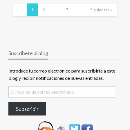
Navegación
de
1
2
…
7
Siguientes
entradas
Suscríbete al blog
Introduce tu correo electrónico para suscribirte a este
blog y recibir notificaciones de nuevas entradas.
Dirección
de
correo
Subscribir
electrónico