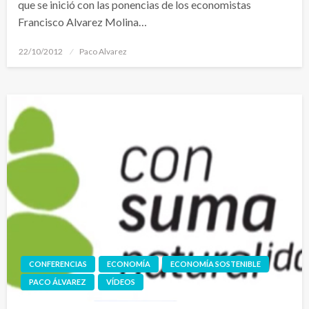
que se inició con las ponencias de los economistas
Francisco Alvarez Molina…
Publicado
22/10/2012
Paco Alvarez
el
CONFERENCIAS
ECONOMÍA
ECONOMÍA SOSTENIBLE
PACO ÁLVAREZ
VÍDEOS