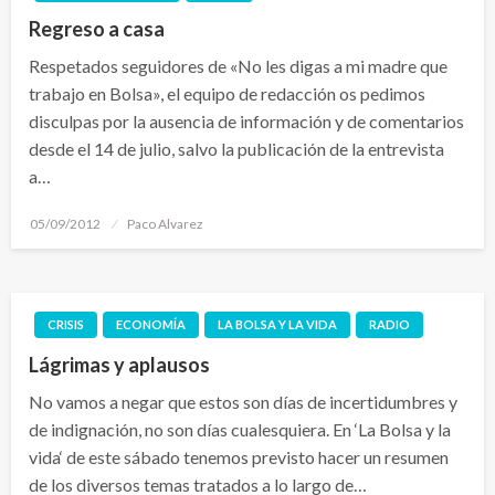
Regreso a casa
Respetados seguidores de «No les digas a mi madre que
trabajo en Bolsa», el equipo de redacción os pedimos
disculpas por la ausencia de información y de comentarios
desde el 14 de julio, salvo la publicación de la entrevista
a…
Publicado
05/09/2012
Paco Alvarez
el
CRISIS
ECONOMÍA
LA BOLSA Y LA VIDA
RADIO
Lágrimas y aplausos
No vamos a negar que estos son días de incertidumbres y
de indignación, no son días cualesquiera. En ‘La Bolsa y la
vida‘ de este sábado tenemos previsto hacer un resumen
de los diversos temas tratados a lo largo de…