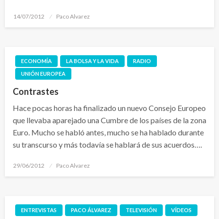
Publicado
14/07/2012
Paco Alvarez
el
ECONOMÍA
LA BOLSA Y LA VIDA
RADIO
UNIÓN EUROPEA
Contrastes
Hace pocas horas ha finalizado un nuevo Consejo Europeo
que llevaba aparejado una Cumbre de los países de la zona
Euro. Mucho se habló antes, mucho se ha hablado durante
su transcurso y más todavía se hablará de sus acuerdos….
Publicado
29/06/2012
Paco Alvarez
el
ENTREVISTAS
PACO ÁLVAREZ
TELEVISIÓN
VÍDEOS