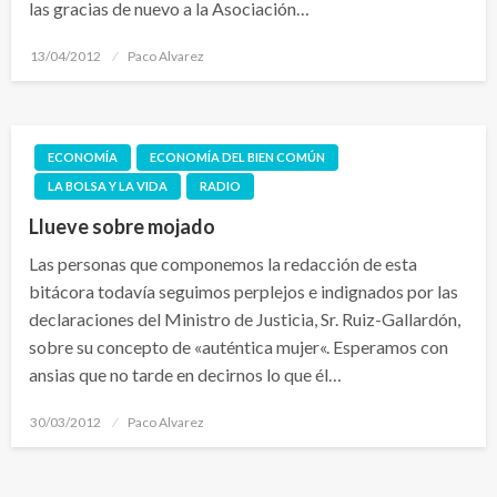
las gracias de nuevo a la Asociación…
Publicado
13/04/2012
Paco Alvarez
el
ECONOMÍA
ECONOMÍA DEL BIEN COMÚN
LA BOLSA Y LA VIDA
RADIO
Llueve sobre mojado
Las personas que componemos la redacción de esta
bitácora todavía seguimos perplejos e indignados por las
declaraciones del Ministro de Justicia, Sr. Ruiz-Gallardón,
sobre su concepto de «auténtica mujer«. Esperamos con
ansias que no tarde en decirnos lo que él…
Publicado
30/03/2012
Paco Alvarez
el