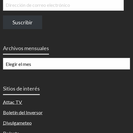
Dirección
de
correo
Suscribir
electrónico
Archivos mensuales
Archivos
mensuales
Sitios de interés
Attac TV
Boletín del Inversor
Divulgameteo