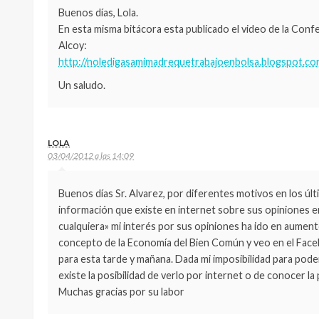
Buenos días, Lola.
En esta misma bitácora esta publicado el video de la Confe
Alcoy:
http://noledigasamimadrequetrabajoenbolsa.blogspot.co
Un saludo.
LOLA
03/04/2012 a las 14:09
Buenos días Sr. Alvarez, por diferentes motivos en los ú
información que existe en internet sobre sus opiniones 
cualquiera» mi interés por sus opiniones ha ido en aumen
concepto de la Economía del Bien Común y veo en el Fac
para esta tarde y mañana. Dada mi imposibilidad para pode
existe la posibilidad de verlo por internet o de conocer 
Muchas gracias por su labor