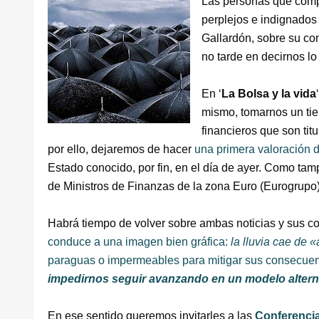
Las personas que comp
perplejos e indignados 
Gallardón, sobre su co
no tarde en decirnos lo
En ‘
La Bolsa y la vida
mismo, tomarnos un tie
financieros que son ti
por ello, dejaremos de hacer
una primera valoración 
Estado conocido, por fin, en el día de ayer. Como ta
de Ministros de Finanzas de la zona Euro (Eurogrupo)
Habrá tiempo de volver sobre ambas noticias y sus c
conduce a una imagen bien gráfica:
la lluvia cae de «
paraguas o impermeables para mitigar sus consecuen
impedirnos seguir avanzando en un modelo alternat
En ese sentido queremos invitarles a las
Conferenci