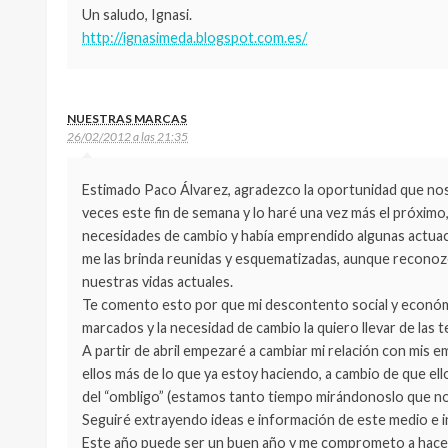
Un saludo, Ignasi.
http://ignasimeda.blogspot.com.es/
NUESTRAS MARCAS
26/02/2012 a las 21:35
Estimado Paco Álvarez, agradezco la oportunidad que nos 
veces este fin de semana y lo haré una vez más el próxi
necesidades de cambio y había emprendido algunas actuacio
me las brinda reunidas y esquematizadas, aunque reconoz
nuestras vidas actuales.
Te comento esto por que mi descontento social y económi
marcados y la necesidad de cambio la quiero llevar de las t
A partir de abril empezaré a cambiar mi relación con mis
ellos más de lo que ya estoy haciendo, a cambio de que el
del “ombligo” (estamos tanto tiempo mirándonoslo que no
Seguiré extrayendo ideas e información de este medio e i
Este año puede ser un buen año y me comprometo a hacer 