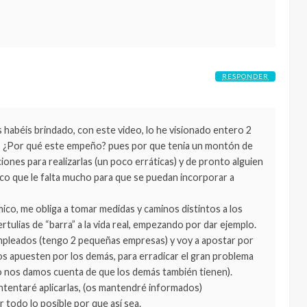
RESPONDER
habéis brindado, con este video, lo he visionado entero 2
mo, ¿Por qué este empeño? pues por que tenia un montón de
nes para realizarlas (un poco erráticas) y de pronto alguien
co que le falta mucho para que se puedan incorporar a
co, me obliga a tomar medidas y caminos distintos a los
ertulias de “barra” a la vida real, empezando por dar ejemplo.
 empleados (tengo 2 pequeñas empresas) y voy a apostar por
los apuesten por los demás, para erradicar el gran problema
 nos damos cuenta de que los demás también tienen).
ntentaré aplicarlas, (os mantendré informados)
todo lo posible por que así sea.