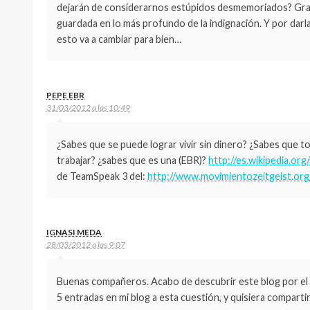
dejarán de considerarnos estúpidos desmemoriados? Gracia
guardada en lo más profundo de la indignación. Y por darl
esto va a cambiar para bien…
PEPE EBR
31/03/2012 a las 10:49
¿Sabes que se puede lograr vivir sin dinero? ¿Sabes que t
trabajar? ¿sabes que es una (EBR)?
http://es.wikipedia.org
de TeamSpeak 3 del:
http://www.movimientozeitgeist.org
IGNASI MEDA
28/03/2012 a las 9:07
Buenas compañeros. Acabo de descubrir este blog por el 
5 entradas en mi blog a esta cuestión, y quisiera compart