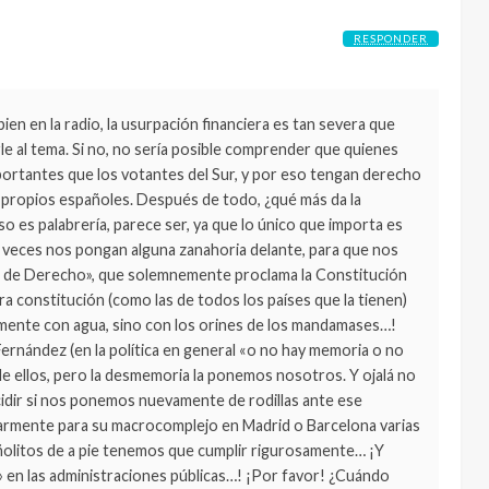
RESPONDER
ien en la radio, la usurpación financiera es tan severa que
le al tema. Si no, no sería posible comprender que quienes
mportantes que los votantes del Sur, y por eso tengan derecho
 propios españoles. Después de todo, ¿qué más da la
o es palabrería, parece ser, ya que lo único que importa es
veces nos pongan alguna zanahoria delante, para que nos
 de Derecho», que solemnemente proclama la Constitución
 constitución (como las de todos los países que la tienen)
mente con agua, sino con los orines de los mandamases…!
rnández (en la política en general «o no hay memoria o no
de ellos, pero la desmemoria la ponemos nosotros. Y ojalá no
dir si nos ponemos nuevamente de rodillas ante ese
larmente para su macrocomplejo en Madrid o Barcelona varias
ñolitos de a pie tenemos que cumplir rigurosamente… ¡Y
» en las administraciones públicas…! ¡Por favor! ¿Cuándo