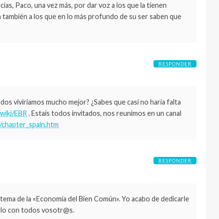
s, Paco, una vez más, por dar voz a los que la tienen
a también a los que en lo más profundo de su ser saben que
RESPONDER
odos viviriamos mucho mejor? ¿Sabes que casi no haría falta
/wiki/EBR
. Estais todos invitados, nos reunimos en un canal
/chapter_spain.htm
RESPONDER
tema de la «Economía del Bien Común». Yo acabo de dedicarle
irlo con todos vosotr@s.