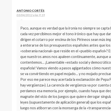
ANTONIO CORTÉS
03/04/2012 a las 9:19
Paco, aunque es verdad que la ironía no siempre se capta b
cada vez percibimos mejor el tono irónico que hay que dar
dirigen el cotarro por encima de los Pirineos sean más i
a enterarse de los presupuestos españoles antes que los
«soberanía nacional» que reside en el «pueblo español»? Es
que nuestros amos nos apaleen continuamente, aunque a 
contentemos… ¡Lamentable «estado social y democrático
española! Vamos viendo a pasos agigantados cómo nuestra
se va convirtiendo en papel mojado… y no mojado precisa
Por eso me parece muy acertada la exclamación de Pepa Fe
hay vergüenza»). La carencia de vergüenza va por cuenta 
perdamos esa memoria, por ejemplo, cuando haya que deci
magnate del vicio de los juegos que quiere derogar singu
leyes (supuestamente de aplicación general) que los espa
luego nos atiborran con la monserga de la «transparencia