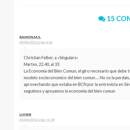
15 CO
RAMON.M.S.
09/04/2012 a las 4:36
Christian Felber, a «Singulars»
Martes, 22.40, al 33
La Economia del Bien Comun, el giro necesario que debe 
modelo socieconomico del bien comun…. No os la perdais, e
aprovechando que estaba en BCN por la entrevista en Sin
seguimos y apoyamos la economia del bien comun
LUISMI
05/04/2012 a las 11:30