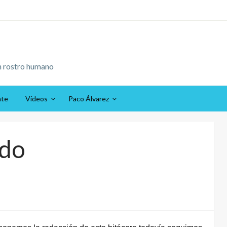
n rostro humano
ate
Vídeos
Paco Álvarez
ado