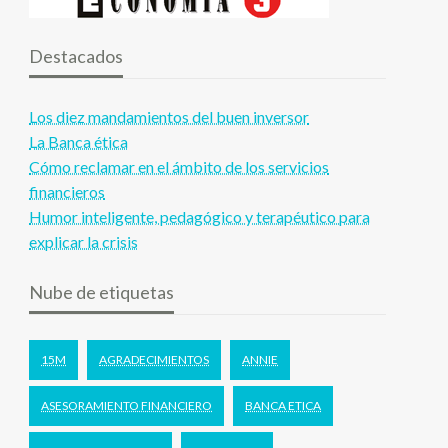
Destacados
Los diez mandamientos del buen inversor
La Banca ética
Cómo reclamar en el ámbito de los servicios
financieros
Humor inteligente, pedagógico y terapéutico para
explicar la crisis
Nube de etiquetas
15M
AGRADECIMIENTOS
ANNIE
ASESORAMIENTO FINANCIERO
BANCA ETICA