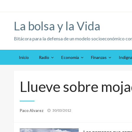
Saltar
al
contenido
La bolsa y la Vida
Bitácora para la defensa de un modelo socioeconómico co
Inicio
Radio
Economía
Finanzas
Indígn
Llueve sobre moj
Publicado
Paco Alvarez
30/03/2012
el