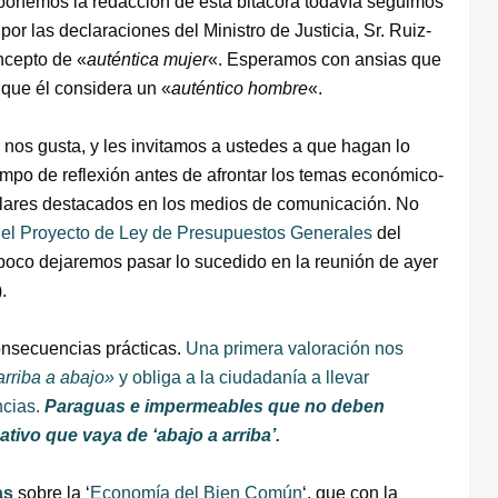
onemos la redacción de esta bitácora todavía seguimos
por las declaraciones del Ministro de Justicia, Sr. Ruiz-
ncepto de «
auténtica mujer
«. Esperamos con ansias que
 que él considera un «
auténtico hombre
«.
‘ nos gusta, y les invitamos a ustedes a que hagan lo
mpo de reflexión antes de afrontar los temas económico-
tulares destacados en los medios de comunicación. No
del Proyecto de Ley de Presupuestos Generales
del
mpoco dejaremos pasar lo sucedido en la reunión de ayer
.
onsecuencias prácticas.
Una primera valoración nos
arriba a abajo»
y obliga a la ciudadanía a llevar
cias.
Paraguas e impermeables que no deben
ivo que vaya de ‘abajo a arriba’.
as
sobre la ‘
Economía del Bien Común
‘, que con la