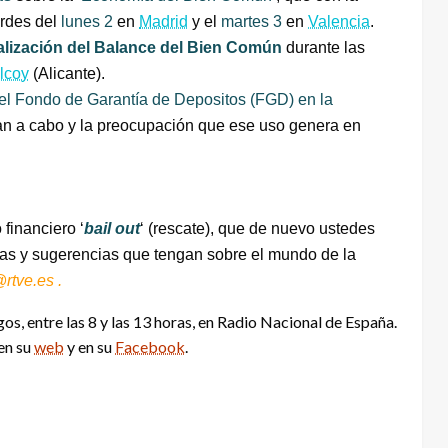
ardes del
lunes 2
en
Madrid
y el
martes 3
en
Valencia
.
alización del Balance del Bien Común
durante las
lcoy
(Alicante).
 del Fondo de Garantía de Depositos (FGD) en la
van a cabo y la preocupación que ese uso genera en
financiero ‘
bail out
‘ (rescate), que de nuevo ustedes
das y sugerencias que tengan sobre el mundo de la
rtve.es .
os, entre las 8 y las 13 horas, en Radio Nacional de España.
en su
web
y en su
Facebook
.