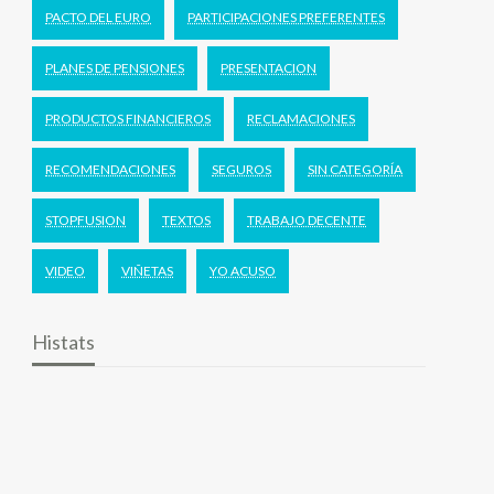
PACTO DEL EURO
PARTICIPACIONES PREFERENTES
PLANES DE PENSIONES
PRESENTACION
PRODUCTOS FINANCIEROS
RECLAMACIONES
RECOMENDACIONES
SEGUROS
SIN CATEGORÍA
STOPFUSION
TEXTOS
TRABAJO DECENTE
VIDEO
VIÑETAS
YO ACUSO
Histats