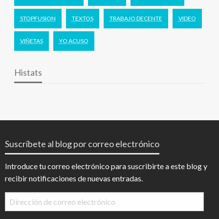
STOPFUSION
TEXTOS
TRABAJO DECENTE
VIDEO
VIÑETAS
YO ACUSO
Histats
Suscríbete al blog por correo electrónico
Introduce tu correo electrónico para suscribirte a este blog y
recibir notificaciones de nuevas entradas.
Dirección
de