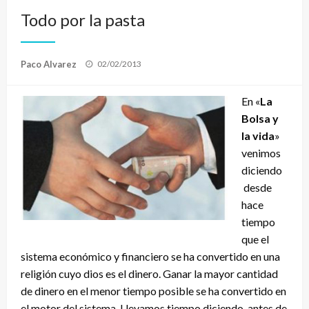
Todo por la pasta
Publicado
Paco Alvarez
02/02/2013
el
En «
La
Bolsa y
la vida
»
venimos
diciendo
desde
hace
tiempo
que el
sistema económico y financiero se ha convertido en una
religión cuyo dios es el dinero. Ganar la mayor cantidad
de dinero en el menor tiempo posible se ha convertido en
el motor del sistema. Llevamos tiempo diciendo, antes de