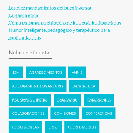
Los diez mandamientos del buen inversor
La Banca ética
Cómo reclamar en el ámbito de los servicios financieros
Humor inteligente, pedagógico y terapéutico para
explicar la crisis
Nube de etiquetas
15M
AGRADECIMIENTOS
ANNIE
ASESORAMIENTO FINANCIERO
BANCA ETICA
BANKIAERANUESTRA
CAIXABANK
CAIXABANKIA
COLABORACIONES
COMISIONES
CONFERENCIAS
CONFERENCIAS
CRISIS
DECRECIMIENTO