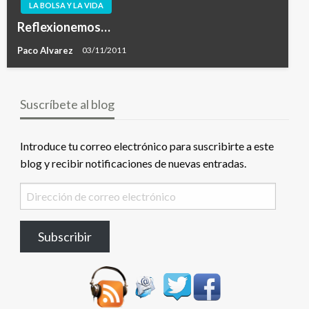
LA BOLSA Y LA VIDA
Reflexionemos…
Paco Alvarez
03/11/2011
Suscríbete al blog
Introduce tu correo electrónico para suscribirte a este
blog y recibir notificaciones de nuevas entradas.
Dirección
de
correo
Subscribir
electrónico