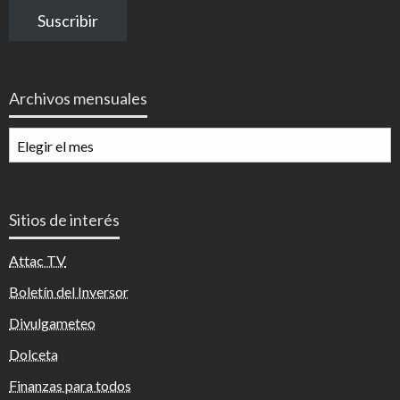
correo
Suscribir
electrónico
Archivos mensuales
Archivos
mensuales
Sitios de interés
Attac TV
Boletín del Inversor
Divulgameteo
Dolceta
Finanzas para todos