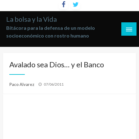
Saltar
al
La bolsa y la Vida
contenido
Bitácora para la defensa de un modelo
socioeconómico con rostro humano
Avalado sea Dios… y el Banco
Publicado
Paco Alvarez
07/06/2011
el