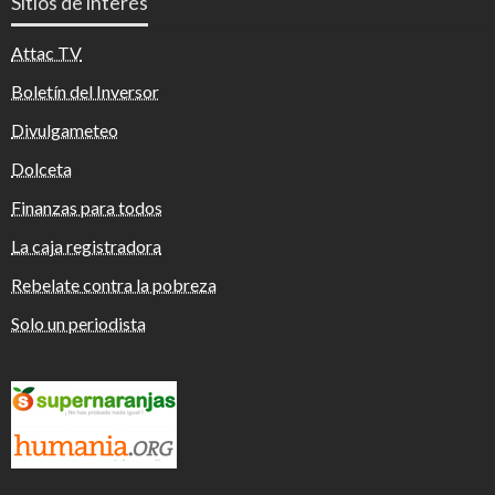
Sitios de interés
Attac TV
Boletín del Inversor
Divulgameteo
Dolceta
Finanzas para todos
La caja registradora
Rebelate contra la pobreza
Solo un periodista