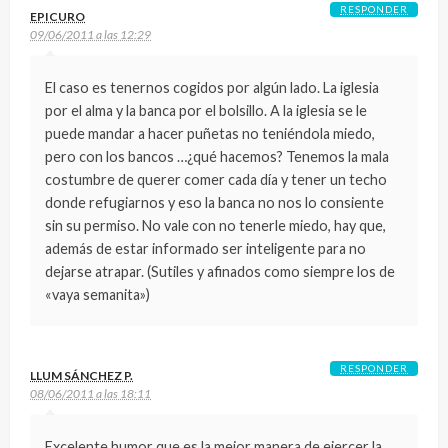
RESPONDER
EPICURO
09/06/2011 a las 12:29
El caso es tenernos cogidos por algún lado. La iglesia
por el alma y la banca por el bolsillo. A la iglesia se le
puede mandar a hacer puñetas no teniéndola miedo,
pero con los bancos …¿qué hacemos? Tenemos la mala
costumbre de querer comer cada día y tener un techo
donde refugiarnos y eso la banca no nos lo consiente
sin su permiso. No vale con no tenerle miedo, hay que,
además de estar informado ser inteligente para no
dejarse atrapar. (Sutiles y afinados como siempre los de
«vaya semanita»)
RESPONDER
LLUM SÁNCHEZ P.
08/06/2011 a las 18:11
Excelente humor que es la mejor manera de ejercer la