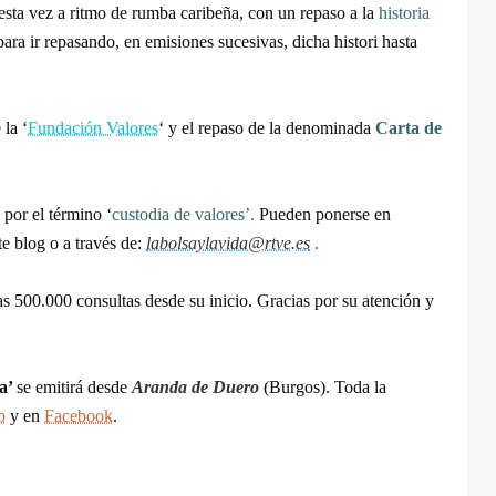
 esta vez a ritmo de rumba caribeña, con un repaso a la
historia
a ir repasando, en emisiones sucesivas, dicha histori hasta
 la ‘
Fundación Valores
‘ y el repaso de la denominada
Carta de
‘ por el término ‘
custodia de valores’.
Pueden ponerse en
e blog o a través de:
labolsaylavida@rtve.es
.
as 500.000 consultas desde su inicio. Gracias por su atención y
ra’
se emitirá
desde
Aranda de Duero
(Burgos). Toda la
b
y en
Facebook
.