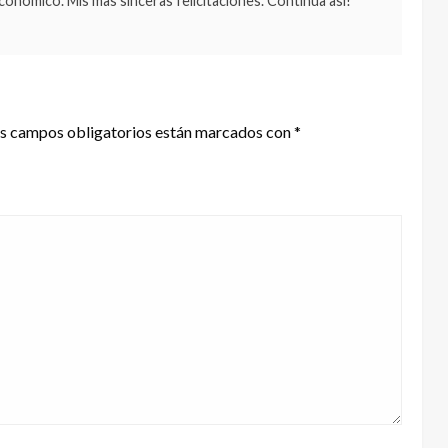
 económico. Mis mas sinceras felicitaciones. Continua así!
s campos obligatorios están marcados con
*