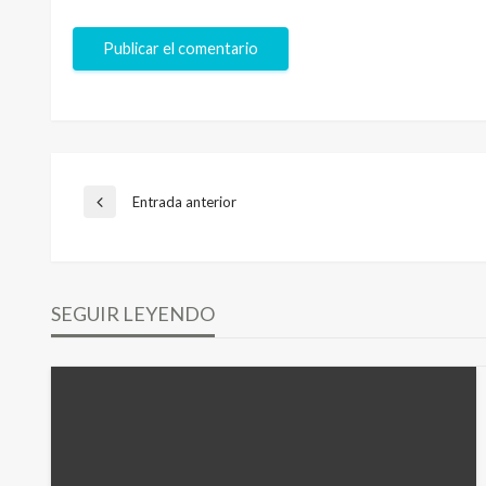
Navegación
Entrada anterior
Entrada
anterior
de
SEGUIR LEYENDO
entradas