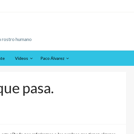
n rostro humano
ate
Vídeos
Paco Álvarez
que pasa.