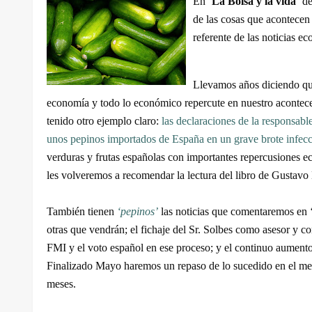
En ‘
La Bolsa y la vida
‘ d
de las cosas que acontecen
referente de las noticias e
Llevamos años diciendo que
economía y todo lo económico repercute en nuestro acontece
tenido otro ejemplo claro:
las declaraciones de la responsab
unos pepinos importados de España en un grave brote infec
verduras y frutas españolas con importantes repercusiones e
les volveremos a recomendar la lectura del libro de Gustavo
También tienen
‘pepinos’
las noticias que comentaremos en 
otras que vendrán; el fichaje del Sr. Solbes como asesor y c
FMI y el voto español en ese proceso; y el continuo aument
Finalizado Mayo haremos un repaso de lo sucedido en el merc
meses.