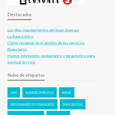
Destacados
Los diez mandamientos del buen inversor
La Banca ética
Cómo reclamar en el ámbito de los servicios
financieros
Humor inteligente, pedagógico y terapéutico para
explicar la crisis
Nube de etiquetas
15M
AGRADECIMIENTOS
ANNIE
ASESORAMIENTO FINANCIERO
BANCA ETICA