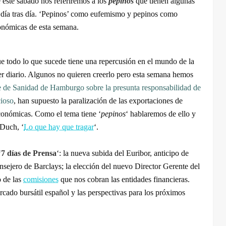
e este sábado nos referiremos a los
pepinos
que tienen algunas
 día tras día. ‘Pepinos’ como eufemismo y pepinos como
conómicas de esta semana.
 todo lo que sucede tiene una repercusión en el mundo de la
r diario. Algunos no quieren creerlo pero esta semana hemos
le de Sanidad de Hamburgo sobre la presunta responsabilidad de
cioso
, han supuesto la paralización de las exportaciones de
conómicas. Como el tema tiene ‘
pepinos
‘ hablaremos de ello y
 Duch, ‘
Lo que hay que tragar
‘.
‘
7 días de Prensa
‘: la nueva subida del Euribor, anticipo de
onsejero de Barclays; la elección del nuevo Director Gerente del
o de las
comisiones
que nos cobran las entidades financieras.
ado bursátil español y las perspectivas para los próximos