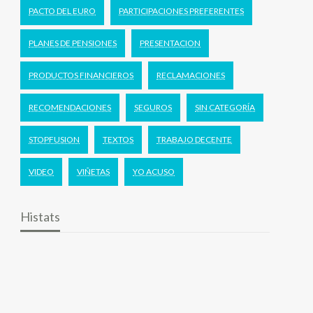
PACTO DEL EURO
PARTICIPACIONES PREFERENTES
PLANES DE PENSIONES
PRESENTACION
PRODUCTOS FINANCIEROS
RECLAMACIONES
RECOMENDACIONES
SEGUROS
SIN CATEGORÍA
STOPFUSION
TEXTOS
TRABAJO DECENTE
VIDEO
VIÑETAS
YO ACUSO
Histats