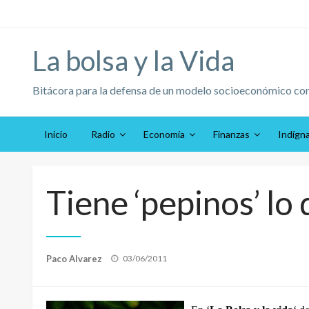
Saltar
al
contenido
La bolsa y la Vida
Bitácora para la defensa de un modelo socioeconómico co
Inicio
Radio
Economía
Finanzas
Indígn
Tiene ‘pepinos’ lo 
Publicado
Paco Alvarez
03/06/2011
el