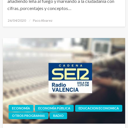
añadiendo leña al fuego y mareando a la ciudadanía con
cifras, porcentajes y conceptos…
Publicado
26/04/2020
Paco Alvarez
el
ECONOMÍA
ECONOMÍA PÚBLICA
EDUCACION ECONOMICA
OTROS PROGRAMAS
RADIO