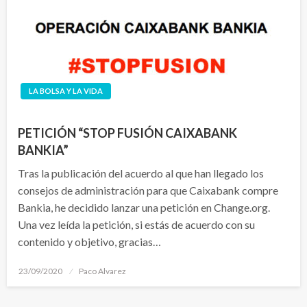
LA BOLSA Y LA VIDA
PETICIÓN “STOP FUSIÓN CAIXABANK
BANKIA”
Tras la publicación del acuerdo al que han llegado los
consejos de administración para que Caixabank compre
Bankia, he decidido lanzar una petición en Change.org.
Una vez leída la petición, si estás de acuerdo con su
contenido y objetivo, gracias…
Publicado
23/09/2020
Paco Alvarez
el