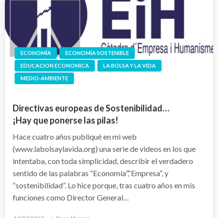
ECONOMÍA
ECONOMÍA SOSTENIBLE
EDUCACION ECONOMICA
LA BOLSA Y LA VIDA
MEDIO-AMBIENTE
Directivas europeas de Sostenibilidad…
¡Hay que ponerse las pilas!
Hace cuatro años publiqué en mi web
(www.labolsaylavida.org) una serie de videos en los que
intentaba, con toda simplicidad, describir el verdadero
sentido de las palabras “Economía”,“Empresa”, y
“sostenibilidad”. Lo hice porque, tras cuatro años en mis
funciones como Director General…
Publicado