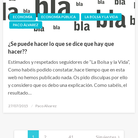
ECONOMÍA
ECONOMÍA PÚBLICA
LA BOLSA Y LA VIDA
PACO ÁLVAREZ
¿Se puede hacer lo que se dice que hay que
hacer??
Estimados y respetados seguidores de “La Bolsa y la Vida”,
Como habéis podido constatar, hace tiempo que en esta
web no hemos publicado nada. Os pido disculpas por ello
y considero que os debo una explicación. Como sabéis, el
resultado…
Publicado
27/07/2015
Paco Alvarez
el
Navegación
de
1
2
…
41
Siguientes