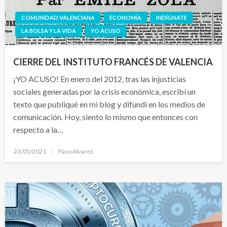
COMUNIDAD VALENCIANA
ECONOMÍA
INDÍGNATE
LA BOLSA Y LA VIDA
YO ACUSO
CIERRE DEL INSTITUTO FRANCÉS DE VALENCIA
¡YO ACUSO! En enero del 2012, tras las injusticias
sociales generadas por la crisis económica, escribí un
texto que publiqué en mi blog y difundí en los medios de
comunicación. Hoy, siento lo mismo que entonces con
respecto a la…
Publicado
23/05/2021
Paco Alvarez
el