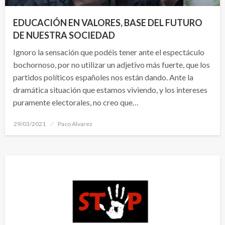
EDUCACIÓN EN VALORES, BASE DEL FUTURO
DE NUESTRA SOCIEDAD
Ignoro la sensación que podéis tener ante el espectáculo
bochornoso, por no utilizar un adjetivo más fuerte, que los
partidos políticos españoles nos están dando. Ante la
dramática situación que estamos viviendo, y los intereses
puramente electorales, no creo que…
Publicado
29/03/2021
Paco Alvarez
el