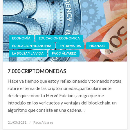
ECONOMÍA
EDUCACION ECONOMICA
EDUCACIÓN FINANCIERA
ENTREVISTAS
FINANZAS
LA BOLSA Y LA VIDA
PACO ÁLVAREZ
7.000 CRiPTOMONEDAS
Hace ya tiempo que estoy reflexionando y tomando notas
sobre el tema de las criptomonedas, particularmente
desde que conocí a Hervé Falciani, amigo que me
introdujo en los vericuetos y ventajas del blockchain, un
algoritmo que consiste en una cadena…
Publicado
21/05/2021
Paco Alvarez
el