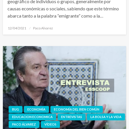
geográfico de individuos o grupos, generalmente por
causas económicas o sociales, sabiendo que este término
abarca tanto a la palabra “emigrante” como a la…
Publicado
12/04/2021
Paco Alvarez
el
BUG
ECONOMÍA
ECONOMÍA DEL BIEN COMÚN
EDUCACION ECONOMICA
ENTREVISTAS
LA BOLSA Y LA VIDA
PACO ÁLVAREZ
VÍDEOS