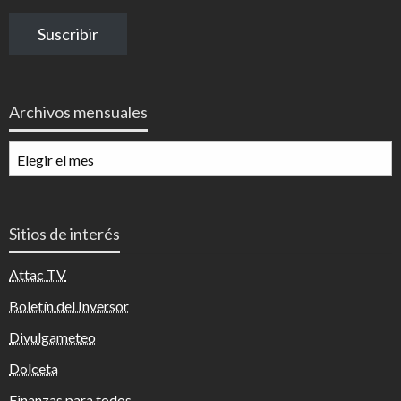
correo
Suscribir
electrónico
Archivos mensuales
Archivos
mensuales
Sitios de interés
Attac TV
Boletín del Inversor
Divulgameteo
Dolceta
Finanzas para todos