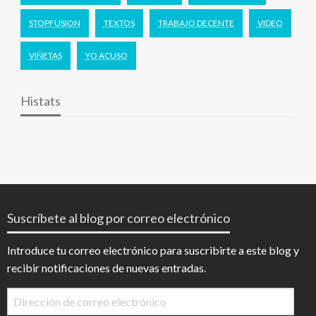
STOPFUSION
TEXTOS
TRABAJO DECENTE
VIDEO
VIÑETAS
YO ACUSO
Histats
Suscríbete al blog por correo electrónico
Introduce tu correo electrónico para suscribirte a este blog y
recibir notificaciones de nuevas entradas.
Dirección
de