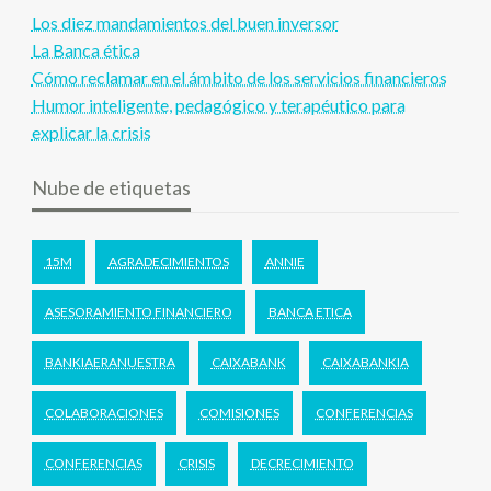
Los diez mandamientos del buen inversor
La Banca ética
Cómo reclamar en el ámbito de los servicios financieros
Humor inteligente, pedagógico y terapéutico para
explicar la crisis
Nube de etiquetas
15M
AGRADECIMIENTOS
ANNIE
ASESORAMIENTO FINANCIERO
BANCA ETICA
BANKIAERANUESTRA
CAIXABANK
CAIXABANKIA
COLABORACIONES
COMISIONES
CONFERENCIAS
CONFERENCIAS
CRISIS
DECRECIMIENTO