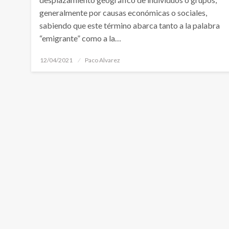
generalmente por causas económicas o sociales,
sabiendo que este término abarca tanto a la palabra
“emigrante” como a la…
Publicado
12/04/2021
Paco Alvarez
el