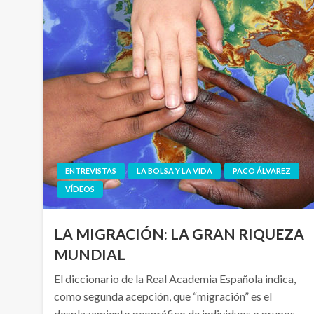
ENTREVISTAS
LA BOLSA Y LA VIDA
PACO ÁLVAREZ
VÍDEOS
LA MIGRACIÓN: LA GRAN RIQUEZA
MUNDIAL
El diccionario de la Real Academia Española indica,
como segunda acepción, que “migración” es el
desplazamiento geográfico de individuos o grupos,