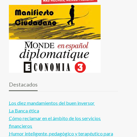
Destacados
Los diez mandamientos del buen inversor
La Banca ética
Cómo reclamar en el ámbito de los servicios
financieros
Humor inteligente, pedagógico y terapéutico para