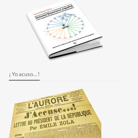
¡ Yo acuso… !