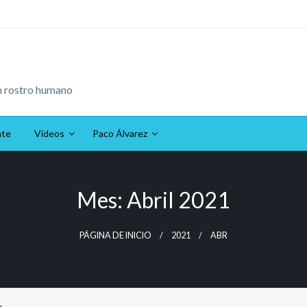
n rostro humano
ate
Vídeos
Paco Álvarez
Mes:
Abril 2021
PÁGINA DE INICIO
2021
ABR