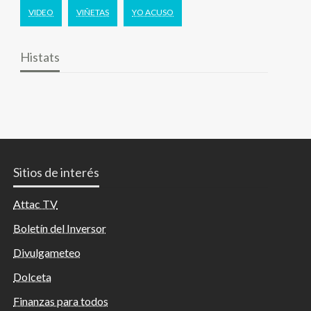
VIDEO
VIÑETAS
YO ACUSO
Histats
Sitios de interés
Attac TV
Boletín del Inversor
Divulgameteo
Dolceta
Finanzas para todos