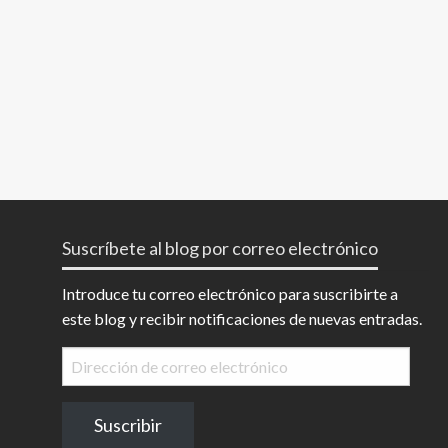
Suscríbete al blog por correo electrónico
Introduce tu correo electrónico para suscribirte a
este blog y recibir notificaciones de nuevas entradas.
Dirección
de
correo
Suscribir
electrónico