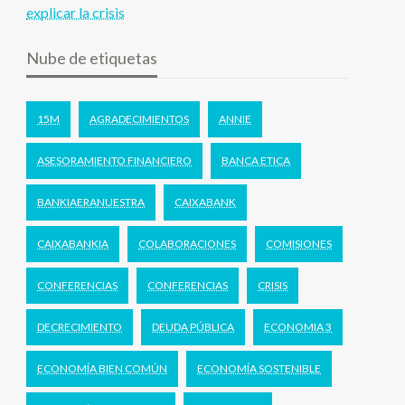
explicar la crisis
Nube de etiquetas
15M
AGRADECIMIENTOS
ANNIE
ASESORAMIENTO FINANCIERO
BANCA ETICA
BANKIAERANUESTRA
CAIXABANK
CAIXABANKIA
COLABORACIONES
COMISIONES
CONFERENCIAS
CONFERENCIAS
CRISIS
DECRECIMIENTO
DEUDA PÚBLICA
ECONOMIA 3
ECONOMÍA BIEN COMÚN
ECONOMÍA SOSTENIBLE