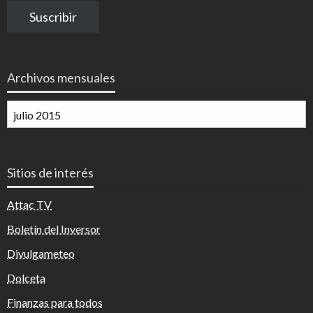
correo
Suscribir
electrónico
Archivos mensuales
Archivos
mensuales
Sitios de interés
Attac TV
Boletín del Inversor
Divulgameteo
Dolceta
Finanzas para todos