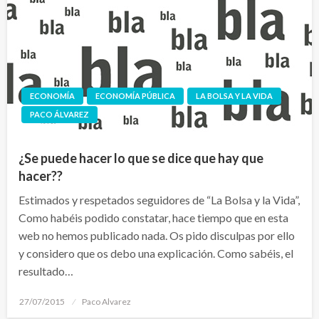
ECONOMÍA
ECONOMÍA PÚBLICA
LA BOLSA Y LA VIDA
PACO ÁLVAREZ
¿Se puede hacer lo que se dice que hay que
hacer??
Estimados y respetados seguidores de “La Bolsa y la Vida”,
Como habéis podido constatar, hace tiempo que en esta
web no hemos publicado nada. Os pido disculpas por ello
y considero que os debo una explicación. Como sabéis, el
resultado…
Publicado
27/07/2015
Paco Alvarez
el