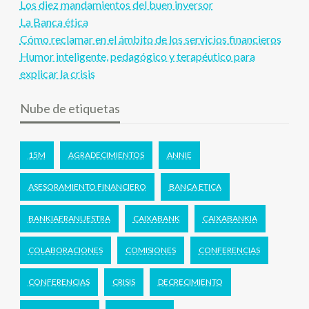
Los diez mandamientos del buen inversor
La Banca ética
Cómo reclamar en el ámbito de los servicios financieros
Humor inteligente, pedagógico y terapéutico para
explicar la crisis
Nube de etiquetas
15M
AGRADECIMIENTOS
ANNIE
ASESORAMIENTO FINANCIERO
BANCA ETICA
BANKIAERANUESTRA
CAIXABANK
CAIXABANKIA
COLABORACIONES
COMISIONES
CONFERENCIAS
CONFERENCIAS
CRISIS
DECRECIMIENTO