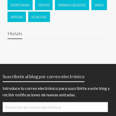
STOPFUSION
TEXTOS
TRABAJO DECENTE
VIDEO
VIÑETAS
YO ACUSO
Histats
Suscríbete al blog por correo electrónico
Introduce tu correo electrónico para suscribirte a este blog y
recibir notificaciones de nuevas entradas.
Dirección
de