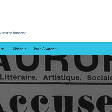
n rostro humano
ate
Vídeos
Paco Álvarez