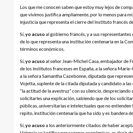
Los que me conocen saben que estoy muy lejos de com
que vivimos justifica ampliamente, por lo menos para mí
injusticia que representa el cierre del Instituto francés 
Sí,
yo acuso
al gobierno francés, y a sus representantes 
de lo que representa una institución centenaria en la C
términos económicos.
Sí,
yo acuso
al señor Jean-Michel Casa, embajador de Fr
de los institutos franceses en España, a la señora Marie-
a la señora Samantha Cazebonne, diputada que representa
Vojetta, suplente de la citada diputada y candidato a la
“la actitud de la avestruz” con su silencio, despreciando a
solicitarles una explicación, sabiendo que de los solic
públicas, universitarias e intelectuales que no entienden 
repito, institución centenaria que ha sido y es bandera de
Sí,
yo acuso
a los anteriormente citados de haber aceptad
Valencia se justifica por razones económicas, es decir de