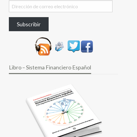
Dirección
de
correo
Subscribir
electrónico
Libro – Sistema Financiero Español