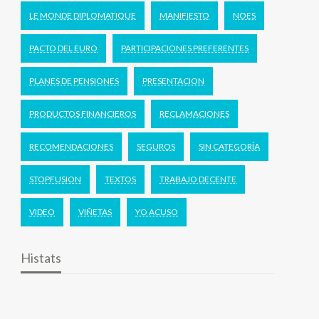
LE MONDE DIPLOMATIQUE
MANIFIESTO
NOES
PACTO DEL EURO
PARTICIPACIONES PREFERENTES
PLANES DE PENSIONES
PRESENTACION
PRODUCTOS FINANCIEROS
RECLAMACIONES
RECOMENDACIONES
SEGUROS
SIN CATEGORÍA
STOPFUSION
TEXTOS
TRABAJO DECENTE
VIDEO
VIÑETAS
YO ACUSO
Histats