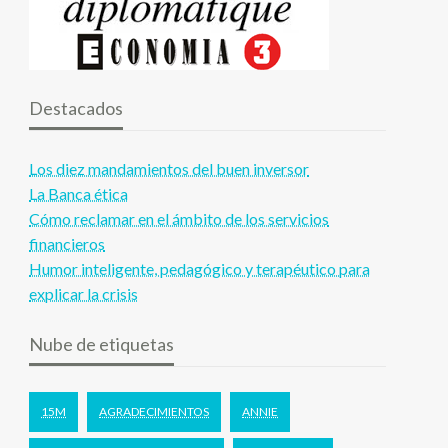
Destacados
Los diez mandamientos del buen inversor
La Banca ética
Cómo reclamar en el ámbito de los servicios
financieros
Humor inteligente, pedagógico y terapéutico para
explicar la crisis
Nube de etiquetas
15M
AGRADECIMIENTOS
ANNIE