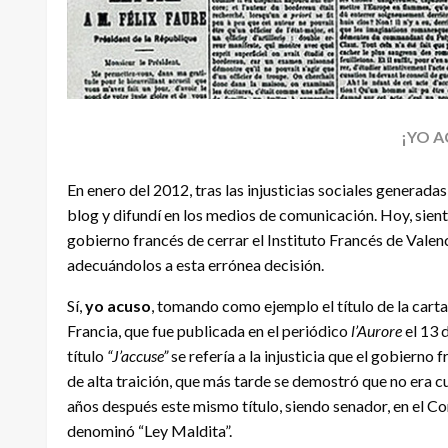
¡YO 
En enero del 2012, tras las injusticias sociales generadas
blog y difundí en los medios de comunicación. Hoy, sien
gobierno francés de cerrar el Instituto Francés de Valen
adecuándolos a esta errónea decisión.
Sí,
yo acuso
, tomando como ejemplo el título de la cart
Francia, que fue publicada en el periódico
l’Aurore
el 13 
título
“J’accuse”
se refería a la injusticia que el gobierno
de alta traición, que más tarde se demostró que no era c
años después este mismo título, siendo senador, en el Co
denominó “Ley Maldita”.