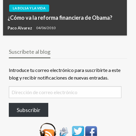
LA BOLSA Y LA VIDA
¿Cómo va la reforma financiera de Obama?
Paco Alvarez
04/06/2010
Suscríbete al blog
Introduce tu correo electrónico para suscribirte a este
blog y recibir notificaciones de nuevas entradas.
Dirección
de
correo
Subscribir
electrónico