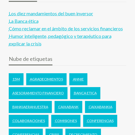
Los diez mandamientos del buen inversor
La Banca ética
Cómo reclamar en el ámbito de los servicios financieros
Humor inteligente, pedagógico y terapéutico para
explicar la crisis
Nube de etiquetas
15M
AGRADECIMIENTOS
ANNIE
ASESORAMIENTO FINANCIERO
BANCA ETICA
BANKIAERANUESTRA
CAIXABANK
CAIXABANKIA
COLABORACIONES
COMISIONES
CONFERENCIAS
CONFERENCIAS
CRISIS
DECRECIMIENTO