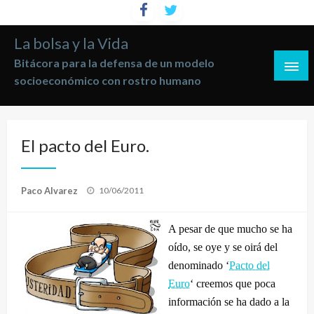
Saltar
al
La bolsa y la Vida
contenido
Bitácora para la defensa de un modelo
socioeconómico con rostro humano
El pacto del Euro.
Publicado
Paco Alvarez
10/06/2011
el
A pesar de que mucho se ha
oído, se oye y se oirá del
denominado ‘
Pacto del
Euro
‘ creemos que poca
información se ha dado a la