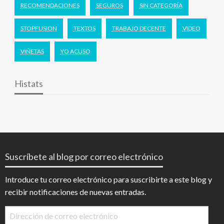
RECOMENDACIONES
SEGUROS
SIN CATEGORÍA
STOPFUSION
TEXTOS
TRABAJO DECENTE
VIDEO
VIÑETAS
YO ACUSO
Histats
Suscríbete al blog por correo electrónico
Introduce tu correo electrónico para suscribirte a este blog y
recibir notificaciones de nuevas entradas.
Dirección