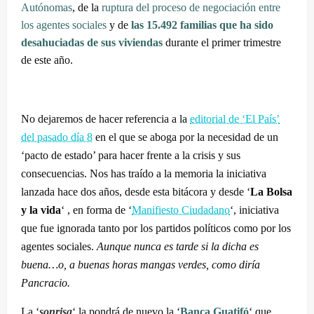
Autónomas
, de la
ruptura del proceso de negociación entre
los agentes sociales
y de
las 15.492 familias que ha sido
desahuciadas de sus viviendas
durante el primer trimestre
de este año.
No dejaremos de hacer referencia a la
editorial de ‘El País’
del pasado día 8
en el que se aboga por la necesidad de un
‘pacto de estado’ para hacer frente a la crisis y sus
consecuencias. Nos has traído a la memoria la iniciativa
lanzada hace dos años, desde esta bitácora y desde ‘
La Bolsa
y la vida
‘ , en forma de ‘
Manifiesto Ciudadano
‘, iniciativa
que fue ignorada tanto por los partidos políticos como por los
agentes sociales.
Aunque nunca es tarde si la dicha es
buena…o, a buenas horas mangas verdes, como diría
Pancracio.
La ‘
sonrisa
‘ la pondrá de nuevo la ‘
Banca Guatifó
‘ que