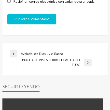
Recibir un correo electrónico con cada nueva entrada.
Navegación
Avalado sea Dios… y el Banco
Entrada
de
PUNTO DE VISTA SOBRE EL PACTO DEL
anterior
Entrada
EURO
entradas
siguiente
SEGUIR LEYENDO