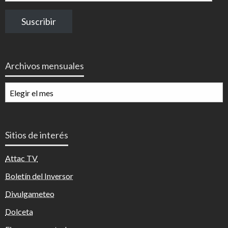
de
correo
Suscribir
electrónico
Archivos mensuales
Archivos
mensuales
Sitios de interés
Attac TV
Boletín del Inversor
Divulgameteo
Dolceta