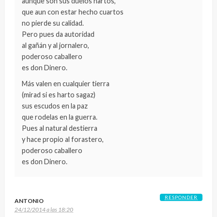
aunque son sus duelos hartos,
que aun con estar hecho cuartos
no pierde su calidad.
Pero pues da autoridad
al gañán y al jornalero,
poderoso caballero
es don Dinero.
Más valen en cualquier tierra
(mirad si es harto sagaz)
sus escudos en la paz
que rodelas en la guerra.
Pues al natural destierra
y hace propio al forastero,
poderoso caballero
es don Dinero.
RESPONDER
ANTONIO
24/12/2014 a las 18:20