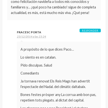
como felicitación navideña a todos mis conocidos y
familiares y… ¡qué poco ha cambiado! sigue de completa
actualidad, es más, está mucho más viva. ¡Qué pena!
RESPONDER
FRACESC PORTA
23/12/2014 a las 23:24
A propósito de lo que dices Paco…
Lo siento es en catalan.
Pido disculpas. Salud
Comediants
Ja tornava renovat Els Reis Mags han advertit
l’espectacle del Nadal. del climàtic daltabaix.
Bones festes pròsper any La corrua amb bon pas,
repetíem tots plegats. al dictat del capital.