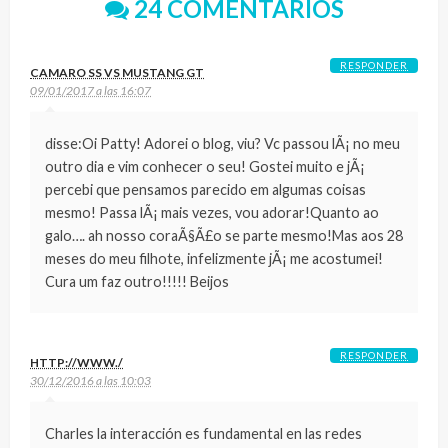
24 COMENTARIOS
RESPONDER
CAMARO SS VS MUSTANG GT
09/01/2017 a las 16:07
disse:Oi Patty! Adorei o blog, viu? Vc passou lÃ¡ no meu
outro dia e vim conhecer o seu! Gostei muito e jÃ¡
percebi que pensamos parecido em algumas coisas
mesmo! Passa lÃ¡ mais vezes, vou adorar!Quanto ao
galo…. ah nosso coraÃ§Ã£o se parte mesmo!Mas aos 28
meses do meu filhote, infelizmente jÃ¡ me acostumei!
Cura um faz outro!!!!! Beijos
RESPONDER
HTTP://WWW./
30/12/2016 a las 10:03
Charles la interacción es fundamental en las redes