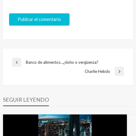
Navegación
Banco de alimentos…¿éxito o vergüenza?
Entrada
de
anterior
Charlie Hebdo
Entrada
entradas
siguiente
SEGUIR LEYENDO