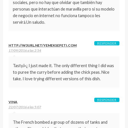
sociales, pero no hay que olvidar que también hay
personas que interactúan de maravilla pero si su modelo
de negocio en internet no funciona tampoco les
servirá.Un saludo.
RESPONDER
HTTP://W3URL.NET/YEMEKSEPETI.COM
17/09/2016 a las 2:54
Tasty.ï»¿ I just made it. The only different thing I did was
to puree the curry before adding the chick peas. Nice
take. I love trying different versions of this dish.
RESPONDER
VINA
22/07/2016 a las 5:07
The French bombed a group of dozens of tanks and