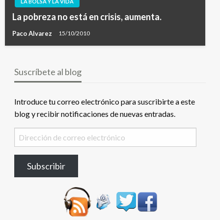
LA BOLSA Y LA VIDA
La pobreza no está en crisis, aumenta.
Paco Alvarez
15/10/2010
Suscríbete al blog
Introduce tu correo electrónico para suscribirte a este
blog y recibir notificaciones de nuevas entradas.
Dirección
de
correo
Subscribir
electrónico