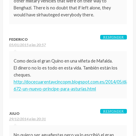
other military vehicles that were on their way to
Benghazi. There is no doubt that if left alone, they
would have slrhauteged everybody there.
RESPONDER
FEDERICO
05/01/2015 a las 20:57
Como decía el gran Quino en una viñeta de Mafalda.
El dinero no lo es todo en esta vida. También están los
cheques.
http://docecuarentaycincopm.blogspot.com.es/2014/05/dia-
672-un-nuevo-principe-para-asturias.html
RESPONDER
JULIO
29/12/2014 a las 20:31
No quiero ser aguafiestas pero ya lo escribió el gran