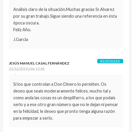
Análisis claro de la situación.Muchas gracias Sr.Alvarez
por su gran trabajo.Sigue siendo una referencia en ésta
época oscura.
Feliz Año.
J.Garcia
RESPONDER
JESÚS MANUEL CASAL FERNÁNDEZ
22/12/2014 a las 13:46
Si los que controlan a Don Dinero lo permiten. Os
deseo que seais moderaramente felices, mucho tal y
como anda las cosas es un despilfarro, a los que podaís
serlo y a ese otro gran número que no le dejan ni pensar
en la felicidad, le deseo que pronto tenga alguna razón
para empezar a serlo.