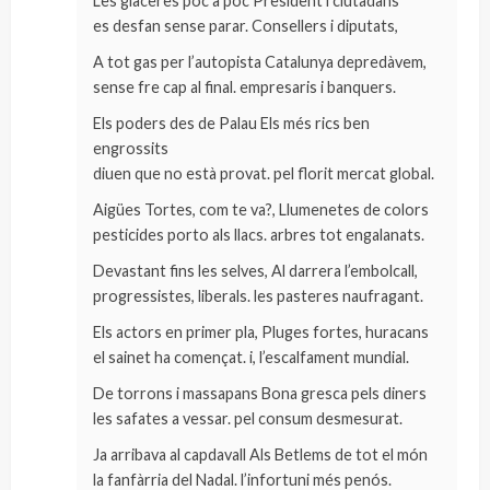
Les glaceres poc a poc President i ciutadans
es desfan sense parar. Consellers i diputats,
A tot gas per l’autopista Catalunya depredàvem,
sense fre cap al final. empresaris i banquers.
Els poders des de Palau Els més rics ben
engrossits
diuen que no està provat. pel florit mercat global.
Aigües Tortes, com te va?, Llumenetes de colors
pesticides porto als llacs. arbres tot engalanats.
Devastant fins les selves, Al darrera l’embolcall,
progressistes, liberals. les pasteres naufragant.
Els actors en primer pla, Pluges fortes, huracans
el sainet ha començat. i, l’escalfament mundial.
De torrons i massapans Bona gresca pels diners
les safates a vessar. pel consum desmesurat.
Ja arribava al capdavall Als Betlems de tot el món
la fanfàrria del Nadal. l’infortuni més penós.