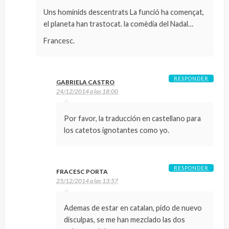
Uns homínids descentrats La funció ha començat,
el planeta han trastocat. la comèdia del Nadal…
Francesc.
RESPONDER
GABRIELA CASTRO
24/12/2014 a las 18:00
Por favor, la traducción en castellano para
los catetos ignotantes como yo.
RESPONDER
FRACESC PORTA
25/12/2014 a las 13:57
Ademas de estar en catalan, pido de nuevo
disculpas, se me han mezclado las dos