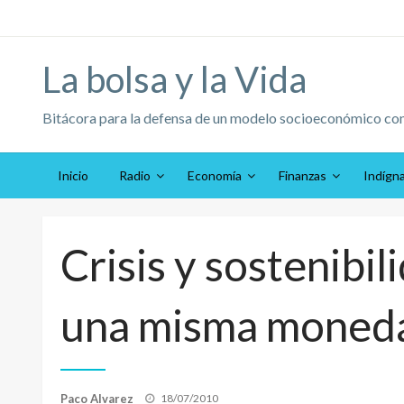
Saltar
al
contenido
La bolsa y la Vida
Bitácora para la defensa de un modelo socioeconómico co
Inicio
Radio
Economía
Finanzas
Indígn
Crisis y sostenibil
una misma moned
Publicado
Paco Alvarez
18/07/2010