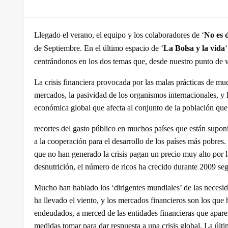
el
Llegado el verano, el equipo y los colaboradores de ‘
No es 
de Septiembre. En el último espacio de ‘
La Bolsa y la vida
centrándonos en los dos temas que, desde nuestro punto de vis
La crisis financiera provocada por las malas prácticas de mu
mercados, la pasividad de los organismos internacionales, y 
económica global que afecta al conjunto de la población que 
recortes del gasto público en muchos países que están suponi
a la cooperación para el desarrollo de los países más pobre
que no han generado la crisis pagan un precio muy alto por
desnutrición, el número de ricos ha crecido durante 2009 se
Mucho han hablado los ‘dirigentes mundiales’ de las necesi
ha llevado el viento, y los mercados financieros son los que 
endeudados, a merced de las entidades financieras que apare
medidas tomar para dar respuesta a una crisis global. La úl