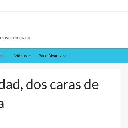
n rostro humano
ate
Vídeos
Paco Álvarez
idad, dos caras de
a