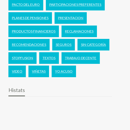
PACTO DEL EURO
PARTICIPACIONES PREFERENTES
PLANES DE PENSIONES
PRESENTACION
PRODUCTOS FINANCIEROS
RECLAMACIONES
RECOMENDACIONES
SEGUROS
SIN CATEGORÍA
STOPFUSION
TEXTOS
TRABAJO DECENTE
VIDEO
VIÑETAS
YO ACUSO
Histats