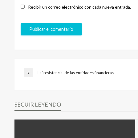
Recibir un correo electrónico con cada nueva entrada.
Navegación
La ‘resistencia’ de las entidades financieras
Entrada
anterior
de
SEGUIR LEYENDO
entradas