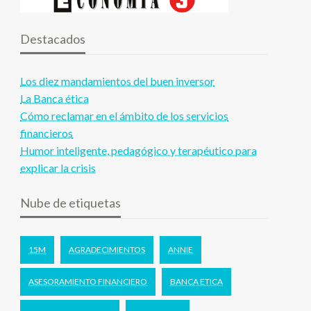
Destacados
Los diez mandamientos del buen inversor
La Banca ética
Cómo reclamar en el ámbito de los servicios
financieros
Humor inteligente, pedagógico y terapéutico para
explicar la crisis
Nube de etiquetas
15M
AGRADECIMIENTOS
ANNIE
ASESORAMIENTO FINANCIERO
BANCA ETICA