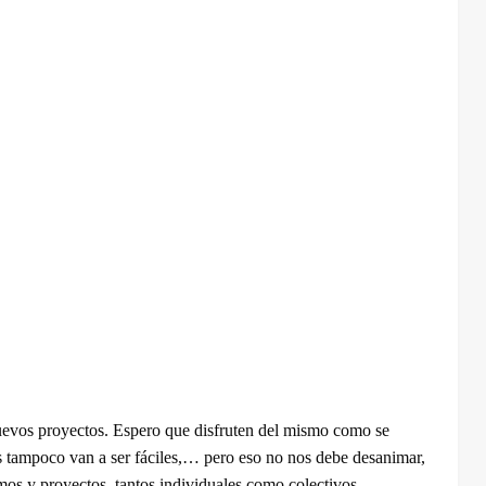
nuevos proyectos. Espero que disfruten del mismo como se
s tampoco van a ser fáciles,… pero eso no nos debe desanimar,
mos y proyectos, tantos individuales como colectivos.