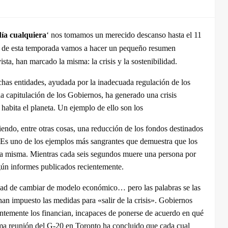
día cualquiera
‘ nos tomamos un merecido descanso hasta el 11
‘ de esta temporada vamos a hacer un pequeño resumen
ta, han marcado la misma: la crisis y la sostenibilidad.
chas entidades, ayudada por la inadecuada regulación de los
la capitulación de los Gobiernos, ha generado una crisis
habita el planeta. Un ejemplo de ello son los
endo, entre otras cosas, una reducción de los fondos destinados
s. Es uno de los ejemplos más sangrantes que demuestra que los
 la misma. Mientras cada seis segundos muere una persona por
gún informes publicados recientemente.
dad de cambiar de modelo económico… pero las palabras se las
han impuesto las medidas para «salir de la crisis». Gobiernos
ntemente los financian, incapaces de ponerse de acuerdo en qué
tima reunión del G-20 en Toronto ha concluido que cada cual