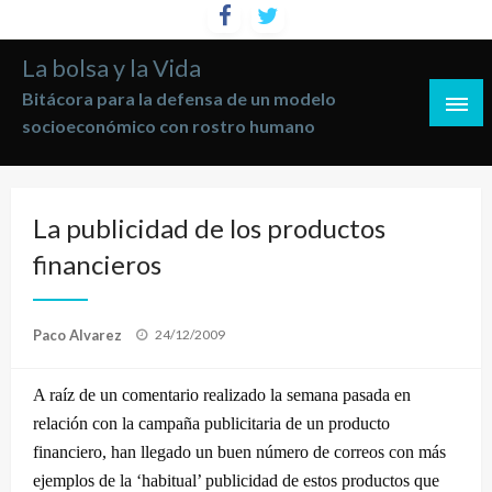
Saltar
al
La bolsa y la Vida
contenido
Bitácora para la defensa de un modelo
socioeconómico con rostro humano
La publicidad de los productos
financieros
Publicado
Paco Alvarez
24/12/2009
el
A raíz de un comentario realizado la semana pasada en
relación con la campaña publicitaria de un producto
financiero, han llegado un buen número de correos con más
ejemplos de la ‘habitual’ publicidad de estos productos que