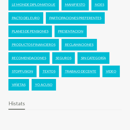
LE MONDE DIPLOMATIQUE
MANIFIESTO
NOES
PACTO DEL EURO
PARTICIPACIONES PREFERENTES
PLANES DE PENSIONES
PRESENTACION
PRODUCTOS FINANCIEROS
RECLAMACIONES
RECOMENDACIONES
SEGUROS
SIN CATEGORÍA
STOPFUSION
TEXTOS
TRABAJO DECENTE
VIDEO
VIÑETAS
YO ACUSO
Histats