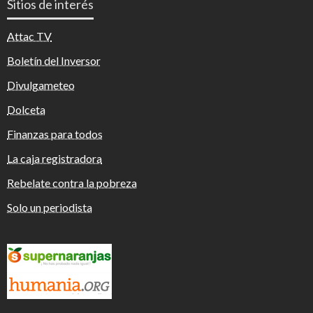
Sitios de interés
Attac TV
Boletín del Inversor
Divulgameteo
Dolceta
Finanzas para todos
La caja registradora
Rebelate contra la pobreza
Solo un periodista