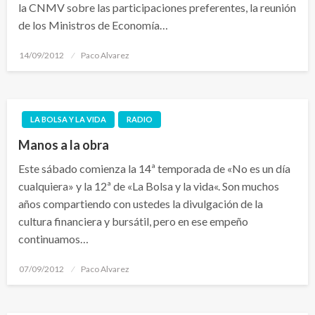
la CNMV sobre las participaciones preferentes, la reunión
de los Ministros de Economía…
Publicado
14/09/2012
Paco Alvarez
el
LA BOLSA Y LA VIDA
RADIO
Manos a la obra
Este sábado comienza la 14ª temporada de «No es un día
cualquiera» y la 12ª de «La Bolsa y la vida«. Son muchos
años compartiendo con ustedes la divulgación de la
cultura financiera y bursátil, pero en ese empeño
continuamos…
Publicado
07/09/2012
Paco Alvarez
el