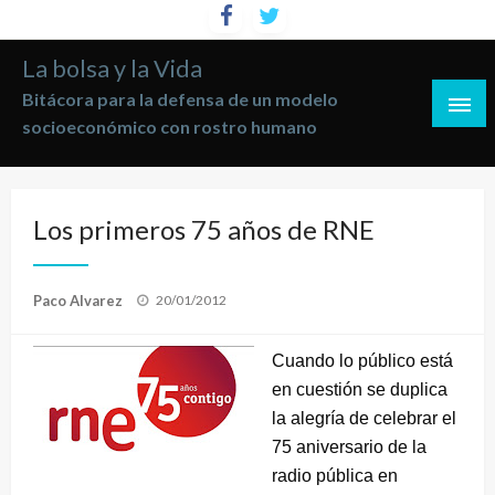
Saltar
al
La bolsa y la Vida
contenido
Bitácora para la defensa de un modelo
socioeconómico con rostro humano
Los primeros 75 años de RNE
Publicado
Paco Alvarez
20/01/2012
el
Cuando lo público está
en cuestión se duplica
la alegría de celebrar el
75 aniversario de la
radio pública en