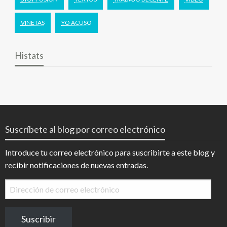
VIÑETAS
YO ACUSO
Histats
Suscríbete al blog por correo electrónico
Introduce tu correo electrónico para suscribirte a este blog y
recibir notificaciones de nuevas entradas.
Dirección
de
correo
Suscribir
electrónico