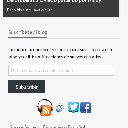
De Bruselas a Oviedo pasando por Alcoy
Paco Alvarez
03/02/2012
Suscríbete al blog
Introduce tu correo electrónico para suscribirte a este
blog y recibir notificaciones de nuevas entradas.
Dirección
de
correo
Subscribir
electrónico
Libro – Sistema Financiero Español