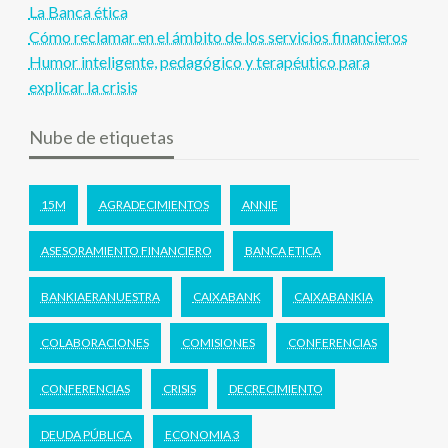
La Banca ética
Cómo reclamar en el ámbito de los servicios financieros
Humor inteligente, pedagógico y terapéutico para
explicar la crisis
Nube de etiquetas
15M
AGRADECIMIENTOS
ANNIE
ASESORAMIENTO FINANCIERO
BANCA ETICA
BANKIAERANUESTRA
CAIXABANK
CAIXABANKIA
COLABORACIONES
COMISIONES
CONFERENCIAS
CONFERENCIAS
CRISIS
DECRECIMIENTO
DEUDA PÚBLICA
ECONOMIA 3