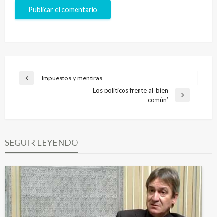
Navegación
Impuestos y mentiras
Entrada
de
Los políticos frente al ‘bien
anterior
Entrada
común’
entradas
siguiente
SEGUIR LEYENDO