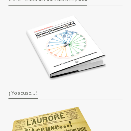
¡ Yo acuso… !