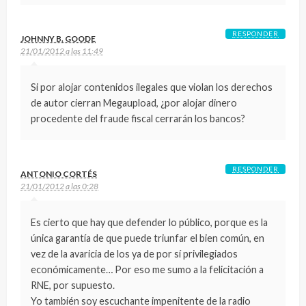
RESPONDER
JOHNNY B. GOODE
21/01/2012 a las 11:49
Si por alojar contenidos ilegales que violan los derechos
de autor cierran Megaupload, ¿por alojar dinero
procedente del fraude fiscal cerrarán los bancos?
RESPONDER
ANTONIO CORTÉS
21/01/2012 a las 0:28
Es cierto que hay que defender lo público, porque es la
única garantía de que puede triunfar el bien común, en
vez de la avaricia de los ya de por sí privilegiados
económicamente… Por eso me sumo a la felicitación a
RNE, por supuesto.
Yo también soy escuchante impenitente de la radio