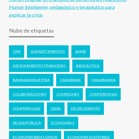
Humor inteligente, pedagógico y terapéutico para
explicar la crisis
Nube de etiquetas
15M
AGRADECIMIENTOS
ANNIE
ASESORAMIENTO FINANCIERO
BANCA ETICA
BANKIAERANUESTRA
CAIXABANK
CAIXABANKIA
COLABORACIONES
COMISIONES
CONFERENCIAS
CONFERENCIAS
CRISIS
DECRECIMIENTO
DEUDA PÚBLICA
ECONOMIA 3
ECONOMÍA BIEN COMÚN
ECONOMÍA SOSTENIBLE