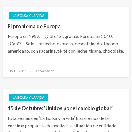
LA BOLSA Y LA VIDA
El problema de Europa
Europa en 1957: – ¿Café? Sí, gracias Europa en 2010. –
¿Café? – Solo, con leche, expreso, descafeinado, tocado,
americano, con sacarina, té, té con leche, tisana, chocolate,
…
Publicado
18/10/2011
Paco Alvarez
el
LA BOLSA Y LA VIDA
15 de Octubre: ‘Unidos por el cambio global’
Esta semana en ‘La Bolsa y la vida‘ trataremos de la
enésima propuesta de analizar la situación de entidades