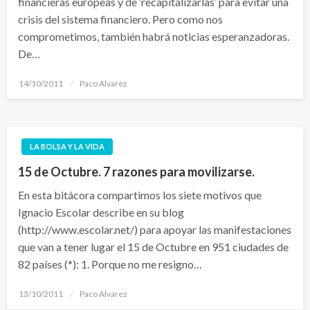
financieras europeas y de ‘recapitalizarlas’ para evitar una
crisis del sistema financiero. Pero como nos
comprometimos, también habrá noticias esperanzadoras.
De…
Publicado
14/10/2011
Paco Alvarez
el
LA BOLSA Y LA VIDA
15 de Octubre. 7 razones para movilizarse.
En esta bitácora compartimos los siete motivos que
Ignacio Escolar describe en su blog
(http://www.escolar.net/) para apoyar las manifestaciones
que van a tener lugar el 15 de Octubre en 951 ciudades de
82 países (*): 1. Porque no me resigno…
Publicado
13/10/2011
Paco Alvarez
el