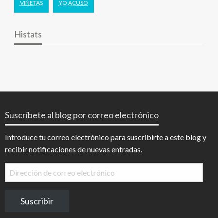
VIÑETAS
YO ACUSO
Histats
Suscríbete al blog por correo electrónico
Introduce tu correo electrónico para suscribirte a este blog y
recibir notificaciones de nuevas entradas.
Dirección
de
correo
Suscribir
electrónico