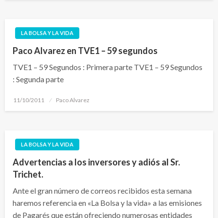
LA BOLSA Y LA VIDA
Paco Alvarez en TVE1 – 59 segundos
TVE1 – 59 Segundos : Primera parte TVE1 – 59 Segundos
: Segunda parte
Publicado
11/10/2011
Paco Alvarez
el
LA BOLSA Y LA VIDA
Advertencias a los inversores y adiós al Sr.
Trichet.
Ante el gran número de correos recibidos esta semana
haremos referencia en «La Bolsa y la vida» a las emisiones
de Pagarés que están ofreciendo numerosas entidades