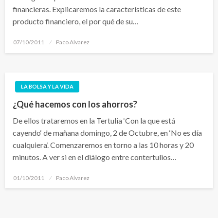
financieras. Explicaremos la características de este
producto financiero, el por qué de su…
Publicado
07/10/2011
Paco Alvarez
el
LA BOLSA Y LA VIDA
¿Qué hacemos con los ahorros?
De ellos trataremos en la Tertulia ‘Con la que está
cayendo‘ de mañana domingo, 2 de Octubre, en ‘No es día
cualquiera’. Comenzaremos en torno a las 10 horas y 20
minutos. A ver si en el diálogo entre contertulios…
Publicado
01/10/2011
Paco Alvarez
el