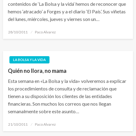
contenidos de ‘La Bolsa y la vida‘ hemos de reconocer que
hemos ‘atracado’ a Forges y a el diario ‘El País’. Sus viñetas
del lunes, miércoles, jueves y viernes son un…
Publicado
28/10/2011
Paco Alvarez
el
LA BOLSA Y LA VIDA
Quién no llora, no mama
Esta semana en «La Bolsa y la vida» volveremos a explicar
los procedimientos de consulta y de reclamación que
tienen a su disposición los clientes de las entidades
financieras. Son muchos los correos que nos llegan
semanalmente sobre este asunto…
Publicado
21/10/2011
Paco Alvarez
el