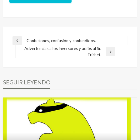
Navegación
Confusiones, confusión y confundidos.
Entrada
de
Advertencias a los inversores y adiós al Sr.
anterior
Entrada
Trichet.
entradas
siguiente
SEGUIR LEYENDO