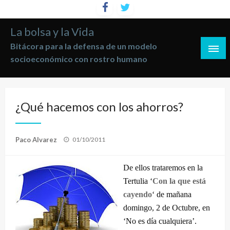
Saltar
al
La bolsa y la Vida
contenido
Bitácora para la defensa de un modelo
socioeconómico con rostro humano
¿Qué hacemos con los ahorros?
Publicado
Paco Alvarez
01/10/2011
el
De ellos trataremos en la
Tertulia ‘
Con la que está
cayendo
‘ de mañana
domingo, 2 de Octubre, en
‘No es día cualquiera’.