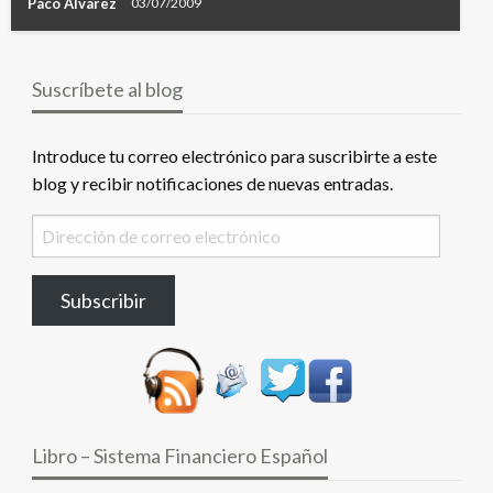
Paco Alvarez
03/07/2009
Suscríbete al blog
Introduce tu correo electrónico para suscribirte a este
blog y recibir notificaciones de nuevas entradas.
Dirección
de
correo
Subscribir
electrónico
Libro – Sistema Financiero Español