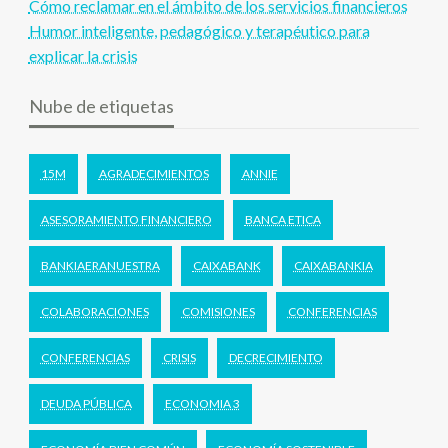
Cómo reclamar en el ámbito de los servicios financieros
Humor inteligente, pedagógico y terapéutico para
explicar la crisis
Nube de etiquetas
15M
AGRADECIMIENTOS
ANNIE
ASESORAMIENTO FINANCIERO
BANCA ETICA
BANKIAERANUESTRA
CAIXABANK
CAIXABANKIA
COLABORACIONES
COMISIONES
CONFERENCIAS
CONFERENCIAS
CRISIS
DECRECIMIENTO
DEUDA PÚBLICA
ECONOMIA 3