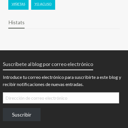
VIÑETAS
YO ACUSO
Histats
Suscríbete al blog por correo electrónico
Introduce tu correo electrónico para suscribirte a este blog y
recibir notificaciones de nuevas entradas.
Dirección
de
correo
Suscribir
electrónico