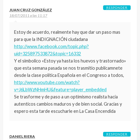
RESPONDER
JUAN CRUZ GONZÁLEZ
18/07/2011 a las 11:17
Estoy de acuerdo, realmente hay que dar un paso mas
para que la INDIGNACIÓN ciudadana
http://www.facebook.com/topic.php?
uid=325897533872&topic=16332
Y el simbolico «Estoy ya hasta los huevos y trastornado»
que esta semana pasada se nos trasmitio publicamnete
desde la clase politica Española en el Congreso a todos,
http://www.youtube.com/watch?
v=J6LbWzNHmHU&feature=player_embedded
Se trasforme y de paso a un optimismo realista hacia
autenticos cambios maduros y de bien social. Gracias y
espero esta tarde escucharle en La Casa Encendida
RESPONDER
DANIEL RIERA