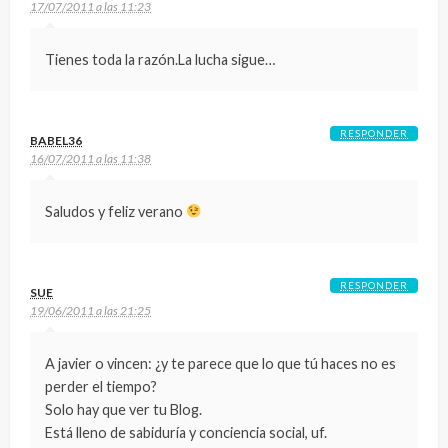
17/07/2011 a las 11:23
Tienes toda la razón.La lucha sigue…
RESPONDER
BABEL36
16/07/2011 a las 11:38
Saludos y feliz verano
RESPONDER
SUE
19/06/2011 a las 21:25
A javier o vincen: ¿y te parece que lo que tú haces no es
perder el tiempo?
Solo hay que ver tu Blog.
Está lleno de sabiduría y conciencia social, uf.