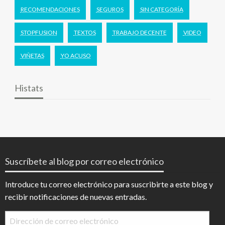
RECOMENDACIONES
SEGUROS
SIN CATEGORÍA
STOPFUSION
TEXTOS
TRABAJO DECENTE
VIDEO
VIÑETAS
YO ACUSO
Histats
Suscríbete al blog por correo electrónico
Introduce tu correo electrónico para suscribirte a este blog y
recibir notificaciones de nuevas entradas.
Dirección