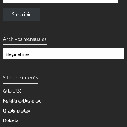
de
correo
Suscribir
electrónico
Archivos mensuales
Archivos
mensuales
Sitios de interés
Attac TV
Boletín del Inversor
Divulgameteo
Dolceta