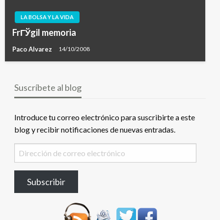
LA BOLSA Y LA VIDA
FrГЎgil memoria
Paco Alvarez
14/10/2008
Suscríbete al blog
Introduce tu correo electrónico para suscribirte a este
blog y recibir notificaciones de nuevas entradas.
Dirección
de
correo
Subscribir
electrónico