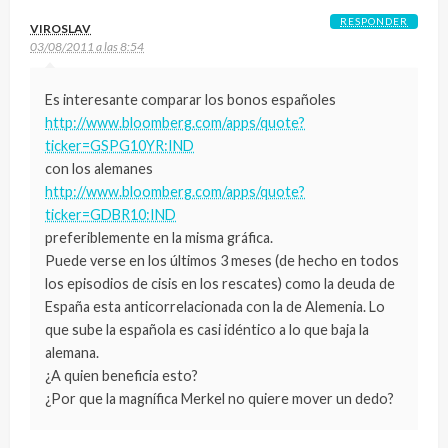
RESPONDER
VIROSLAV
03/08/2011 a las 8:54
Es interesante comparar los bonos españoles
http://www.bloomberg.com/apps/quote?
ticker=GSPG10YR:IND
con los alemanes
http://www.bloomberg.com/apps/quote?
ticker=GDBR10:IND
preferiblemente en la misma gráfica.
Puede verse en los últimos 3 meses (de hecho en todos
los episodios de cisis en los rescates) como la deuda de
España esta anticorrelacionada con la de Alemenia. Lo
que sube la española es casi idéntico a lo que baja la
alemana.
¿A quien beneficia esto?
¿Por que la magnífica Merkel no quiere mover un dedo?