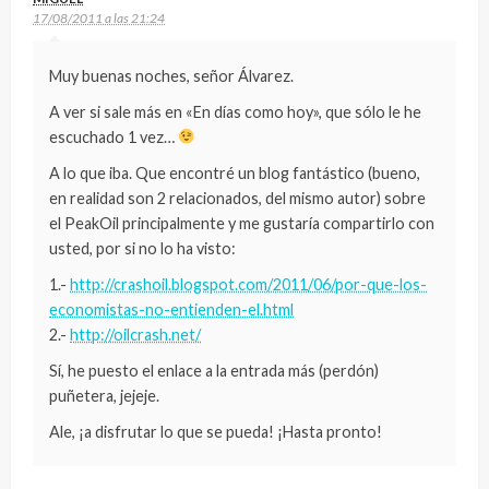
17/08/2011 a las 21:24
Muy buenas noches, señor Álvarez.
A ver si sale más en «En días como hoy», que sólo le he
escuchado 1 vez…
A lo que iba. Que encontré un blog fantástico (bueno,
en realidad son 2 relacionados, del mismo autor) sobre
el PeakOil principalmente y me gustaría compartirlo con
usted, por si no lo ha visto:
1.-
http://crashoil.blogspot.com/2011/06/por-que-los-
economistas-no-entienden-el.html
2.-
http://oilcrash.net/
Sí, he puesto el enlace a la entrada más (perdón)
puñetera, jejeje.
Ale, ¡a disfrutar lo que se pueda! ¡Hasta pronto!