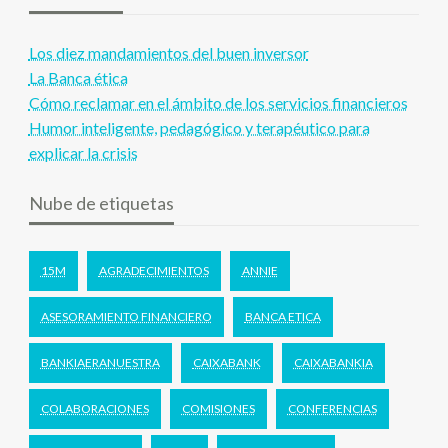
Los diez mandamientos del buen inversor
La Banca ética
Cómo reclamar en el ámbito de los servicios financieros
Humor inteligente, pedagógico y terapéutico para
explicar la crisis
Nube de etiquetas
15M
AGRADECIMIENTOS
ANNIE
ASESORAMIENTO FINANCIERO
BANCA ETICA
BANKIAERANUESTRA
CAIXABANK
CAIXABANKIA
COLABORACIONES
COMISIONES
CONFERENCIAS