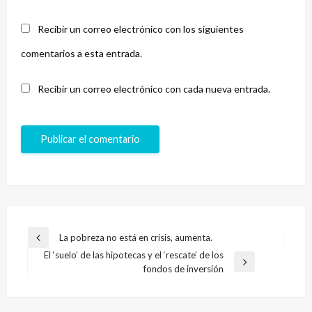
Recibir un correo electrónico con los siguientes
comentarios a esta entrada.
Recibir un correo electrónico con cada nueva entrada.
Navegación
La pobreza no está en crisis, aumenta.
Entrada
de
El ‘suelo’ de las hipotecas y el ‘rescate’ de los
anterior
Entrada
fondos de inversión
entradas
siguiente