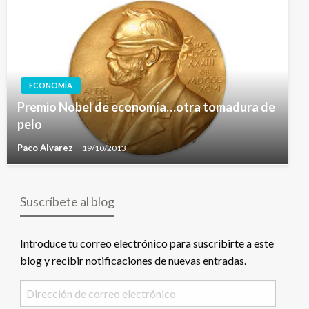
ECONOMÍA
Premio Nobel de economía…otra tomadura de
pelo
Paco Alvarez
19/10/2013
Suscríbete al blog
Introduce tu correo electrónico para suscribirte a este
blog y recibir notificaciones de nuevas entradas.
Dirección
de