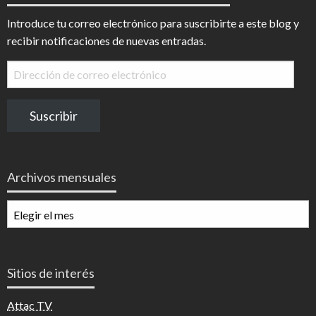
Introduce tu correo electrónico para suscribirte a este blog y
recibir notificaciones de nuevas entradas.
Dirección
de
correo
Suscribir
electrónico
Archivos mensuales
Archivos
mensuales
Sitios de interés
Attac TV