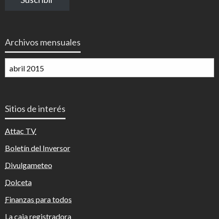
electrónico
Archivos mensuales
Archivos
mensuales
Sitios de interés
Attac TV
Boletín del Inversor
Divulgameteo
Dolceta
Finanzas para todos
La caja registradora