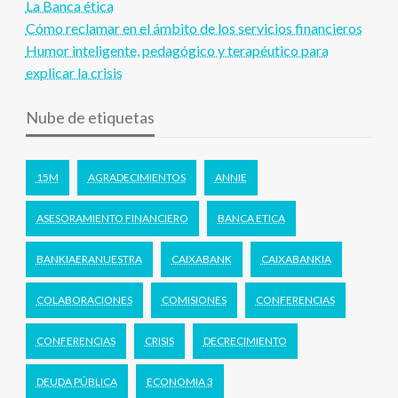
La Banca ética
Cómo reclamar en el ámbito de los servicios financieros
Humor inteligente, pedagógico y terapéutico para
explicar la crisis
Nube de etiquetas
15M
AGRADECIMIENTOS
ANNIE
ASESORAMIENTO FINANCIERO
BANCA ETICA
BANKIAERANUESTRA
CAIXABANK
CAIXABANKIA
COLABORACIONES
COMISIONES
CONFERENCIAS
CONFERENCIAS
CRISIS
DECRECIMIENTO
DEUDA PÚBLICA
ECONOMIA 3