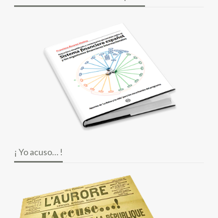
¡ Yo acuso… !