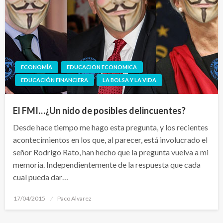
ECONOMÍA
EDUCACION ECONOMICA
EDUCACIÓN FINANCIERA
LA BOLSA Y LA VIDA
El FMI…¿Un nido de posibles delincuentes?
Desde hace tiempo me hago esta pregunta, y los recientes
acontecimientos en los que, al parecer, está involucrado el
señor Rodrigo Rato, han hecho que la pregunta vuelva a mi
memoria. Independientemente de la respuesta que cada
cual pueda dar…
Publicado
17/04/2015
Paco Alvarez
el