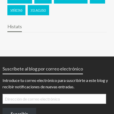
VIÑETAS
YO ACUSO
Histats
Suscríbete al blog por correo electrónico
Introduce tu correo electrónico para suscribirte a este blog y
recibir notificaciones de nuevas entradas.
Dirección
de
correo
Suscribir