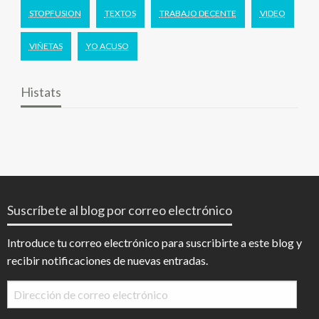
STOPFUSION
TEXTOS
TRABAJO DECENTE
VIDEO
VIÑETAS
YO ACUSO
Histats
Suscríbete al blog por correo electrónico
Introduce tu correo electrónico para suscribirte a este blog y
recibir notificaciones de nuevas entradas.
Dirección
de