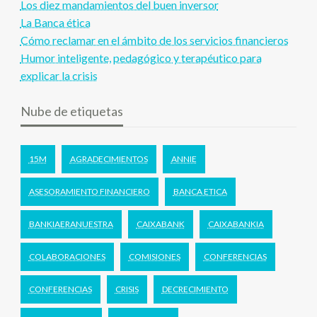
Los diez mandamientos del buen inversor
La Banca ética
Cómo reclamar en el ámbito de los servicios financieros
Humor inteligente, pedagógico y terapéutico para
explicar la crisis
Nube de etiquetas
15M
AGRADECIMIENTOS
ANNIE
ASESORAMIENTO FINANCIERO
BANCA ETICA
BANKIAERANUESTRA
CAIXABANK
CAIXABANKIA
COLABORACIONES
COMISIONES
CONFERENCIAS
CONFERENCIAS
CRISIS
DECRECIMIENTO