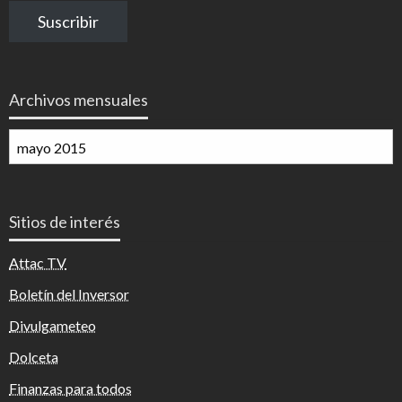
correo
Suscribir
electrónico
Archivos mensuales
Archivos
mensuales
Sitios de interés
Attac TV
Boletín del Inversor
Divulgameteo
Dolceta
Finanzas para todos