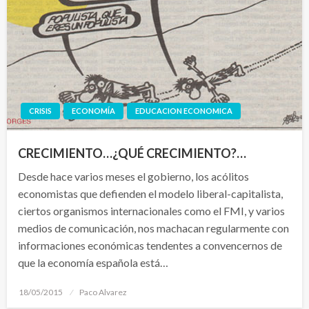
CRISIS
ECONOMÍA
EDUCACION ECONOMICA
CRECIMIENTO…¿QUÉ CRECIMIENTO?…
Desde hace varios meses el gobierno, los acólitos
economistas que defienden el modelo liberal-capitalista,
ciertos organismos internacionales como el FMI, y varios
medios de comunicación, nos machacan regularmente con
informaciones económicas tendentes a convencernos de
que la economía española está…
Publicado
18/05/2015
Paco Alvarez
el