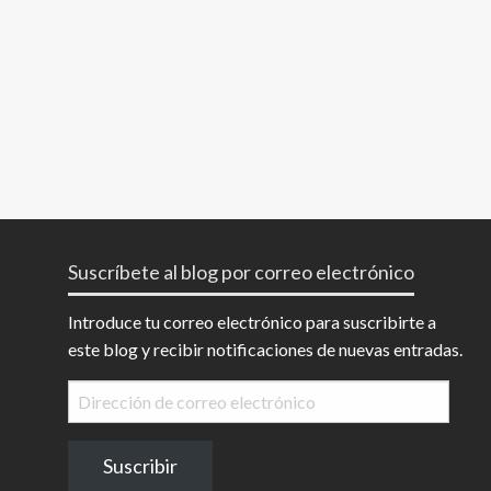
Suscríbete al blog por correo electrónico
Introduce tu correo electrónico para suscribirte a
este blog y recibir notificaciones de nuevas entradas.
Dirección
de
correo
Suscribir
electrónico