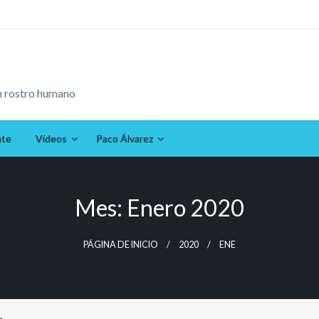
n rostro humano
ate
Vídeos
Paco Álvarez
Mes:
Enero 2020
PÁGINA DE INICIO
2020
ENE