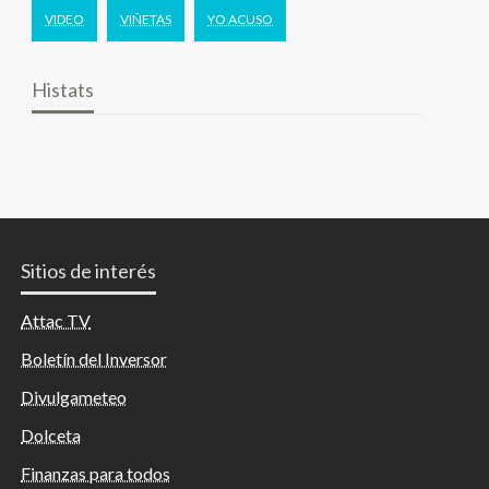
VIDEO
VIÑETAS
YO ACUSO
Histats
Sitios de interés
Attac TV
Boletín del Inversor
Divulgameteo
Dolceta
Finanzas para todos