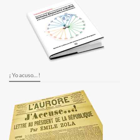
¡ Yo acuso… !