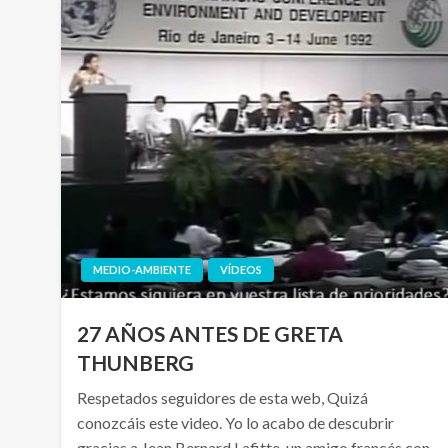
MEDIO-AMBIENTE
VÍDEOS
27 AÑOS ANTES DE GRETA
THUNBERG
Respetados seguidores de esta web, Quizá
conozcáis este video. Yo lo acabo de descubrir
gracias a Jean Bernard Lafitte, un amigo francés con