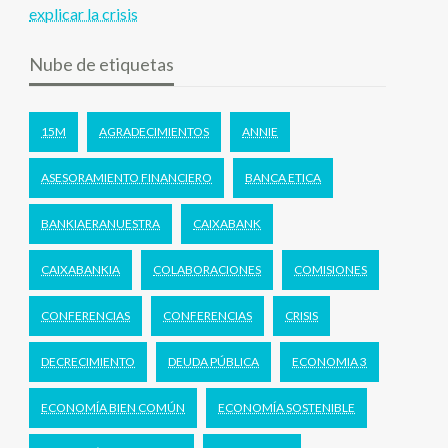
explicar la crisis
Nube de etiquetas
15M
AGRADECIMIENTOS
ANNIE
ASESORAMIENTO FINANCIERO
BANCA ETICA
BANKIAERANUESTRA
CAIXABANK
CAIXABANKIA
COLABORACIONES
COMISIONES
CONFERENCIAS
CONFERENCIAS
CRISIS
DECRECIMIENTO
DEUDA PÚBLICA
ECONOMIA 3
ECONOMÍA BIEN COMÚN
ECONOMÍA SOSTENIBLE