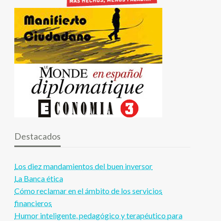
Destacados
Los diez mandamientos del buen inversor
La Banca ética
Cómo reclamar en el ámbito de los servicios
financieros
Humor inteligente, pedagógico y terapéutico para