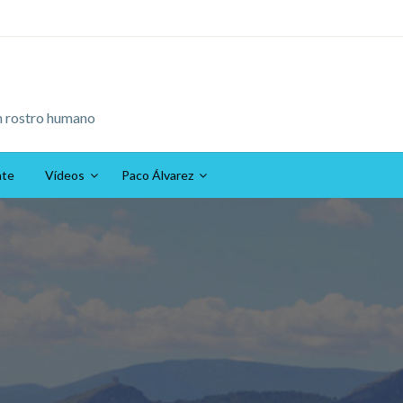
n rostro humano
ate
Vídeos
Paco Álvarez