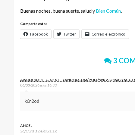
Buenas noches, buena suerte, salud y
Bien Común
.
Comparte esto:
Facebook
Twitter
Correo electrónico
3 COM
AVAILABLE BTC. NEXT - YANDEX.COM/POLL/WRVJQBSX2YSCG
06/03/2026 a las 16:33
k6n2od
ANGEL
26/11/2019 a las 21:12