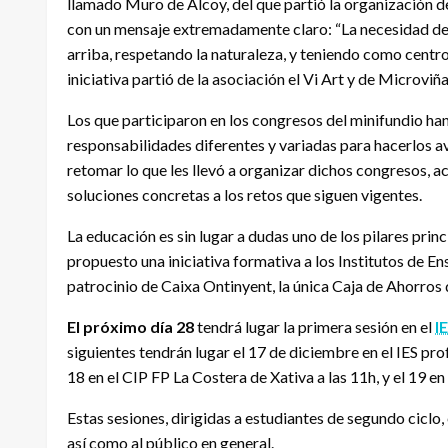
llamado Muro de Alcoy, del que partió la organización d
con un mensaje extremadamente claro: “La necesidad de
arriba, respetando la naturaleza, y teniendo como centro 
iniciativa partió de la asociación el Vi Art y de Microviña
Los que participaron en los congresos del minifundio h
responsabilidades diferentes y variadas para hacerlos 
retomar lo que les llevó a organizar dichos congresos, a
soluciones concretas a los retos que siguen vigentes.
La educación es sin lugar a dudas uno de los pilares princ
propuesto una iniciativa formativa a los Institutos de E
patrocinio de Caixa Ontinyent, la única Caja de Ahorros q
El próximo día 28
tendrá lugar la primera sesión en el
I
siguientes tendrán lugar el 17 de diciembre en el IES pr
18 en el CIP FP La Costera de Xativa a las 11h, y el 19 e
Estas sesiones, dirigidas a estudiantes de segundo ciclo
así como al público en general.