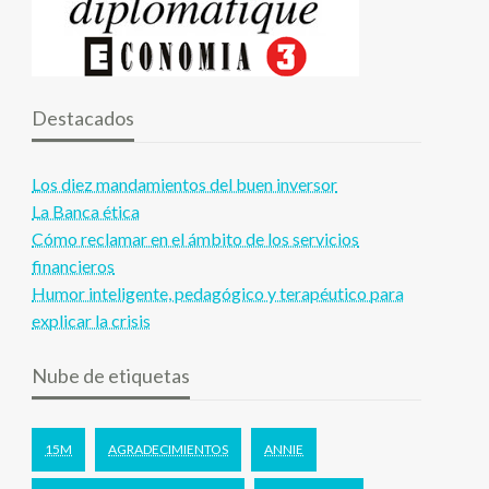
Destacados
Los diez mandamientos del buen inversor
La Banca ética
Cómo reclamar en el ámbito de los servicios
financieros
Humor inteligente, pedagógico y terapéutico para
explicar la crisis
Nube de etiquetas
15M
AGRADECIMIENTOS
ANNIE