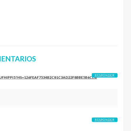
ENTARIOS
RESPONDER
TUFHIPPI5?HS=126FEAF7534B2C81C3AD22F8BBE5B6CE&
RESPONDER