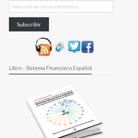
Dirección
de
correo
Subscribir
electrónico
Libro – Sistema Financiero Español