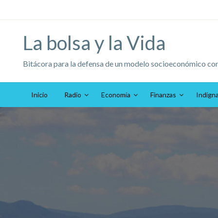
Saltar
al
contenido
La bolsa y la Vida
Bitácora para la defensa de un modelo socioeconómico co
Inicio
Radio
Economía
Finanzas
Indígn