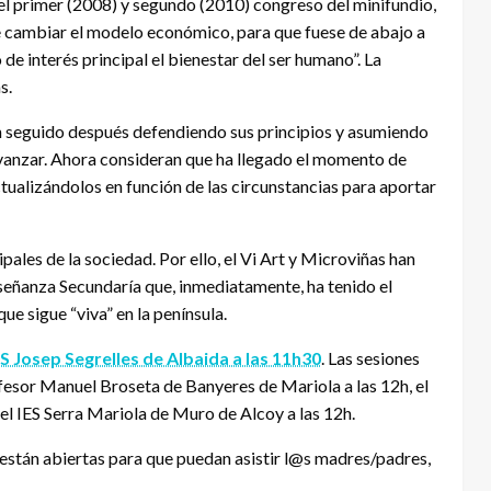
el primer (2008) y segundo (2010) congreso del minifundio,
 cambiar el modelo económico, para que fuese de abajo a
de interés principal el bienestar del ser humano”. La
s.
an seguido después defendiendo sus principios y asumiendo
avanzar. Ahora consideran que ha llegado el momento de
ctualizándolos en función de las circunstancias para aportar
ipales de la sociedad. Por ello, el Vi Art y Microviñas han
nseñanza Secundaría que, inmediatamente, ha tenido el
ue sigue “viva” en la península.
ES Josep Segrelles de Albaida a las 11h30
. Las sesiones
ofesor Manuel Broseta de Banyeres de Mariola a las 12h, el
n el IES Serra Mariola de Muro de Alcoy a las 12h.
, están abiertas para que puedan asistir l@s madres/padres,