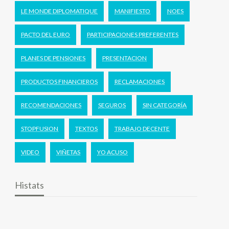
LE MONDE DIPLOMATIQUE
MANIFIESTO
NOES
PACTO DEL EURO
PARTICIPACIONES PREFERENTES
PLANES DE PENSIONES
PRESENTACION
PRODUCTOS FINANCIEROS
RECLAMACIONES
RECOMENDACIONES
SEGUROS
SIN CATEGORÍA
STOPFUSION
TEXTOS
TRABAJO DECENTE
VIDEO
VIÑETAS
YO ACUSO
Histats