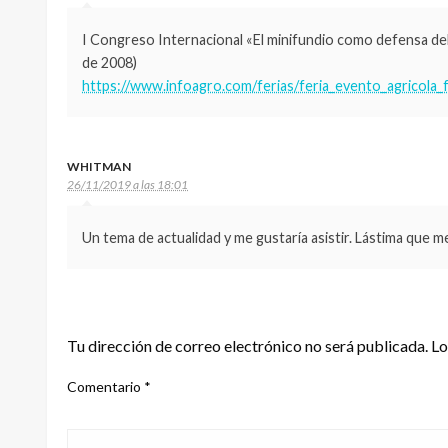
I Congreso Internacional «El minifundio como defensa del 
de 2008)
https://www.infoagro.com/ferias/feria_evento_agricol
WHITMAN
26/11/2019 a las 18:01
Un tema de actualidad y me gustaría asistir. Lástima que m
DEJA UNA RESPUESTA
Tu dirección de correo electrónico no será publicada.
Lo
Comentario
*