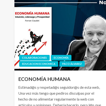
COLABORACIONES
ECONOMÍA
EDUCACION ECONOMICA
PACO ÁLVAREZ
ECONOMÍA HUMANA
Estimad@s y respetad@s seguidor@s de esta web,
Una vez más tengo que pediros disculpas por el
hecho de no alimentar regularmente la web con
artículos y opiniones. Debería hacerlo, pero l@s que