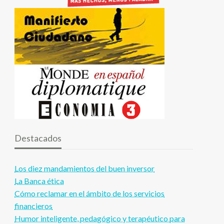
Destacados
Los diez mandamientos del buen inversor
La Banca ética
Cómo reclamar en el ámbito de los servicios
financieros
Humor inteligente, pedagógico y terapéutico para