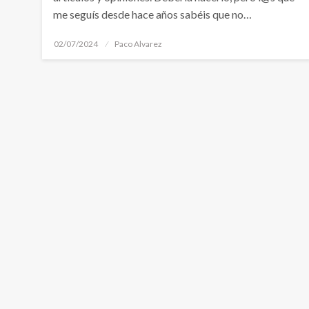
me seguís desde hace años sabéis que no…
Publicado
02/07/2024
Paco Alvarez
el