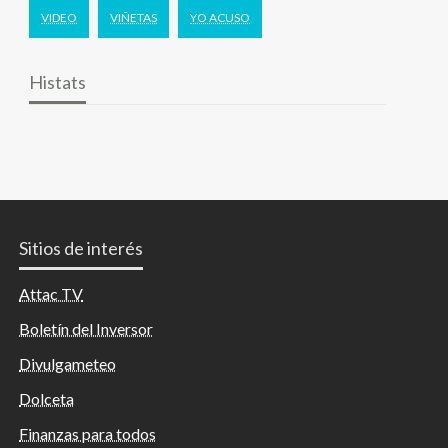
VIDEO
VIÑETAS
YO ACUSO
Histats
Sitios de interés
Attac TV
Boletín del Inversor
Divulgameteo
Dolceta
Finanzas para todos