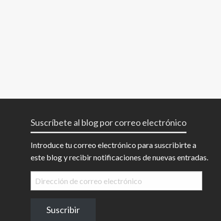
Suscríbete al blog por correo electrónico
Introduce tu correo electrónico para suscribirte a
este blog y recibir notificaciones de nuevas entradas.
Dirección
de
correo
Suscribir
electrónico