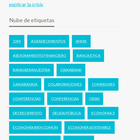
explicar la crisis
Nube de etiquetas
15M
AGRADECIMIENTOS
ANNIE
ASESORAMIENTO FINANCIERO
BANCA ETICA
BANKIAERANUESTRA
CAIXABANK
CAIXABANKIA
COLABORACIONES
COMISIONES
CONFERENCIAS
CONFERENCIAS
CRISIS
DECRECIMIENTO
DEUDA PÚBLICA
ECONOMIA 3
ECONOMÍA BIEN COMÚN
ECONOMÍA SOSTENIBLE