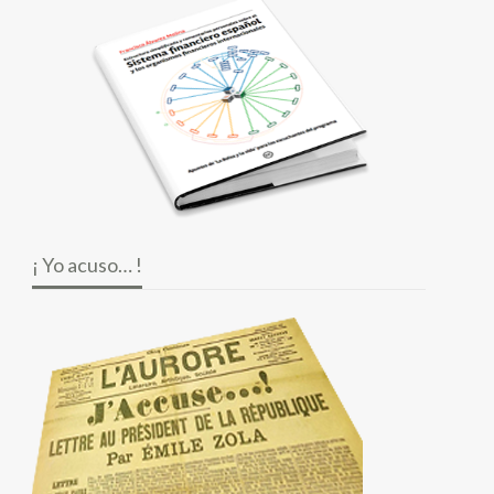
¡ Yo acuso… !