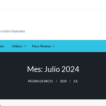
n rostro humano
ate
Vídeos
Paco Álvarez
Mes:
Julio 2024
PÁGINA DE INICIO
2024
JUL