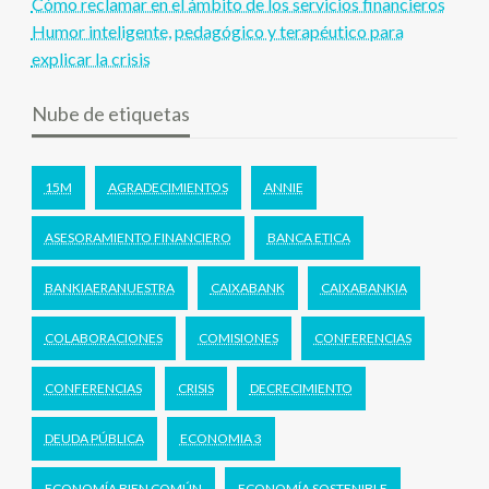
Cómo reclamar en el ámbito de los servicios financieros
Humor inteligente, pedagógico y terapéutico para
explicar la crisis
Nube de etiquetas
15M
AGRADECIMIENTOS
ANNIE
ASESORAMIENTO FINANCIERO
BANCA ETICA
BANKIAERANUESTRA
CAIXABANK
CAIXABANKIA
COLABORACIONES
COMISIONES
CONFERENCIAS
CONFERENCIAS
CRISIS
DECRECIMIENTO
DEUDA PÚBLICA
ECONOMIA 3
ECONOMÍA BIEN COMÚN
ECONOMÍA SOSTENIBLE