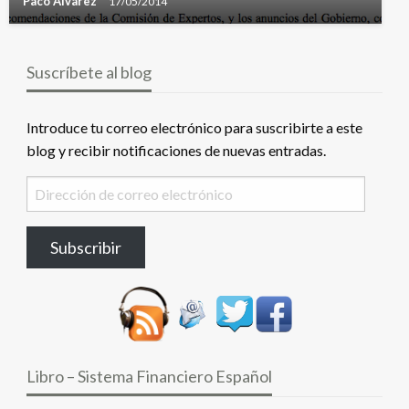
Paco Alvarez
17/05/2014
Suscríbete al blog
Introduce tu correo electrónico para suscribirte a este
blog y recibir notificaciones de nuevas entradas.
Dirección
de
correo
Subscribir
electrónico
Libro – Sistema Financiero Español