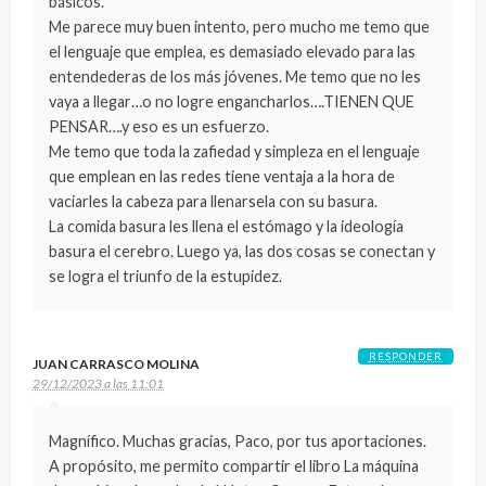
básicos.
Me parece muy buen intento, pero mucho me temo que
el lenguaje que emplea, es demasiado elevado para las
entendederas de los más jóvenes. Me temo que no les
vaya a llegar…o no logre engancharlos….TIENEN QUE
PENSAR….y eso es un esfuerzo.
Me temo que toda la zafiedad y simpleza en el lenguaje
que emplean en las redes tiene ventaja a la hora de
vaciarles la cabeza para llenarsela con su basura.
La comida basura les llena el estómago y la ideología
basura el cerebro. Luego ya, las dos cosas se conectan y
se logra el triunfo de la estupidez.
RESPONDER
JUAN CARRASCO MOLINA
29/12/2023 a las 11:01
Magnífico. Muchas gracias, Paco, por tus aportaciones.
A propósito, me permito compartir el libro La máquina