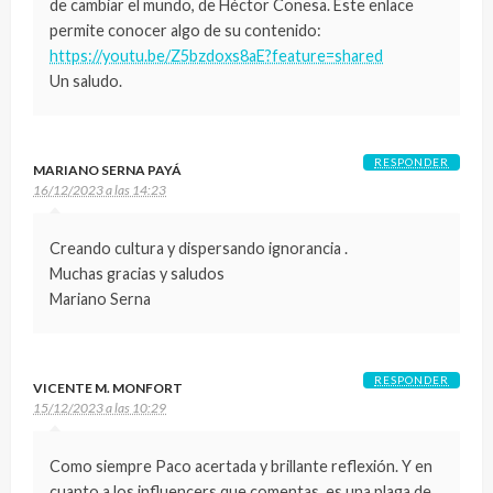
de cambiar el mundo, de Héctor Conesa. Este enlace
permite conocer algo de su contenido:
https://youtu.be/Z5bzdoxs8aE?feature=shared
Un saludo.
RESPONDER
MARIANO SERNA PAYÁ
16/12/2023 a las 14:23
Creando cultura y dispersando ignorancia .
Muchas gracias y saludos
Mariano Serna
RESPONDER
VICENTE M. MONFORT
15/12/2023 a las 10:29
Como siempre Paco acertada y brillante reflexión. Y en
cuanto a los influencers que comentas, es una plaga de