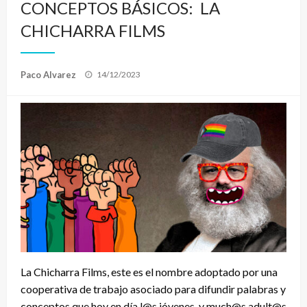
CONCEPTOS BÁSICOS: LA
CHICHARRA FILMS
Publicado
Paco Alvarez
14/12/2023
el
La Chicharra Films, este es el nombre adoptado por una
cooperativa de trabajo asociado para difundir palabras y
conceptos que hoy en día l@s jóvenes, y much@s adult@s