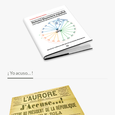
¡ Yo acuso… !