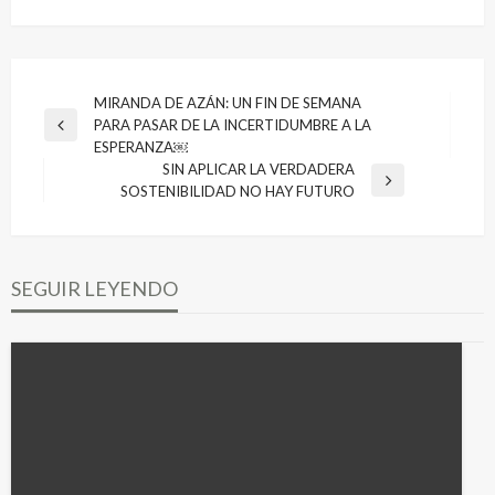
Navegación
MIRANDA DE AZÁN: UN FIN DE SEMANA
PARA PASAR DE LA INCERTIDUMBRE A LA
de
Entrada
ESPERANZA￼
anterior
entradas
SIN APLICAR LA VERDADERA
Entrada
SOSTENIBILIDAD NO HAY FUTURO
siguiente
SEGUIR LEYENDO