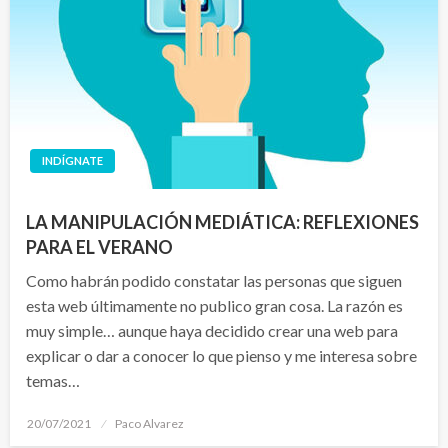
INDÍGNATE
LA MANIPULACIÓN MEDIÁTICA: REFLEXIONES
PARA EL VERANO
Como habrán podido constatar las personas que siguen
esta web últimamente no publico gran cosa. La razón es
muy simple… aunque haya decidido crear una web para
explicar o dar a conocer lo que pienso y me interesa sobre
temas…
Publicado
20/07/2021
Paco Alvarez
el