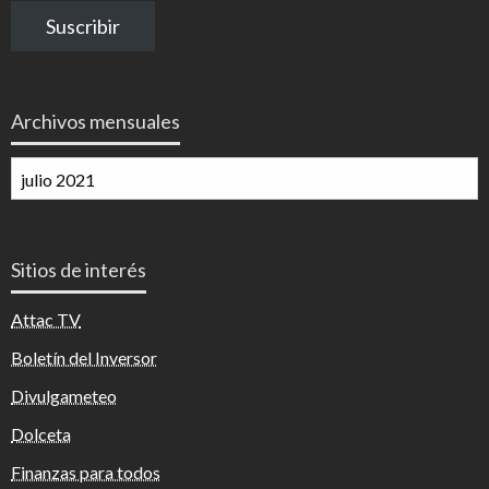
correo
Suscribir
electrónico
Archivos mensuales
Archivos
mensuales
Sitios de interés
Attac TV
Boletín del Inversor
Divulgameteo
Dolceta
Finanzas para todos