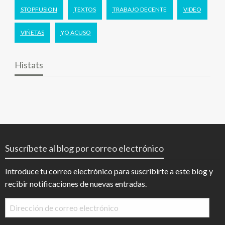
STOPFUSION
TEXTOS
TRABAJO DECENTE
VIDEO
VIÑETAS
YO ACUSO
Histats
Suscríbete al blog por correo electrónico
Introduce tu correo electrónico para suscribirte a este blog y
recibir notificaciones de nuevas entradas.
Dirección
de