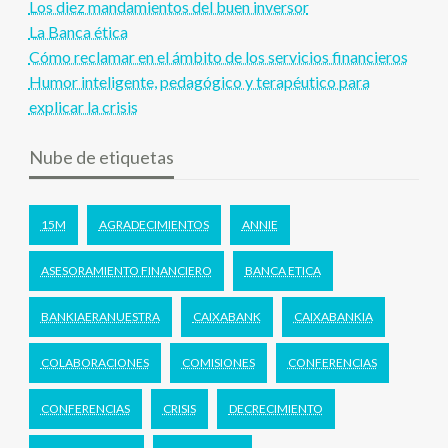
Los diez mandamientos del buen inversor
La Banca ética
Cómo reclamar en el ámbito de los servicios financieros
Humor inteligente, pedagógico y terapéutico para
explicar la crisis
Nube de etiquetas
15M
AGRADECIMIENTOS
ANNIE
ASESORAMIENTO FINANCIERO
BANCA ETICA
BANKIAERANUESTRA
CAIXABANK
CAIXABANKIA
COLABORACIONES
COMISIONES
CONFERENCIAS
CONFERENCIAS
CRISIS
DECRECIMIENTO