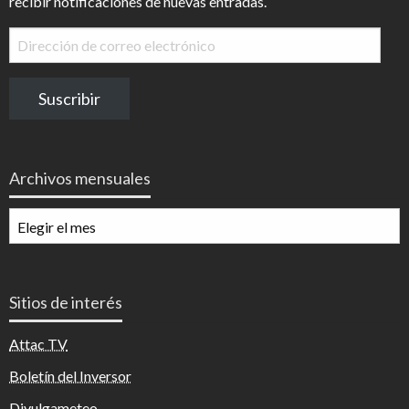
recibir notificaciones de nuevas entradas.
Dirección
de
correo
Suscribir
electrónico
Archivos mensuales
Archivos
mensuales
Sitios de interés
Attac TV
Boletín del Inversor
Divulgameteo