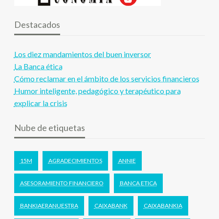
Destacados
Los diez mandamientos del buen inversor
La Banca ética
Cómo reclamar en el ámbito de los servicios financieros
Humor inteligente, pedagógico y terapéutico para
explicar la crisis
Nube de etiquetas
15M
AGRADECIMIENTOS
ANNIE
ASESORAMIENTO FINANCIERO
BANCA ETICA
BANKIAERANUESTRA
CAIXABANK
CAIXABANKIA