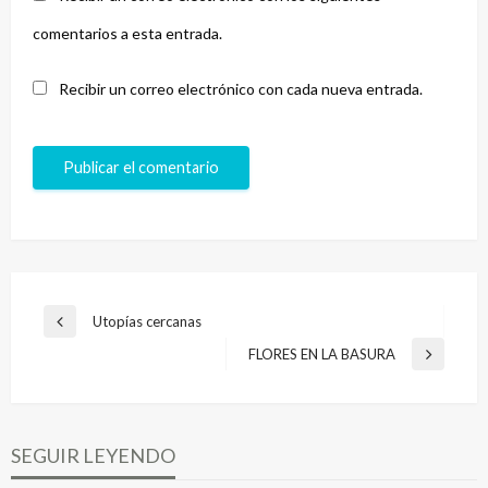
comentarios a esta entrada.
Recibir un correo electrónico con cada nueva entrada.
Navegación
Utopías cercanas
Entrada
de
anterior
FLORES EN LA BASURA
Entrada
entradas
siguiente
SEGUIR LEYENDO