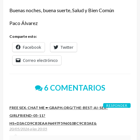
Buenas noches, buena suerte, Salud y Bien Común
Paco Álvarez
Comparte esto:
Facebook
Twitter
Correo electrónico
6 COMENTARIOS
RESPONDER
FREE SEX. CHAT ME ➼ GRAPH.ORG/THE-BEST-AI-SEX-
GIRLFRIEND-05-11?
HS=D3ACD9CB3EAA96497F596010BC9CB3AE&
20/05/2026 a las 20:05