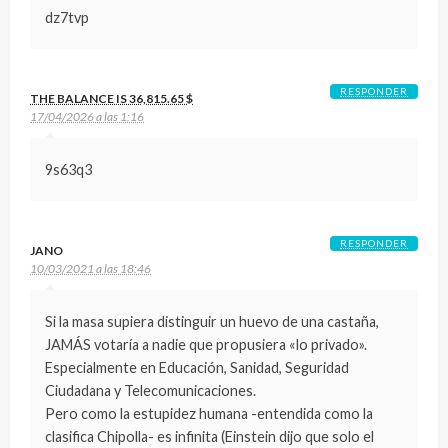
dz7tvp
RESPONDER
THE BALANCE IS 36,815.65 $
17/04/2026 a las 1:16
9s63q3
RESPONDER
JANO
10/03/2021 a las 18:46
Si la masa supiera distinguir un huevo de una castaña,
JAMÁS votaría a nadie que propusiera «lo privado».
Especialmente en Educación, Sanidad, Seguridad
Ciudadana y Telecomunicaciones.
Pero como la estupidez humana -entendida como la
clasifica Chipolla- es infinita (Einstein dijo que solo el