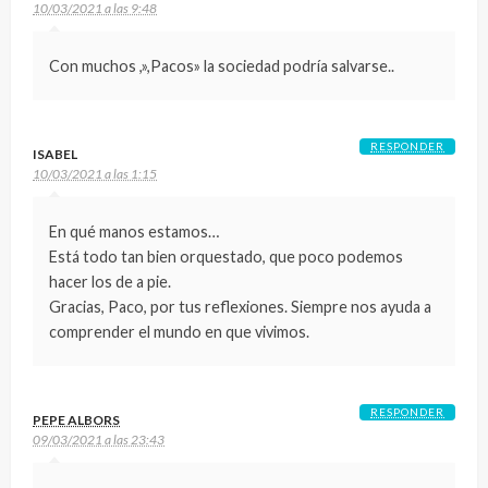
10/03/2021 a las 9:48
Con muchos ,»,Pacos» la sociedad podría salvarse..
RESPONDER
ISABEL
10/03/2021 a las 1:15
En qué manos estamos…
Está todo tan bien orquestado, que poco podemos
hacer los de a pie.
Gracias, Paco, por tus reflexiones. Siempre nos ayuda a
comprender el mundo en que vivimos.
RESPONDER
PEPE ALBORS
09/03/2021 a las 23:43