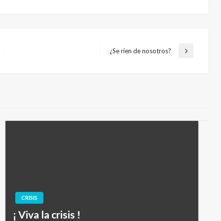
¿Se ríen de nosotros?
Entrada
siguiente
CRISIS
¡ Viva la crisis !