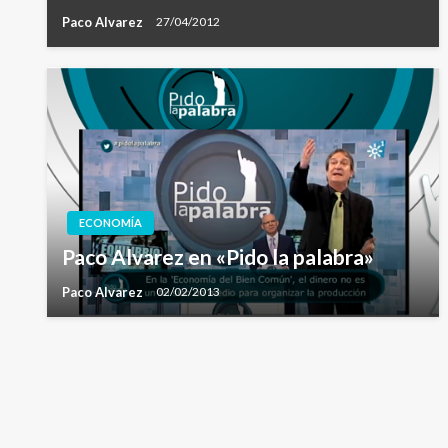
Paco Alvarez
27/04/2012
ECONOMÍA
Paco Alvarez en «Pido la palabra»
Paco Alvarez
02/02/2013