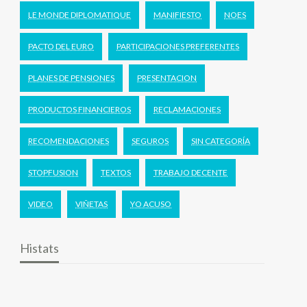
LE MONDE DIPLOMATIQUE
MANIFIESTO
NOES
PACTO DEL EURO
PARTICIPACIONES PREFERENTES
PLANES DE PENSIONES
PRESENTACION
PRODUCTOS FINANCIEROS
RECLAMACIONES
RECOMENDACIONES
SEGUROS
SIN CATEGORÍA
STOPFUSION
TEXTOS
TRABAJO DECENTE
VIDEO
VIÑETAS
YO ACUSO
Histats