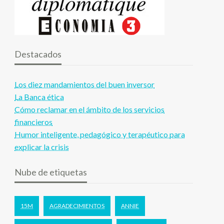
Destacados
Los diez mandamientos del buen inversor
La Banca ética
Cómo reclamar en el ámbito de los servicios
financieros
Humor inteligente, pedagógico y terapéutico para
explicar la crisis
Nube de etiquetas
15M
AGRADECIMIENTOS
ANNIE