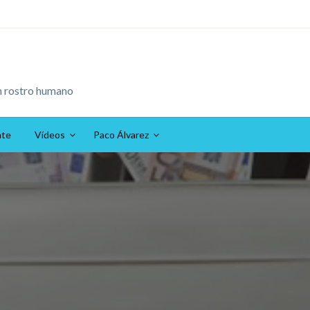
n rostro humano
ate
Vídeos
Paco Álvarez