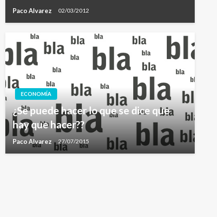
Paco Alvarez
02/03/2012
ECONOMÍA
¿Se puede hacer lo que se dice que
hay que hacer??
Paco Alvarez
27/07/2015