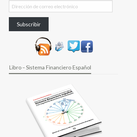
Dirección
de
correo
Subscribir
electrónico
Libro – Sistema Financiero Español