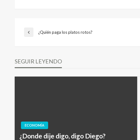
Navegación
¿Quién paga los platos rotos?
Entrada
anterior
de
SEGUIR LEYENDO
entradas
ECONOMÍA
¿Donde dije digo, digo Diego?