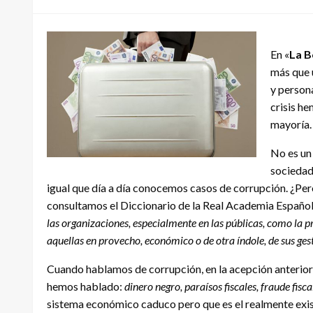
En «
La B
más que 
y persona
crisis he
mayoría.
No es un 
sociedad 
igual que día a día conocemos casos de corrupción. ¿Pero
consultamos el Diccionario de la Real Academia Española
las organizaciones, especialmente en las públicas, como la pr
aquellas en provecho, económico o de otra índole, de sus ges
Cuando hablamos de corrupción, en la acepción anterior, 
hemos hablado:
dinero negro, paraísos fiscales, fraude fisca
sistema económico caduco pero que es el realmente exi