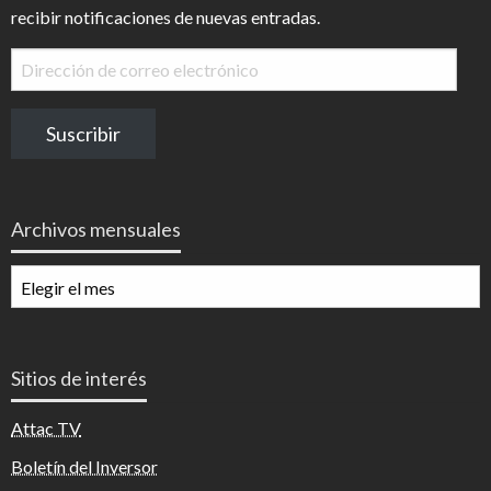
recibir notificaciones de nuevas entradas.
Dirección
de
correo
Suscribir
electrónico
Archivos mensuales
Archivos
mensuales
Sitios de interés
Attac TV
Boletín del Inversor