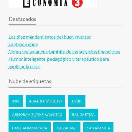
Destacados
Los diez mandamientos del buen inversor
La Banca ética
Cómo reclamar en el ámbito de los servicios financieros
Humor inteligente, pedagógico y terapéutico para
explicar la crisis
Nube de etiquetas
15M
AGRADECIMIENTOS
ANNIE
ASESORAMIENTO FINANCIERO
BANCA ETICA
BANKIAERANUESTRA
CAIXABANK
CAIXABANKIA