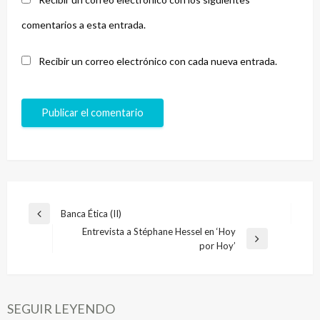
comentarios a esta entrada.
Recibir un correo electrónico con cada nueva entrada.
Navegación
Banca Ética (II)
Entrada
de
Entrevista a Stéphane Hessel en ‘Hoy
anterior
Entrada
por Hoy’
entradas
siguiente
SEGUIR LEYENDO