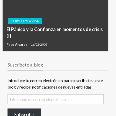
LA BOLSA Y LA VIDA
El Pánico y la Confianza en momentos de crisis
(I)
Paco Alvarez
16/02/2009
Suscríbete al blog
Introduce tu correo electrónico para suscribirte a este
blog y recibir notificaciones de nuevas entradas.
Dirección
de
correo
Subscribir