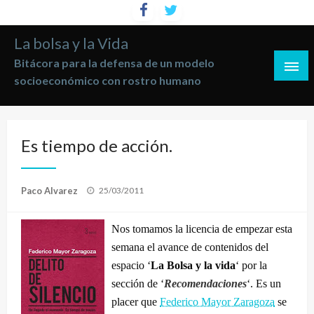
Saltar
al
La bolsa y la Vida
contenido
Bitácora para la defensa de un modelo
socioeconómico con rostro humano
Es tiempo de acción.
Publicado
Paco Alvarez
25/03/2011
el
Nos tomamos la licencia de empezar esta
semana el avance de contenidos del
espacio ‘
La Bolsa y la vida
‘ por la
sección de ‘
Recomendaciones
‘. Es un
placer que
Federico Mayor Zaragoza
se