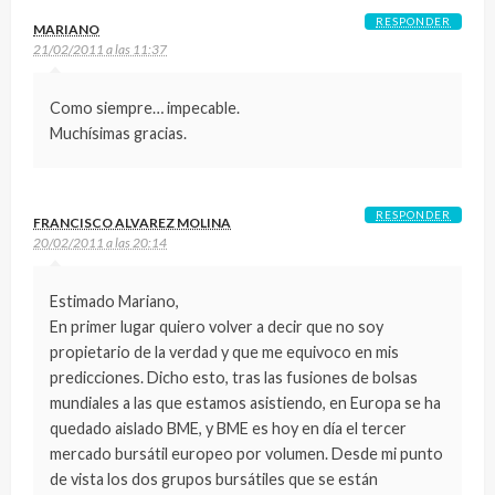
RESPONDER
MARIANO
21/02/2011 a las 11:37
Como siempre… impecable.
Muchísimas gracias.
RESPONDER
FRANCISCO ALVAREZ MOLINA
20/02/2011 a las 20:14
Estimado Mariano,
En primer lugar quiero volver a decir que no soy
propietario de la verdad y que me equivoco en mis
predicciones. Dicho esto, tras las fusiones de bolsas
mundiales a las que estamos asistiendo, en Europa se ha
quedado aislado BME, y BME es hoy en día el tercer
mercado bursátil europeo por volumen. Desde mi punto
de vista los dos grupos bursátiles que se están