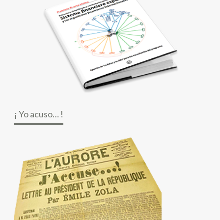
¡ Yo acuso… !