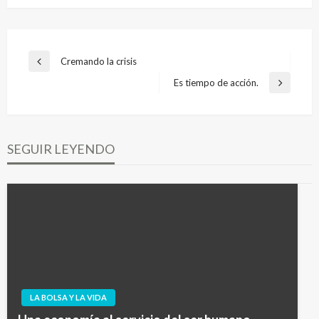
Navegación
Cremando la crisis
Entrada
de
anterior
Es tiempo de acción.
Entrada
entradas
siguiente
SEGUIR LEYENDO
LA BOLSA Y LA VIDA