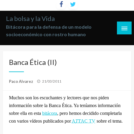
Saltar
al
La bolsa y la Vida
contenido
Bitácora para la defensa de un modelo
socioeconómico con rostro humano
Banca Ética (II)
Publicado
Paco Alvarez
21/03/2011
el
Muchos son los escuchantes y lectores que nos piden
información sobre la Banca Ética. Ya teníamos información
sobre ella en esta
bitácora
, pero hemos decidido completarla
con varios vídeos publicados por
A
TT
AC TV
sobre el tema.