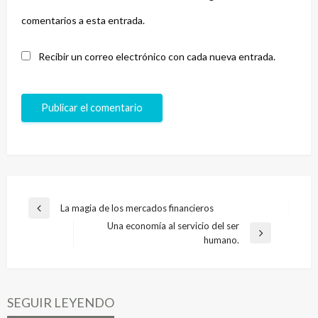
comentarios a esta entrada.
Recibir un correo electrónico con cada nueva entrada.
Navegación
La magia de los mercados financieros
Entrada
de
Una economía al servicio del ser
anterior
Entrada
humano.
entradas
siguiente
SEGUIR LEYENDO