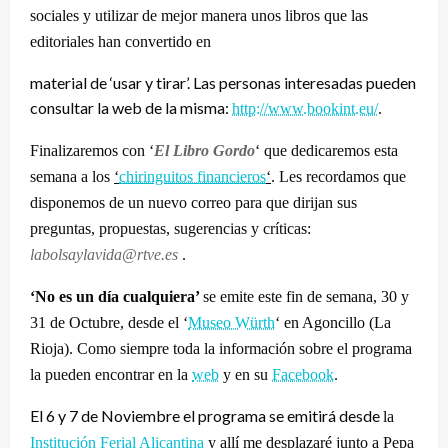
sociales y utilizar de mejor manera unos libros que las
editoriales han convertido en
material de ‘usar y tirar’. Las personas interesadas pueden
consultar la web de la misma:
http://www.bookint.eu/
.
Finalizaremos con ‘
El Libro Gordo
‘ que dedicaremos esta
semana a los
‘
chiringuitos financieros
‘
.
Les recordamos que
disponemos de un nuevo correo para que dirijan sus
preguntas, propuestas, sugerencias y críticas:
labolsaylavida@rtve.es
.
‘No es un día cualquiera’
se emite este fin de semana, 30 y
31 de Octubre,
desde
el ‘
Museo Würth
‘ en Agoncillo (La
Rioja).
Como siempre toda la información sobre el programa
la pueden encontrar en la
web
y en su
Facebook
.
El 6 y 7 de Noviembre el programa se emitirá desde
la
Institución Ferial Alicantina
y allí me desplazaré junto a Pepa