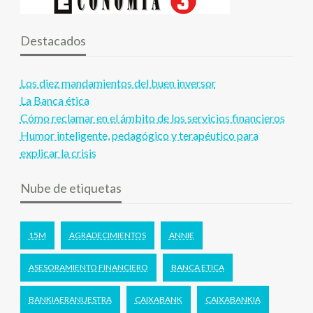
Destacados
Los diez mandamientos del buen inversor
La Banca ética
Cómo reclamar en el ámbito de los servicios financieros
Humor inteligente, pedagógico y terapéutico para
explicar la crisis
Nube de etiquetas
15M
AGRADECIMIENTOS
ANNIE
ASESORAMIENTO FINANCIERO
BANCA ETICA
BANKIAERANUESTRA
CAIXABANK
CAIXABANKIA