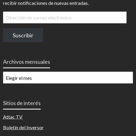
recibir notificaciones de nuevas entradas.
Dirección
de
correo
Suscribir
electrónico
Archivos mensuales
Archivos
mensuales
Sitios de interés
Attac TV
Boletín del Inversor