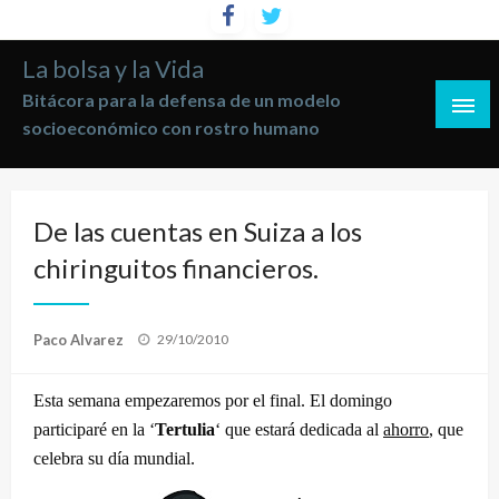
Saltar
al
La bolsa y la Vida
contenido
Bitácora para la defensa de un modelo
socioeconómico con rostro humano
De las cuentas en Suiza a los
chiringuitos financieros.
Publicado
Paco Alvarez
29/10/2010
el
Esta semana empezaremos por el final. El
domingo
participaré en la ‘
Tertulia
‘ que estará dedicada al
ahorro
, que
celebra su día mundial.