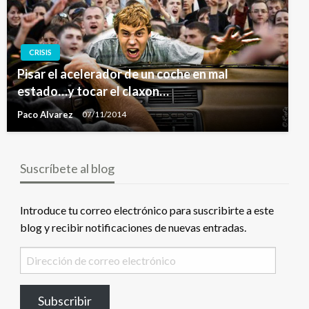
CRISIS
Pisar el acelerador de un coche en mal
estado…y tocar el claxon…
Paco Alvarez
07/11/2014
Suscríbete al blog
Introduce tu correo electrónico para suscribirte a este
blog y recibir notificaciones de nuevas entradas.
Dirección
de
correo
Subscribir
electrónico