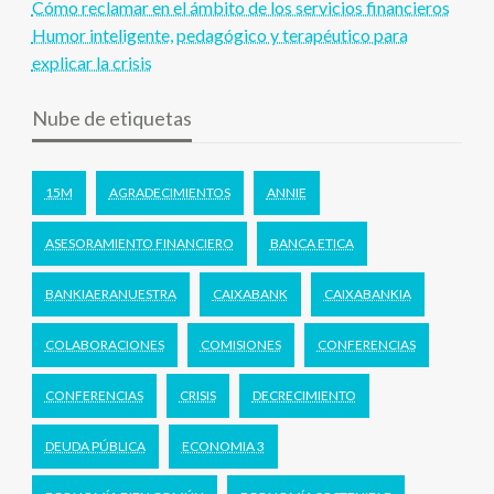
Cómo reclamar en el ámbito de los servicios financieros
Humor inteligente, pedagógico y terapéutico para
explicar la crisis
Nube de etiquetas
15M
AGRADECIMIENTOS
ANNIE
ASESORAMIENTO FINANCIERO
BANCA ETICA
BANKIAERANUESTRA
CAIXABANK
CAIXABANKIA
COLABORACIONES
COMISIONES
CONFERENCIAS
CONFERENCIAS
CRISIS
DECRECIMIENTO
DEUDA PÚBLICA
ECONOMIA 3