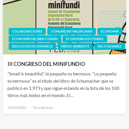
COLABORACIONES
COMUNIDAD VALENCIANA
ECONOMÍA
ECONOMÍA DEL BIEN COMÚN
ECONOMÍA SOSTENIBLE
EDUCACION ECONOMICA
MEDIO-AMBIENTE
PACO ÁLVAREZ
III CONGRESO DEL MINIFUNDIO
“Small is beautiful”, lo pequeño es hermoso. “Lo pequeño
es hermoso” es el título del libro de Schumacher que se
publicó en 1.973 y que sigue estando en la lista de los 100
libros más leídos en el mundo. El…
Publicado
22/01/2023
Paco Alvarez
el