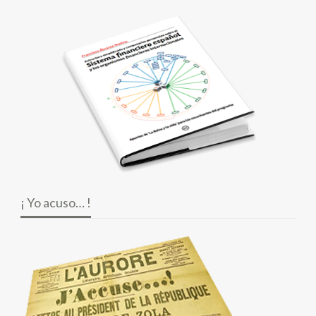
¡ Yo acuso… !