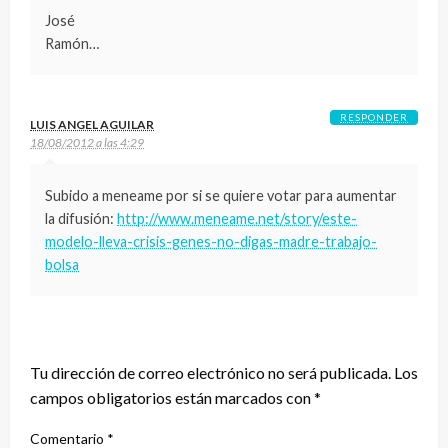
José
Ramón…
RESPONDER
LUIS ANGEL AGUILAR
18/08/2012 a las 4:29
Subido a meneame por si se quiere votar para aumentar
la difusión:
http://www.meneame.net/story/este-
modelo-lleva-crisis-genes-no-digas-madre-trabajo-
bolsa
DEJA UNA RESPUESTA
Tu dirección de correo electrónico no será publicada.
Los
campos obligatorios están marcados con
*
Comentario
*