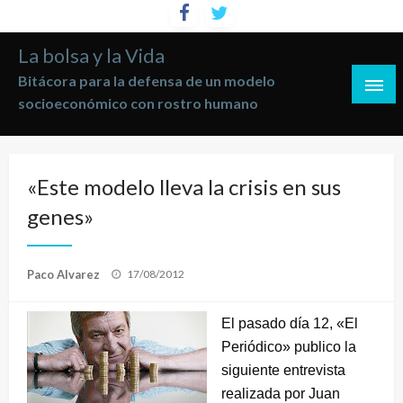
Saltar
al
La bolsa y la Vida
contenido
Bitácora para la defensa de un modelo
socioeconómico con rostro humano
«Este modelo lleva la crisis en sus
genes»
Publicado
Paco Alvarez
17/08/2012
el
El pasado día 12, «El
Periódico» publico la
siguiente entrevista
realizada por Juan