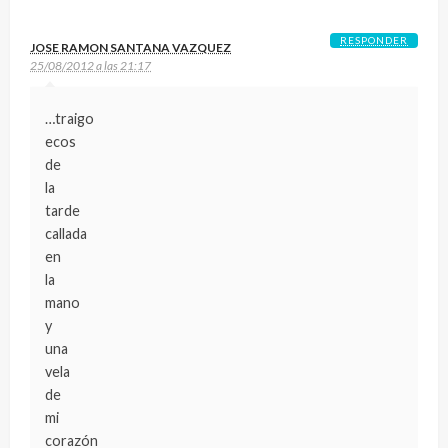
RESPONDER
JOSE RAMON SANTANA VAZQUEZ
25/08/2012 a las 21:17
…traigo
ecos
de
la
tarde
callada
en
la
mano
y
una
vela
de
mi
corazón