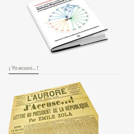
¡ Yo acuso… !