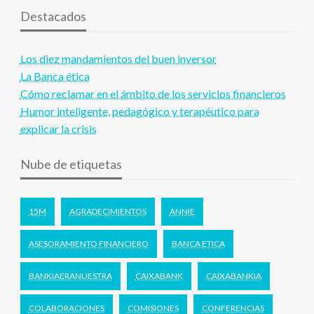
Destacados
Los diez mandamientos del buen inversor
La Banca ética
Cómo reclamar en el ámbito de los servicios financieros
Humor inteligente, pedagógico y terapéutico para
explicar la crisis
Nube de etiquetas
15M
AGRADECIMIENTOS
ANNIE
ASESORAMIENTO FINANCIERO
BANCA ETICA
BANKIAERANUESTRA
CAIXABANK
CAIXABANKIA
COLABORACIONES
COMISIONES
CONFERENCIAS