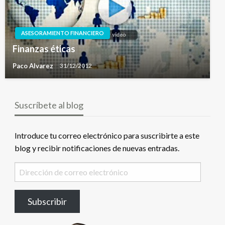
ASESORAMIENTO FINANCIERO
Finanzas éticas
Paco Alvarez
31/12/2012
Suscríbete al blog
Introduce tu correo electrónico para suscribirte a este
blog y recibir notificaciones de nuevas entradas.
Dirección
de
correo
Subscribir
electrónico