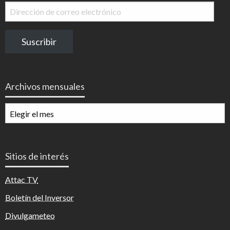
Dirección
de
correo
Suscribir
electrónico
Archivos mensuales
Archivos
mensuales
Sitios de interés
Attac TV
Boletín del Inversor
Divulgameteo