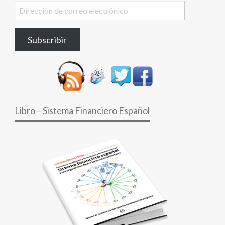
Dirección
de
correo
Subscribir
electrónico
Libro – Sistema Financiero Español