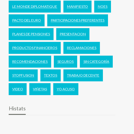
LE MONDE DIPLOMATIQUE
MANIFIESTO
NOES
PACTO DEL EURO
PARTICIPACIONES PREFERENTES
PLANES DE PENSIONES
PRESENTACION
PRODUCTOS FINANCIEROS
RECLAMACIONES
RECOMENDACIONES
SEGUROS
SIN CATEGORÍA
STOPFUSION
TEXTOS
TRABAJO DECENTE
VIDEO
VIÑETAS
YO ACUSO
Histats