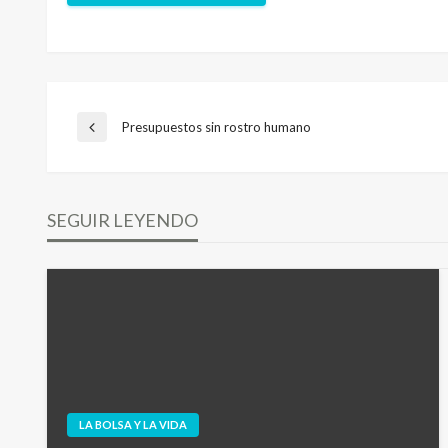
Navegación
Presupuestos sin rostro humano
Entrada
anterior
de
SEGUIR LEYENDO
entradas
LA BOLSA Y LA VIDA