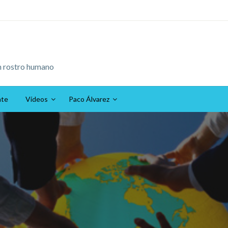
n rostro humano
ate
Vídeos
Paco Álvarez