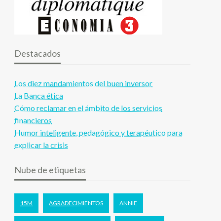
Destacados
Los diez mandamientos del buen inversor
La Banca ética
Cómo reclamar en el ámbito de los servicios
financieros
Humor inteligente, pedagógico y terapéutico para
explicar la crisis
Nube de etiquetas
15M
AGRADECIMIENTOS
ANNIE