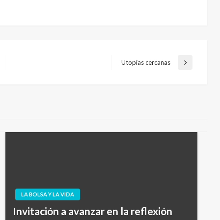
Utopías cercanas
Entrada
siguiente
LA BOLSA Y LA VIDA
Invitación a avanzar en la reflexión