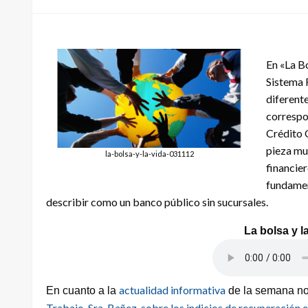
En «La B
Sistema 
diferente
correspon
Crédito 
pieza mu
la-bolsa-y-la-vida-031112
financier
fundamen
describir como un banco público sin sucursales.
La bolsa y la
actualidad informativa
En cuanto a la
de la semana no
Trabajo, Sra. Bañez, sobre los indicios de recuperación 