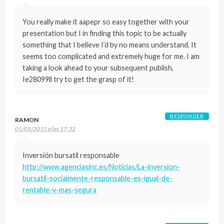
You really make it aapepr so easy together with your
presentation but I in finding this topic to be actually
something that I believe I’d by no means understand. It
seems too complicated and extremely huge for me. I am
taking a look ahead to your subsequent publish,
Ie28099ll try to get the grasp of it!
RESPONDER
RAMON
01/05/2015 a las 17:32
Inversión bursatil responsable
http://www.agenciasinc.es/Noticias/La-inversion-
bursatil-socialmente-responsable-es-igual-de-
rentable-y-mas-segura