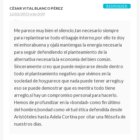
RESPONDER
CÉSAR VITAL BLANCO PÉREZ
12/02/2015 a las 0:09
Me parece muy bien el silencio,tan necesario siempre
para replantearse todo el bagaje interno,por ello te doy
mi enhorabuena y ojalá mantengas la energía necesaria
para seguir defendiendo el planteamiento de la
alternativa necesaria.la economía del bien común.
Sinceramente creo que puede mejorarse desde dentro
todo el planteamiento negativo que vivimos en la
sociedad de hoy,parece que nada puede tener arreglo,y
eso se puede demostrar que es mentira todo tiene
arreglo,si hay un compromiso personal para hacerlo.
Hemos de profundizar en la «bondad» como fin último
del hombre,bondad como virtud ética defendida desde
Aristóteles hasta Adela Cortina por citar una filósofa de
nuestros días.