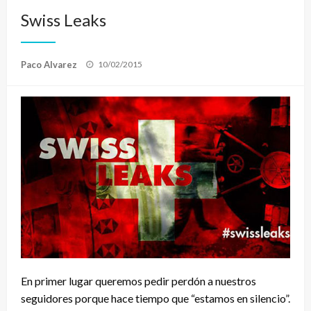
Swiss Leaks
Publicado
Paco Alvarez
10/02/2015
el
En primer lugar queremos pedir perdón a nuestros
seguidores porque hace tiempo que “estamos en silencio”.