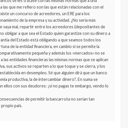
a bancos se les tratase con las mismas normas que a una
a las que me refiero son las que están relacionadas con el
existe un concurso de acreedores, un ERE para los
ionamiento de la empresa y su actividad. ¿No sería más
ue vaya mal, repartir entre los acreedores (depositantes de
 no obligar a que sea el Estado quien garantize con su dinero a
arantía del Estado está obligando a que seamos todos los
una de la entidad financiera, en cambio si se permite la
á comparativamente pequeña y además los «mercados» no se
r a las entidades financieras las mismas normas que se aplican
va, sus activos se reparten a lo que toque y se cierra, y los
 establecida en desempleo. Sé que alguien dirá que un banco
mía productiva, la de intercambiar dinero?. En suma se
ican ellos con sus deudores: ¡si no pagas te embargo, vendo lo
consecuencias de permitir la bancarrota no serían tan
 propio país.