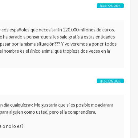
RESPONDER
bancos españoles que necesitarán 120.000 millones de euros.
 ha parado a pensar que si les sale gratis a estas entidades
pasar por la misma situación??? Y volveremos a poner todos
l hombre es el único animal que tropieza dos veces en la
RESPONDER
 día cualquiera»: Me gustaría que si es posible me aclarara
para alguien como usted, pero si la comprendiera,
e o no lo es?