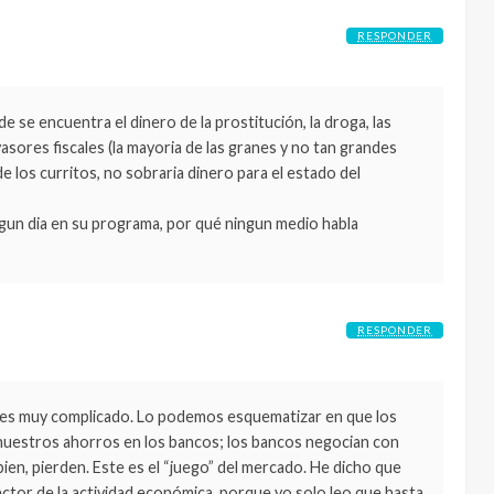
RESPONDER
e se encuentra el dinero de la prostitución, la droga, las
sores fiscales (la mayoria de las granes y no tan grandes
 los curritos, no sobraria dinero para el estado del
lgun dia en su programa, por qué ningun medio habla
RESPONDER
o es muy complicado. Lo podemos esquematizar en que los
 nuestros ahorros en los bancos; los bancos negocian con
bien, pierden. Este es el “juego” del mercado. He dicho que
ector de la actividad económica, porque yo solo leo que hasta