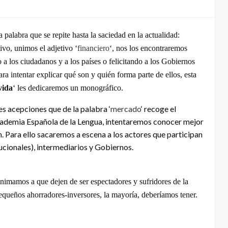
ra palabra que se repite hasta la saciedad en la actualidad:
tivo, unimos el adjetivo ‘
financiero
‘, nos los encontraremos
o a los ciudadanos y a los países o felicitando a los Gobiernos
ara intentar explicar qué son y quién forma parte de ellos, esta
vida
‘ les dedicaremos un monográfico.
es acepciones que de la palabra ‘
mercado
‘ recoge el
cademia Española de la Lengua, intentaremos conocer mejor
. Para ello sacaremos a escena a los actores que participan
tucionales), intermediarios y Gobiernos.
animamos a que dejen de ser espectadores y sufridores de la
equeños ahorradores-inversores, la mayoría, deberíamos tener.