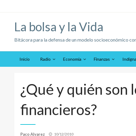
Saltar
al
contenido
La bolsa y la Vida
Bitácora para la defensa de un modelo socioeconómico co
Inicio
Radio
Economía
Finanzas
Indígn
¿Qué y quién son 
financieros?
Publicado
Paco Alvarez
10/12/2010