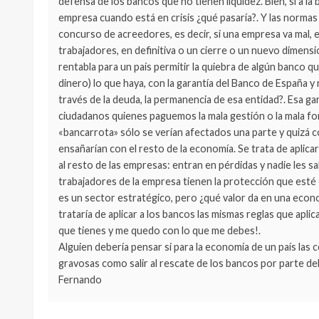
defensa de los bancos que no tienen liquidez. Bien, si a l
empresa cuando está en crisis ¿qué pasaría?. Y las normas 
concurso de acreedores, es decir, si una empresa va mal, 
trabajadores, en definitiva o un cierre o un nuevo dimens
rentabla para un país permitir la quiebra de algún banco q
dinero) lo que haya, con la garantía del Banco de España y
través de la deuda, la permanencia de esa entidad?. Esa g
ciudadanos quienes paguemos la mala gestión o la mala fort
«bancarrota» sólo se verían afectados una parte y quiz
ensañarían con el resto de la economía. Se trata de aplica
al resto de las empresas: entran en pérdidas y nadie les sal
trabajadores de la empresa tienen la protección que esté
es un sector estratégico, pero ¿qué valor da en una econo
trataría de aplicar a los bancos las mismas reglas que apl
que tienes y me quedo con lo que me debes!.
Alguien debería pensar si para la economía de un país las 
gravosas como salir al rescate de los bancos por parte del
Fernando