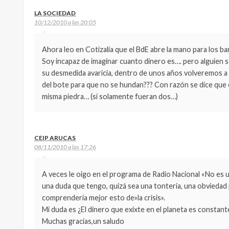
LA SOCIEDAD
10/12/2010 a las 20:05
Ahora leo en Cotizalia que el BdE abre la mano para los 
Soy incapaz de imaginar cuanto dinero es…. pero alguien se
su desmedida avaricia, dentro de unos años volveremos a 
del bote para que no se hundan??? Con razón se dice que e
misma piedra… (si solamente fueran dos…)
CEIP ARUCAS
08/11/2010 a las 17:26
A veces le oigo en el programa de Radio Nacional «No es un
una duda que tengo, quizá sea una tontería, una obviedad 
comprendería mejor esto de»la crisis».
Mi duda es ¿El dinero que exixte en el planeta es constant
Muchas gracias,un saludo