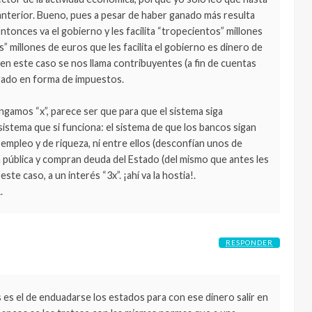
 anterior. Bueno, pues a pesar de haber ganado más resulta
ntonces va el gobierno y les facilita “tropecientos” millones
 millones de euros que les facilita el gobierno es dinero de
en este caso se nos llama contribuyentes (a fin de cuentas
gado en forma de impuestos.
ngamos “x”, parece ser que para que el sistema siga
istema que si funciona: el sistema de que los bancos sigan
empleo y de riqueza, ni entre ellos (desconfían unos de
a pública y compran deuda del Estado (del mismo que antes les
ste caso, a un interés “3x”. ¡ahí va la hostia!.
.
RESPONDER
is es el de enduadarse los estados para con ese dinero salir en