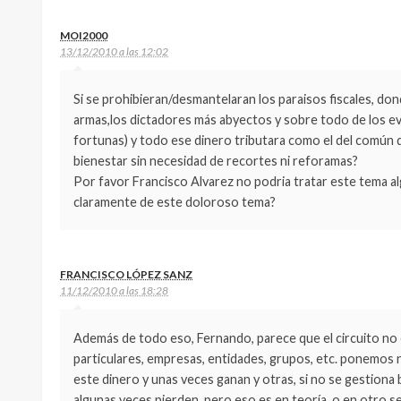
MOI2000
13/12/2010 a las 12:02
Si se prohibieran/desmantelaran los paraisos fiscales, dond
armas,los dictadores más abyectos y sobre todo de los eva
fortunas) y todo ese dinero tributara como el del común de
bienestar sin necesidad de recortes ni reforamas?
Por favor Francisco Alvarez no podria tratar este tema a
claramente de este doloroso tema?
FRANCISCO LÓPEZ SANZ
11/12/2010 a las 18:28
Además de todo eso, Fernando, parece que el circuito n
particulares, empresas, entidades, grupos, etc. ponemos
este dinero y unas veces ganan y otras, si no se gestiona 
algunas veces pierden, pero eso es en teoría, o en otro s