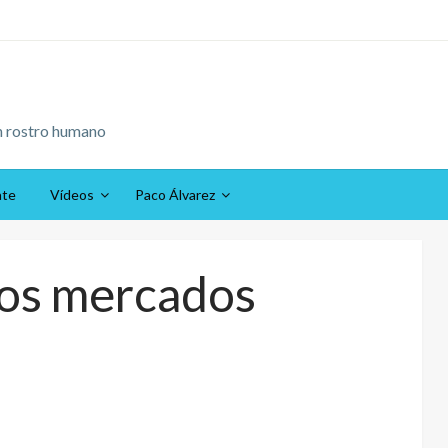
n rostro humano
ate
Vídeos
Paco Álvarez
los mercados