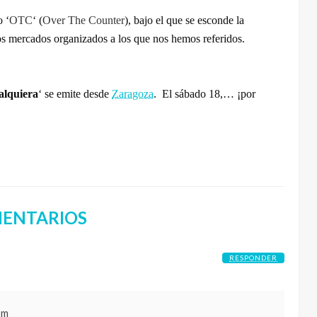
o ‘
OTC
‘ (
Over The Counter
), bajo el que se esconde la
los mercados organizados a los que nos hemos referidos.
alquiera
‘ se emite desde
Zaragoza
. El sábado 18,… ¡por
ENTARIOS
RESPONDER
om