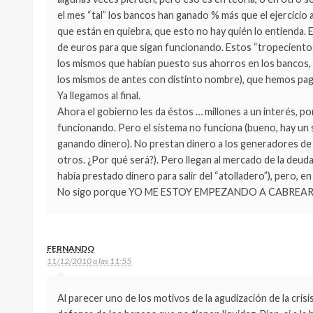
el mes “tal” los bancos han ganado % más que el ejercicio
que están en quiebra, que esto no hay quién lo entienda. E
de euros para que sigan funcionando. Estos “tropecientos”
los mismos que habían puesto sus ahorros en los bancos, 
los mismos de antes con distinto nombre), que hemos pa
Ya llegamos al final.
Ahora el gobierno les da éstos … millones a un interés, po
funcionando. Pero el sistema no funciona (bueno, hay un s
ganando dinero). No prestan dinero a los generadores de 
otros. ¿Por qué será?). Pero llegan al mercado de la deud
había prestado dinero para salir del “atolladero”), pero, en e
No sigo porque YO ME ESTOY EMPEZANDO A CABREAR
FERNANDO
11/12/2010 a las 11:55
Al parecer uno de los motivos de la agudización de la cris