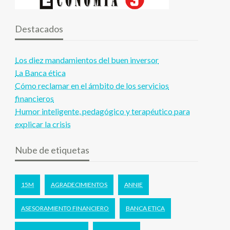
Destacados
Los diez mandamientos del buen inversor
La Banca ética
Cómo reclamar en el ámbito de los servicios
financieros
Humor inteligente, pedagógico y terapéutico para
explicar la crisis
Nube de etiquetas
15M
AGRADECIMIENTOS
ANNIE
ASESORAMIENTO FINANCIERO
BANCA ETICA