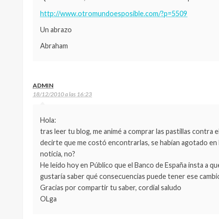
http://www.otromundoesposible.com/?p=5509
Un abrazo
Abraham
ADMIN
18/12/2010 a las 16:23
Hola:
tras leer tu blog, me animé a comprar las pastillas contra 
decirte que me costó encontrarlas, se habían agotado en 
noticia, no?
He leído hoy en Público que el Banco de España insta a q
gustaría saber qué consecuencias puede tener ese cambio p
Gracias por compartir tu saber, cordial saludo
OLga