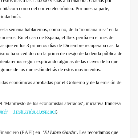
stos días a las 150.000 visitas a la bitácora. Gracias por
a bitácora como del correo electrónico. Por nuestra parte,
 ciudadanía.
 esta semana hablaremos, como no, de
la ‘montaña rusa’ en la
ancieros
. En el caso de España, el Ibex perdía en el mes de
 que en los 3 primeros días de Diciembre recuperaba casi la
ismo ha sucedido con la prima de riesgo de la deuda pública de
ntentaremos seguir explicando algunas de las claves de lo que
gunos de los que están detrás de estos movimientos.
idas económicas
aprobadas por el Gobierno y de la
emisión de
l ‘
Manifiesto de los economistas aterrados
‘, iniciativa francesa
ancés
–
Traducción al español
).
Financiero (EAFI)
en ‘
El Libro Gordo
‘.
Les recordamos que