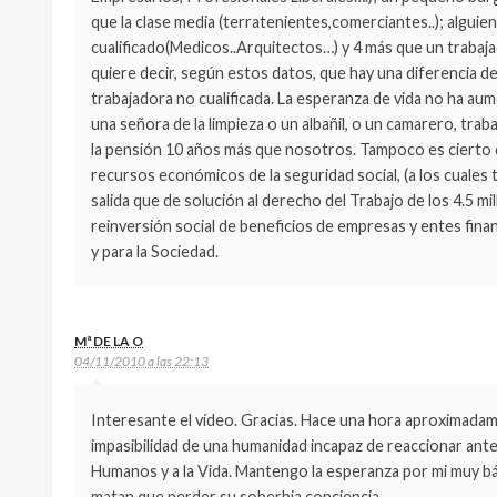
que la clase media (terratenientes,comerciantes..); alguie
cualificado(Medicos..Arquitectos…) y 4 más que un trabaja
quiere decir, según estos datos, que hay una diferencia d
trabajadora no cualificada. La esperanza de vida no ha au
una señora de la limpieza o un albañil, o un camarero, trab
la pensión 10 años más que nosotros. Tampoco es cierto
recursos económicos de la seguridad social, (a los cuales 
salida que de solución al derecho del Trabajo de los 4.5 mi
reinversión social de beneficios de empresas y entes financi
y para la Sociedad.
Mª DE LA O
04/11/2010 a las 22:13
Interesante el vídeo. Gracias. Hace una hora aproximadam
impasibilidad de una humanidad incapaz de reaccionar ante
Humanos y a la Vida. Mantengo la esperanza por mi muy bá
matan que perder su soberbia conciencia.