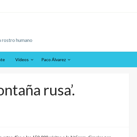
n rostro humano
ate
Vídeos
Paco Álvarez
ontaña rusa’.