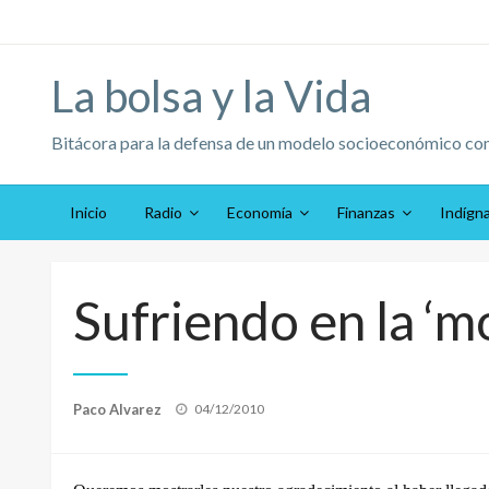
Saltar
al
contenido
La bolsa y la Vida
Bitácora para la defensa de un modelo socioeconómico co
Inicio
Radio
Economía
Finanzas
Indígn
Sufriendo en la ‘m
Publicado
Paco Alvarez
04/12/2010
el