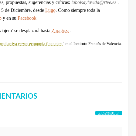
s, propuestas, sugerencias y críticas:
labolsaylavida@rtve.es
.
 y 5 de Diciembre, desde
Lugo
.
Como siempre toda la
b
y en su
Facebook
.
iajera’ se desplazará hasta
Zaragoza
.
productiva
versus
economía financiera
‘ en el Instituto Francés de Valencia.
ENTARIOS
RESPONDER