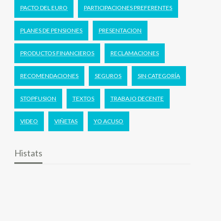
PACTO DEL EURO
PARTICIPACIONES PREFERENTES
PLANES DE PENSIONES
PRESENTACION
PRODUCTOS FINANCIEROS
RECLAMACIONES
RECOMENDACIONES
SEGUROS
SIN CATEGORÍA
STOPFUSION
TEXTOS
TRABAJO DECENTE
VIDEO
VIÑETAS
YO ACUSO
Histats