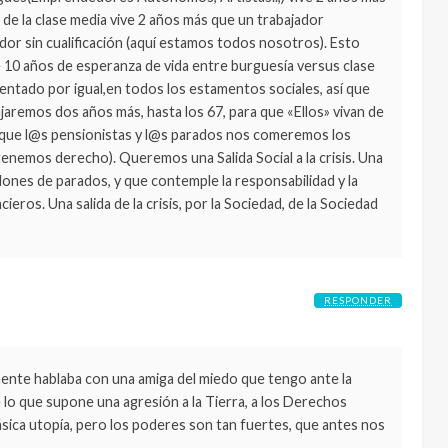
n de la clase media vive 2 años más que un trabajador
dor sin cualificación (aquí estamos todos nosotros). Esto
e 10 años de esperanza de vida entre burguesía versus clase
mentado por igual,en todos los estamentos sociales, así que
ajaremos dos años más, hasta los 67, para que «Ellos» vivan de
 que l@s pensionistas y l@s parados nos comeremos los
tenemos derecho). Queremos una Salida Social a la crisis. Una
llones de parados, y que contemple la responsabilidad y la
eros. Una salida de la crisis, por la Sociedad, de la Sociedad
RESPONDER
ente hablaba con una amiga del miedo que tengo ante la
 lo que supone una agresión a la Tierra, a los Derechos
sica utopía, pero los poderes son tan fuertes, que antes nos