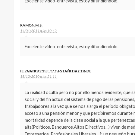
Excelente video-entrevista, estoy difundiendolo.
RAMON.M.S.
14/01/2011 a las 10:42
Excelente video-entrevista, estoy difundiendolo.
FERNANDO "DITO" CASTAÑEDA CONDE
18/12/2010 a las 21:11
La realidad oculta pero no por ello menos evidente, que sa
social y del fin actual del sistema de pago de las pensione
trabajadores a la vez que se nos alarga el periodo obliga
acceso a una pensión menor y que percibiremos durante m
mortalidad depende de la clase social a la que pertenezcas
alta(Políticos, Banqueros,Altos Directivos…) viven de 
Empresarios, Profesionales Liberales….); un pequeño bu