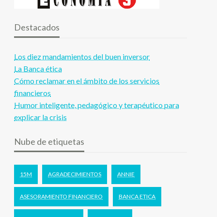
Destacados
Los diez mandamientos del buen inversor
La Banca ética
Cómo reclamar en el ámbito de los servicios
financieros
Humor inteligente, pedagógico y terapéutico para
explicar la crisis
Nube de etiquetas
15M
AGRADECIMIENTOS
ANNIE
ASESORAMIENTO FINANCIERO
BANCA ETICA