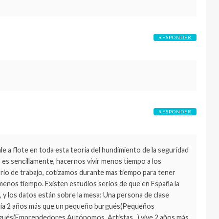
RESPONDER
RESPONDER
le a flote en toda esta teoría del hundimiento de la seguridad
s, es sencillamente, hacernos vivir menos tiempo a los
torio de trabajo, cotizamos durante mas tiempo para tener
enos tiempo. Existen estudios serios de que en España la
, y los datos están sobre la mesa: Una persona de clase
media 2 años más que un pequeño burgués(Pequeños
rgués(Emprendedores Autónomos, Artistas..,) vive 2 años más