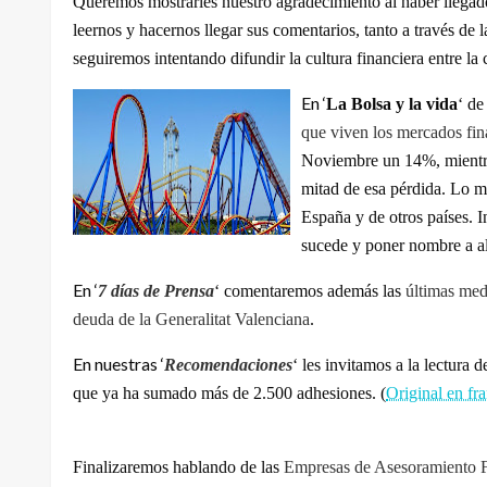
Queremos mostrarles nuestro agradecimiento al haber llegado e
leernos y hacernos llegar sus comentarios, tanto a través de l
seguiremos intentando difundir la cultura financiera entre la
En ‘
La Bolsa y la vida
‘ de
que viven los mercados fin
Noviembre un 14%, mientras
mitad de esa pérdida. Lo m
España y de otros países. I
sucede y poner nombre a al
En ‘
7 días de Prensa
‘ comentaremos además las
últimas med
deuda de la Generalitat Valenciana
.
En nuestras ‘
Recomendaciones
‘ les invitamos a la lectura de
que ya ha sumado más de 2.500 adhesiones. (
Original en fr
Finalizaremos hablando de las
Empresas de Asesoramiento 